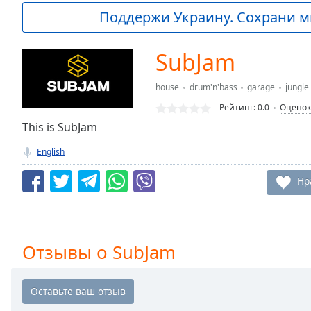
Current
Поддержи Украину. Сохрани м
Time
0:00
/
Duration
-:-
SubJam
Loaded
:
0.00%
house
drum'n'bass
garage
jungle
0:00
Рейтинг:
0.0
Оценок
Stream
Type
This is SubJam
LIVE
Seek to
English
live,
currently
behind
Нр
live
LIVE
Remaining
Time
-
-:-
Отзывы о SubJam
1x
Playback
Rate