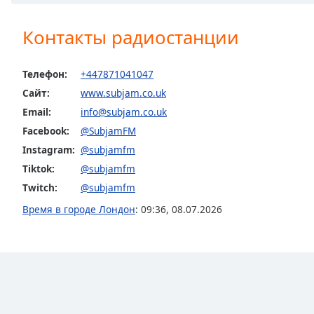
Chapters
Chapters
Контакты радиостанции
Descriptions
Телефон:
+447871041047
descriptions
Сайт:
www.subjam.co.uk
off
,
Email:
info@subjam.co.uk
selected
Facebook:
@SubjamFM
Subtitles
Instagram:
@subjamfm
subtitles
Tiktok:
@subjamfm
settings
,
Twitch:
@subjamfm
opens
Время в городе Лондон
:
09:36
,
08.07.2026
subtitles
settings
dialog
subtitles
off
,
selected