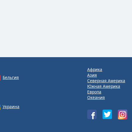
Африка
Азия
Бельгия
Северная Америка
Южная Америка
Европа
Океания
Украина