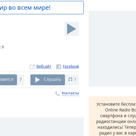
ир во всем мире!
:
0
Вебсайт
авится
7
Слушать
1
Контакты
Установите беспл
Online Radio B
смартфона и сл
радиостанции онла
находились! Тепе
радио у вас в ка