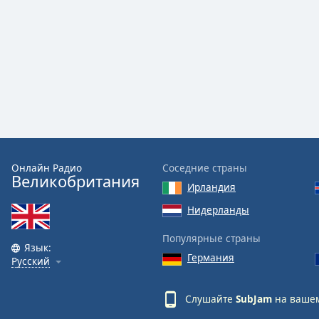
Audio
Track
Picture-
in-
Picture
Fullscreen
This
is
a
modal
window.
Онлайн Радио
Соседние страны
Великобритания
Ирландия
Beginning
of
Нидерланды
dialog
Популярные страны
window.
Язык:
Escape
Германия
Русский
will
cancel
Слушайте
SubJam
на вашем
and
close