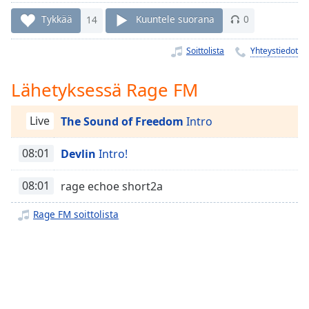
Time
-
-:-
Tykkää
14
Kuuntele suorana
0
1x
Soittolista
Yhteystiedot
Playback
Rate
Lähetyksessä Rage FM
Chapters
Live
The Sound of Freedom
Intro
Chapters
08:01
Devlin
Intro!
Descriptions
descriptions
08:01
rage echoe short2a
off
,
selected
Rage FM soittolista
Subtitles
subtitles
settings
,
opens