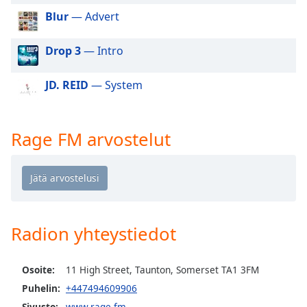
dialog
Blur
— Advert
window.
Escape
Drop 3
— Intro
will
cancel
and
JD. REID
— System
close
the
window.
Rage FM arvostelut
Text
Color
Opacity
Radion yhteystiedot
Text
Background
Osoite:
11 High Street, Taunton, Somerset TA1 3FM
Color
Puhelin:
+447494609906
Sivusto:
www.rage.fm