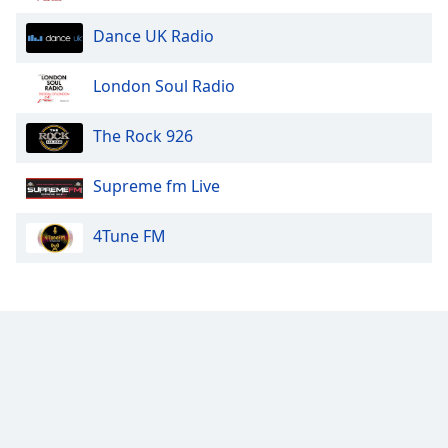
Dance UK Radio
London Soul Radio
The Rock 926
Supreme fm Live
4Tune FM