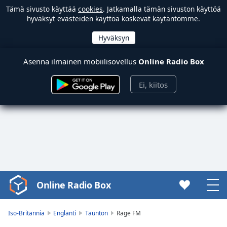
Tämä sivusto käyttää
cookies
. Jatkamalla tämän sivuston käyttöä
hyväksyt evästeiden käyttöä koskevat käytäntömme.
Asenna ilmainen mobiilisovellus
Online Radio Box
Ei, kiitos
Online Radio Box
Video
Player
is
Iso-Britannia
Englanti
Taunton
Rage FM
loading.