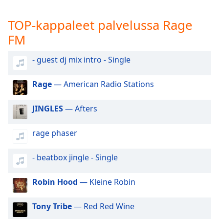
subtitles
settings
TOP-kappaleet palvelussa Rage
dialog
subtitles
FM
off
,
selected
- guest dj mix intro - Single
Audio
Track
Rage
— American Radio Stations
Picture-
JINGLES
— Afters
in-
Picture
Fullscreen
rage phaser
This
is
- beatbox jingle - Single
a
modal
window.
Robin Hood
— Kleine Robin
Beginning
Tony Tribe
— Red Red Wine
of