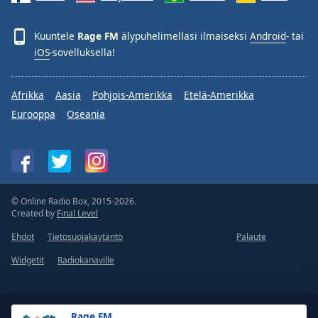
Kuuntele
Rage FM
älypuhelimellasi ilmaiseksi
Android
- tai
iOS
-sovelluksella!
Afrikka
Aasia
Pohjois-Amerikka
Etelä-Amerikka
Eurooppa
Oseania
© Online Radio Box, 2015-2026.
Created by
Final Level
Ehdot
Tietosuojakäytäntö
Palaute
Widgetit
Radiokanaville
Rage FM