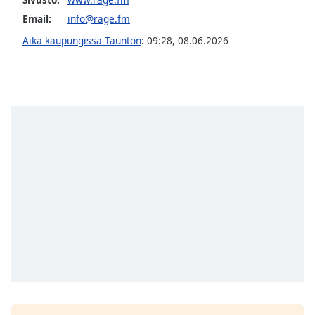
Opacity
Email:
info@rage.fm
Aika kaupungissa Taunton
:
09:28
,
08.06.2026
Caption
Area
Background
Color
Opacity
Font
Size
Text
Edge
Style
Font