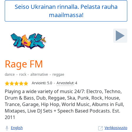
Play
Seiso Ukrainan rinnalla. Pelasta rauha
Video
maailmassa!
Play
Skip
Backward
Skip
Forward
Mute
Current
Time
0:00
Rage FM
/
Duration
-:-
dance
rock
alternative
reggae
Loaded
:
0.00%
Arviointi:
5.0
Arvostelut
:
4
Stream
Playing a wide variety of music 24/7: Electro, Techno,
Type
LIVE
Drum & Bass, Dub, Reggae, Ska, Punk, Rock, House,
Seek to
Trance, Garage, Hip Hop, World Music, Albums in Full,
live,
Mixtapes, Live DJ Sets + Speech Based Podcasts. Est.
currently
2011
behind
live
LIVE
Remaining
English
Verkkosivusto