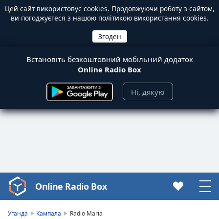
Цей сайт використовує
cookies
. Продовжуючи роботу з сайтом,
ви погоджуєтеся з нашою політикою використання cookies.
Встановіть безкоштовний мобільний додаток
Online Radio Box
Ні, дякую
Online Radio Box
Video
Player
is
Уганда
Кампала
Radio Maria