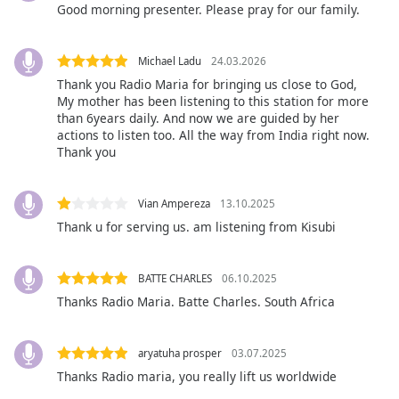
Good morning presenter. Please pray for our family.
subtitles
settings
dialog
Michael Ladu
24.03.2026
subtitles
Thank you Radio Maria for bringing us close to God,
off
,
My mother has been listening to this station for more
selected
than 6years daily. And now we are guided by her
actions to listen too. All the way from India right now.
Thank you
Audio
Track
Picture-
Vian Ampereza
13.10.2025
in-
Thank u for serving us. am listening from Kisubi
Picture
Fullscreen
This
BATTE CHARLES
06.10.2025
is
Thanks Radio Maria. Batte Charles. South Africa
a
modal
window.
aryatuha prosper
03.07.2025
Thanks Radio maria, you really lift us worldwide
Beginning