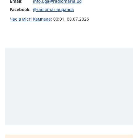
Email:
info.uga@radiomaria.ug
Font
Facebook:
@radiomariauganda
Family
Час в місті Кампала
:
00:01
,
08.07.2026
Reset
Done
Close
Modal
Dialog
End
of
dialog
window.