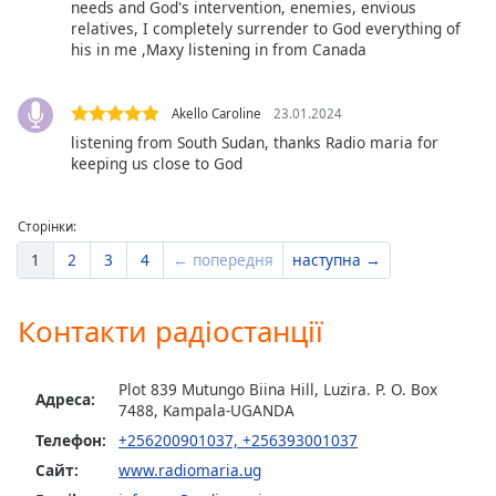
needs and God's intervention, enemies, envious
relatives, I completely surrender to God everything of
Opacity
his in me ,Maxy listening in from Canada
Caption
Akello Caroline
23.01.2024
Area
listening from South Sudan, thanks Radio maria for
Background
keeping us close to God
Color
Сторінки:
Opacity
1
2
3
4
← попередня
наступна →
Font
Контакти радіостанції
Size
Plot 839 Mutungo Biina Hill, Luzira. P. O. Box
Text
Адреса:
7488, Kampala-UGANDA
Edge
Телефон:
+256200901037, +256393001037
Style
Сайт:
www.radiomaria.ug