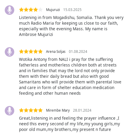
of
dialog
Mujuruzi
15.03.2025
window.
Listening in from Mogadishu, Somalia. Thank you very
Escape
much Radio Maria for keeping us close to our faith,
will
especially with the evening Mass. My name is
cancel
Ambrose Mujurizi
and
close
Arena Soljas
01.08.2024
the
Wotika Antony from NALI i pray for the suffering
window.
fatherless and motherless children both at streets
and in families that may the lord not only provide
Text
them with their daily bread but also with good
Color
Samaritans who will provide them with parental love
and care in form of shelter education medication
feeding and other human needs
Opacity
Mirembe Mary
28.01.2024
Text
Great,listening in and feeling the prayer influence ,I
Background
need this every second of my life,my young girls,my
Color
poor old mum,my brothers,my present n future