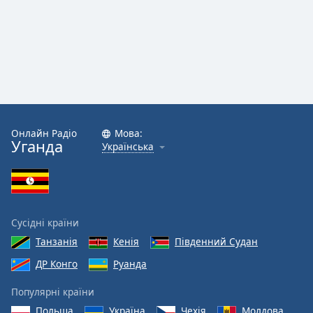
Онлайн Радіо
Мова:
Уганда
Українська
Сусідні країни
Танзанія
Кенія
Південний Судан
ДР Конго
Руанда
Популярні країни
Польща
Україна
Чехія
Молдова