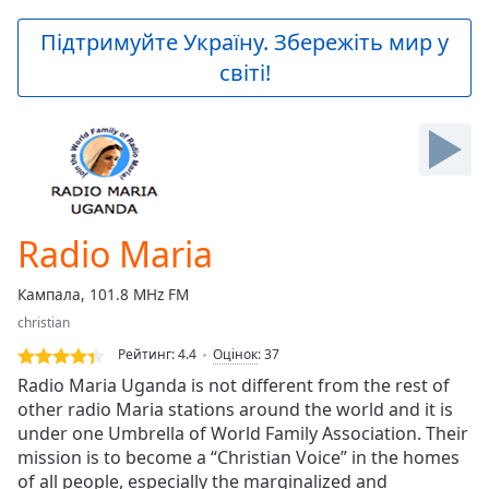
loading.
Play
Підтримуйте Україну. Збережіть мир у
Video
світі!
Play
Skip
Backward
Skip
Forward
Mute
Current
Time
0:00
Radio Maria
/
Duration
-:-
Кампала, 101.8 MHz FM
Loaded
:
christian
0.00%
Stream
Рейтинг:
4.4
Оцінок
:
37
Type
LIVE
Radio Maria Uganda is not different from the rest of
Seek to
other radio Maria stations around the world and it is
live,
under one Umbrella of World Family Association. Their
currently
behind
mission is to become a “Christian Voice” in the homes
live
LIVE
of all people, especially the marginalized and