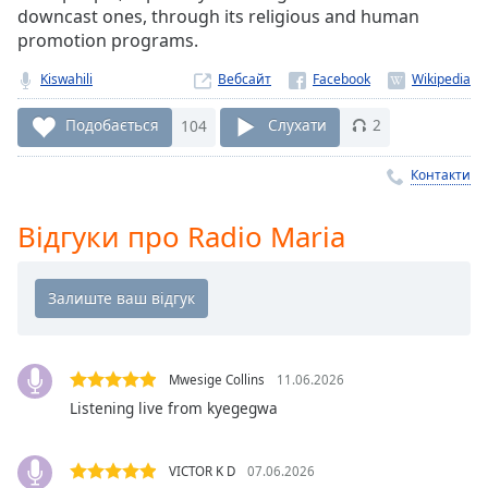
Remaining
downcast ones, through its religious and human
Time
-
promotion programs.
-:-
Kiswahili
Вебсайт
1x
Playback
Подобається
104
Слухати
2
Rate
Контакти
Chapters
Chapters
Відгуки про Radio Maria
Descriptions
descriptions
off
,
selected
Mwesige Collins
11.06.2026
Subtitles
Listening live from kyegegwa
subtitles
settings
,
VICTOR K D
07.06.2026
opens