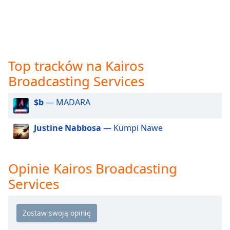
opens
subtitles
settings
dialog
subtitles
Top tracków na Kairos
off
,
selected
Broadcasting Services
Audio
$b
— MADARA
Track
Picture-
Justine Nabbosa
— Kumpi Nawe
in-
Picture
Fullscreen
This
Opinie Kairos Broadcasting
is
Services
a
modal
window.