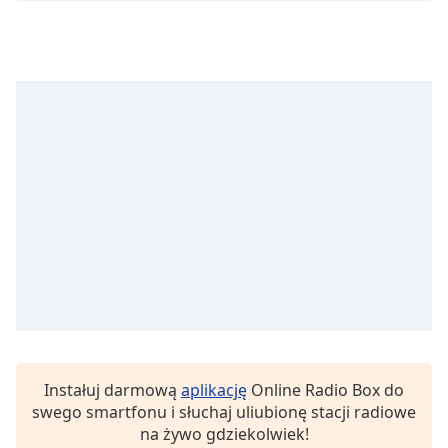
Beginning
of
dialog
window.
Escape
will
cancel
and
close
the
window.
Text
Color
Opacity
Instałuj darmową
aplikację
Online Radio Box do
Text
swego smartfonu i słuchaj uliubionę stacji radiowe
Background
na żywo gdziekolwiek!