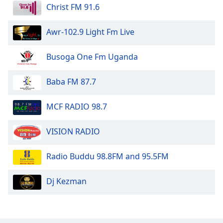
Christ FM 91.6
Font
Family
Awr-102.9 Light Fm Live
Busoga One Fm Uganda
Reset
Done
Baba FM 87.7
Close
Modal
Dialog
End
MCF RADIO 98.7
of
dialog
VISION RADIO
window.
Radio Buddu 98.8FM and 95.5FM
Dj Kezman