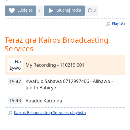
Remaining
Lubię to
3
Słuchaj radia
0
Time
-
-:-
Playlista
1x
Teraz gra Kairos Broadcasting
Playback
Rate
Services
Chapters
Na
Chapters
My Recording - 110219 001
żywo
Descriptions
Kwafujo Sabawa 0712997406 - Alibawo -
19:47
descriptions
Judith Babirye
off
,
selected
19:43
Abadde Katonda
Subtitles
Kairos Broadcasting Services playlista
subtitles
settings
,