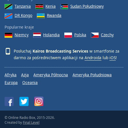
Tanzania
Kenia
Sudan Południowy
DR Kongo
Rwanda
Popularne kraje
Niemcy
Holandia
Polska
Czechy
Posłuchaj
Kairos Broadcasting Services
w smartfonie za
darmo za pośrednictwem aplikacji na
Androida
lub
iOS
!
Afryka
Azja
Ameryka Północna
Ameryka Południowa
Europa
Oceania
© Online Radio Box, 2015-2026.
Created by
Final Level