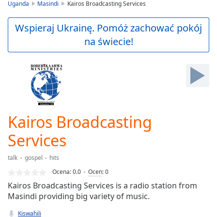
is
Uganda
Masindi
Kairos Broadcasting Services
loading.
Play
Wspieraj Ukrainę. Pomóż zachować pokój
Video
na świecie!
Play
Skip
Backward
Skip
Forward
Mute
Current
Time
0:00
Kairos Broadcasting
/
Duration
-:-
Services
Loaded
:
0.00%
talk
gospel
hits
Stream
Ocena:
0.0
Ocen
:
0
Type
LIVE
Kairos Broadcasting Services is a radio station from
Seek to
live,
Masindi providing big variety of music.
currently
behind
Kiswahili
live
LIVE