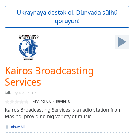
loading.
Play
Ukraynaya dəstək ol. Dünyada sülhü
Video
qoruyun!
Play
Skip
Backward
Skip
Forward
Mute
Current
Time
0:00
Kairos Broadcasting
/
Duration
-:-
Services
Loaded
:
0.00%
talk
gospel
hits
Stream
Reytinq:
0.0
Rəylər
:
0
Type
LIVE
Kairos Broadcasting Services is a radio station from
Seek to
live,
Masindi providing big variety of music.
currently
behind
Kiswahili
live
LIVE