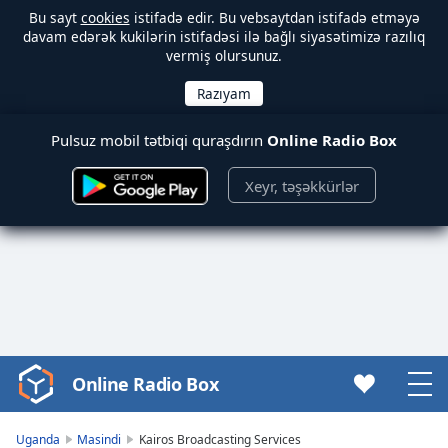
Bu sayt
cookies
istifadə edir. Bu vebsaytdan istifadə etməyə
davam edərək kukilərin istifadəsi ilə bağlı siyasətimizə razılıq
vermiş olursunuz.
Pulsuz mobil tətbiqi quraşdırın
Online Radio Box
Xeyr, təşəkkürlər
Online Radio Box
Video
Player
is
Uganda
Masindi
Kairos Broadcasting Services