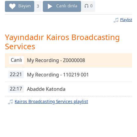
Remaining
Bəyən
3
Canlı dinlə
0
Time
-
-:-
Playlist
1x
Yayındadır Kairos Broadcasting
Playback
Rate
Services
Chapters
Canlı
My Recording - Z0000008
Chapters
22:21
My Recording - 110219 001
Descriptions
descriptions
22:17
Abadde Katonda
off
,
selected
Kairos Broadcasting Services playlist
Subtitles
subtitles
settings
,