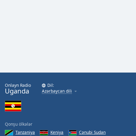
Onlayn Radio
Dil:
Uganda
Azərbaycan dili
Qonşu ölkələr
Tanzaniya
Keniya
Cənubi Sudan