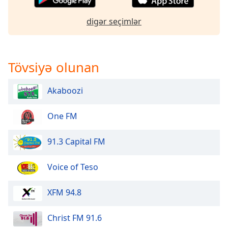
digər seçimlər
Opacity
Caption
Area
Tövsiyə olunan
Background
Color
Akaboozi
Opacity
One FM
91.3 Capital FM
Font
Size
Voice of Teso
Text
XFM 94.8
Edge
Style
Christ FM 91.6