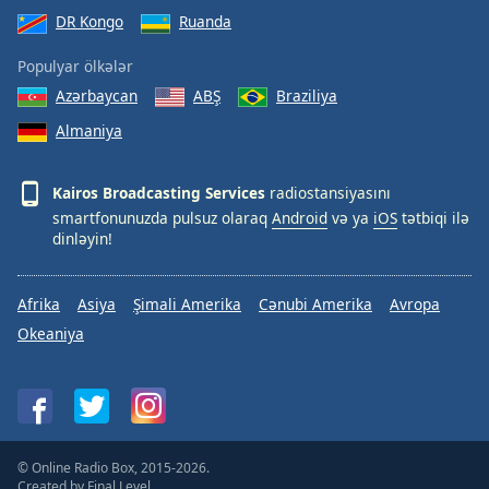
DR Kongo
Ruanda
Populyar ölkələr
Azərbaycan
ABŞ
Braziliya
Almaniya
Kairos Broadcasting Services
radiostansiyasını
smartfonunuzda pulsuz olaraq
Android
və ya
iOS
tətbiqi ilə
dinləyin!
Afrika
Asiya
Şimali Amerika
Cənubi Amerika
Avropa
Okeaniya
© Online Radio Box, 2015-2026.
Created by
Final Level