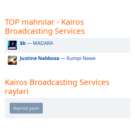
opens
subtitles
settings
TOP mahnılar - Kairos
dialog
subtitles
Broadcasting Services
off
,
selected
$b
— MADARA
Audio
Track
Justine Nabbosa
— Kumpi Nawe
Picture-
in-
Picture
Kairos Broadcasting Services
Fullscreen
rəyləri
This
is
a
modal
window.
Beginning