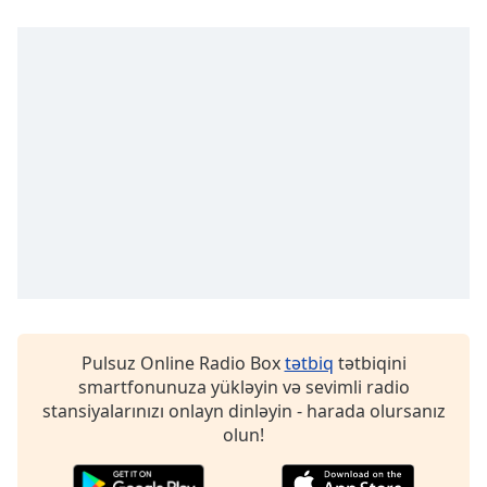
of
dialog
window.
Escape
will
cancel
and
close
the
window.
Text
Color
Opacity
Pulsuz Online Radio Box
tətbiq
tətbiqini
smartfonunuza yükləyin və sevimli radio
stansiyalarınızı onlayn dinləyin - harada olursanız
Text
olun!
Background
Color