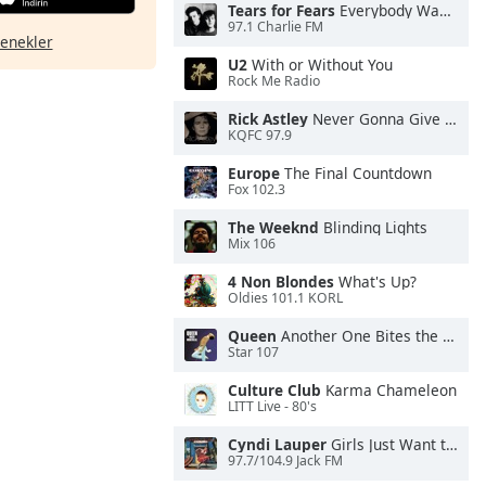
Tears for Fears
Everybody Wants To Rule the World
97.1 Charlie FM
çenekler
U2
With or Without You
Rock Me Radio
Rick Astley
Never Gonna Give You Up
KQFC 97.9
Europe
The Final Countdown
Fox 102.3
The Weeknd
Blinding Lights
Mix 106
4 Non Blondes
What's Up?
Oldies 101.1 KORL
Queen
Another One Bites the Dust
Star 107
Culture Club
Karma Chameleon
LITT Live - 80's
Cyndi Lauper
Girls Just Want to Have Fun
97.7/104.9 Jack FM