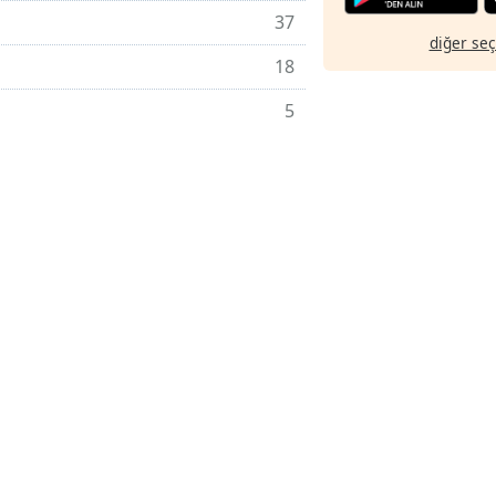
37
diğer se
18
5