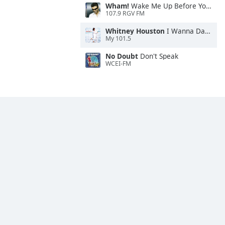
Wham!
Wake Me Up Before You Go-Go
107.9 RGV FM
Whitney Houston
I Wanna Dance With Somebody
My 101.5
No Doubt
Don't Speak
WCEI-FM