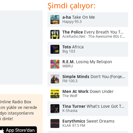
Şimdi çalıyor:
a-ha
Take On Me
Happy 95.3
The Police
Every Breath You Take
AceRadio.Net - The Awesome 80s Channel
Toto
Africa
Big 103
R.E.M.
Losing My Religion
WBRU
Simple Minds
Don't You (Forget About Me)
FM 100.3
Men At Work
Down Under
The Wolf
 Online Radio Box
Tina Turner
What's Love Got To Do With It
nı yükle ve nerede
K-Shasta
adyo istasyonlarını
i dinle!
Eurythmics
Sweet Dreams
KLAK 97.5 FM