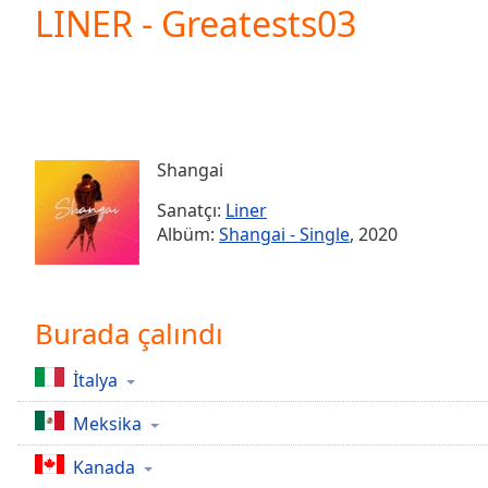
Current
LINER - Greatests03
Time
0:00
/
Duration
-:-
Loaded
:
0.00%
0:00
Shangai
Stream
Type
LIVE
Sanatçı:
Liner
Seek to
Albüm:
Shangai - Single
, 2020
live,
currently
behind
live
LIVE
Remaining
Burada çalındı
Time
-
-:-
İtalya
1x
Meksika
Playback
Rate
Kanada