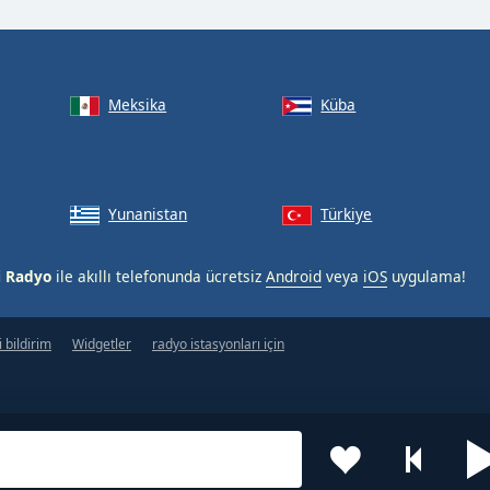
Meksika
Küba
Yunanistan
Türkiye
i Radyo
ile akıllı telefonunda ücretsiz
Android
veya
iOS
uygulama!
 bildirim
Widgetler
radyo istasyonları için