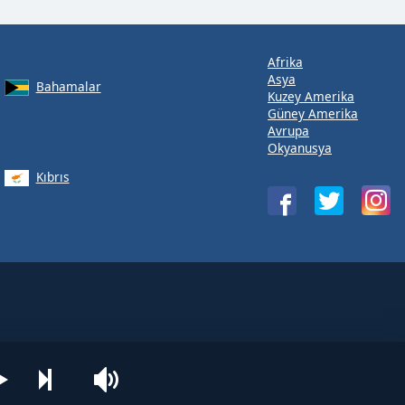
Afrika
Asya
Bahamalar
Kuzey Amerika
Güney Amerika
Avrupa
Okyanusya
Kıbrıs