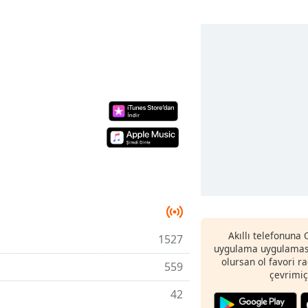
Akıllı telefonuna
1527
uygulama uygulaması
olursan ol favori r
559
çevrimiç
42