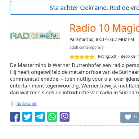
Current
Sta achter Oekraïne. Red de vre
Time
0:00
/
Duration
-:-
Radio 10 Magi
Loaded
:
0.00%
Paramaribo, 88.1-103.7 MHz FM
0:00
adult contemporary
Stream
Type
LIVE
Rating:
5.0
Beoordeli
Seek to
De Mastermind is Werner Duttenhofer een radio person
live,
Hij heeft ongetwijfeld de metamorfose van de Surina
currently
communicatiemiddel – toen nuttig voor o.a. overlijdens
behind
live
LIVE
entertainment tegenwoordig. Werner bewijst met Radi
Remaining
dan wat men sinds de introduktie van radio in Surina
Time
-
-:-
Nederlands
1x
Le
Playback
Rate