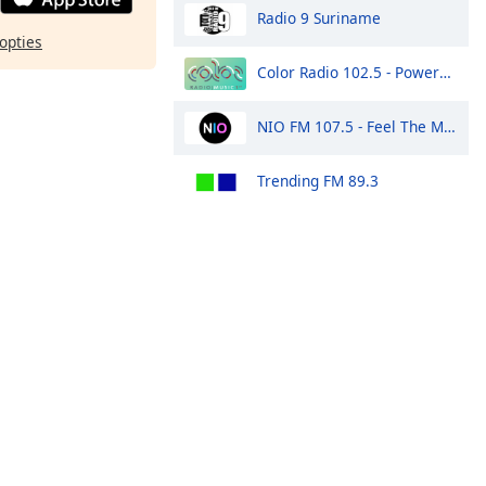
Radio 9 Suriname
opties
Color Radio 102.5 - Powered by SuriLive.com
NIO FM 107.5 - Feel The Music
Trending FM 89.3