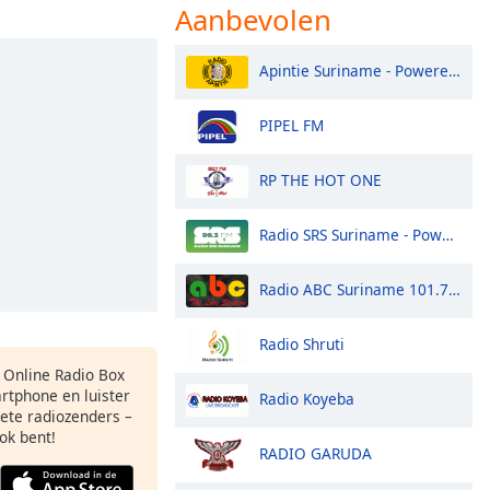
Aanbevolen
Apintie Suriname - Powered by Bombelman.com
PIPEL FM
RP THE HOT ONE
Radio SRS Suriname - Powered by SuriLive.com
Radio ABC Suriname 101.7 - Powered by Bombelman.com
Radio Shruti
s Online Radio Box
rtphone en luister
Radio Koyeba
iete radiozenders –
ok bent!
RADIO GARUDA