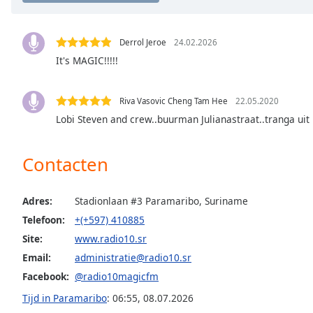
the
window.
Derrol Jeroe
24.02.2026
It's MAGIC!!!!!
Text
Color
Riva Vasovic Cheng Tam Hee
22.05.2020
Opacity
Lobi Steven and crew..buurman Julianastraat..tranga uit B
Text
Contacten
Background
Color
Adres:
Stadionlaan #3 Paramaribo, Suriname
Telefoon:
+(+597) 410885
Opacity
Site:
www.radio10.sr
Email:
administratie@radio10.sr
Caption
Facebook:
@radio10magicfm
Area
Tijd in Paramaribo
:
06:55
,
08.07.2026
Background