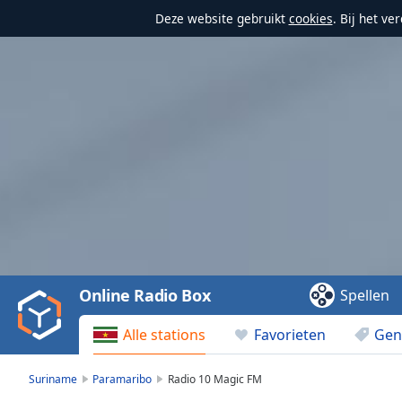
Deze website gebruikt
cookies
. Bij het v
Video
Player
is
loading.
Play
Video
Online Radio Box
Spellen
Play
Skip
Alle stations
Favorieten
Gen
Backward
Skip
Forward
Suriname
Paramaribo
Radio 10 Magic FM
Mute