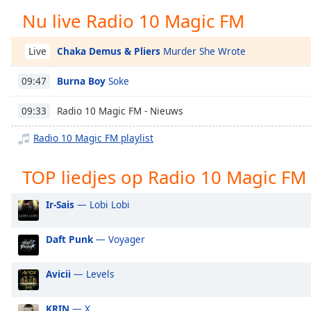
Chapters
Nu live Radio 10 Magic FM
Chapters
Chaka Demus & Pliers
Murder She Wrote
Live
Descriptions
Burna Boy
Soke
09:47
descriptions
off
,
Radio 10 Magic FM - Nieuws
09:33
selected
Radio 10 Magic FM playlist
Subtitles
subtitles
TOP liedjes op Radio 10 Magic FM
settings
,
opens
Ir-Sais
— Lobi Lobi
subtitles
settings
Daft Punk
— Voyager
dialog
subtitles
off
,
Avicii
— Levels
selected
KRIN
— X