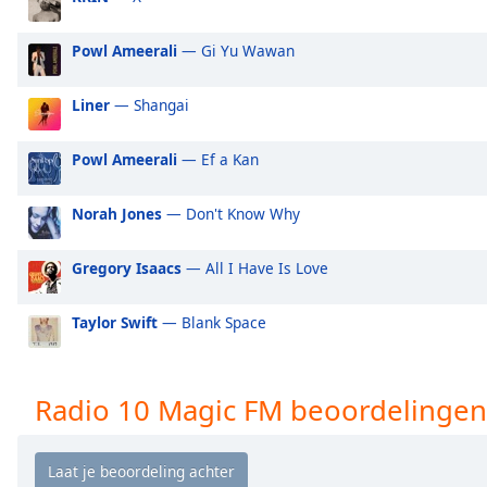
Audio
Track
Powl Ameerali
— Gi Yu Wawan
Picture-
in-
Picture
Liner
— Shangai
Fullscreen
This
Powl Ameerali
— Ef a Kan
is
a
Norah Jones
— Don't Know Why
modal
window.
Gregory Isaacs
— All I Have Is Love
Beginning
of
Taylor Swift
— Blank Space
dialog
window.
Escape
Radio 10 Magic FM beoordelingen
will
cancel
and
close