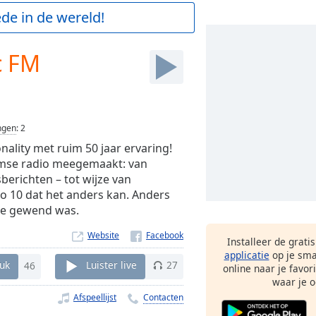
de in de wereld!
c FM
ngen
:
2
ality met ruim 50 jaar ervaring!
amse radio meegemaakt: van
berichten – tot wijze van
o 10 dat het anders kan. Anders
me gewend was.
Website
Installeer de grati
applicatie
op je sma
uk
46
Luister live
27
online naar je favor
waar je o
Afspeellijst
Contacten