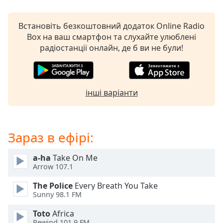
subtitles
settings
Встановіть безкоштовний додаток Online Radio
dialog
Box на ваш смартфон та слухайте улюблені
subtitles
радіостанції онлайн, де б ви не були!
off
,
selected
Audio
інші варіанти
Track
Picture-
in-
Picture
Зараз в ефірі:
Fullscreen
This
a-ha
Take On Me
is
Arrow 107.1
a
modal
The Police
Every Breath You Take
window.
Sunny 98.1 FM
Toto
Africa
Beginning
Rewind 101.9 FM