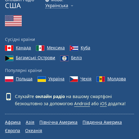
США
Українська
Сусідні країни
Канада
Мексика
Куба
Багамські Острови
Беліз
Популярні країни
Польща
Україна
Чехія
Молдова
Слухайте
онлайн радіо
на вашому смартфоні
безкоштовно за допомогою
Android
або
iOS
додатка!
Африка
Азія
Північна Америка
Південна Америка
Європа
Океанія