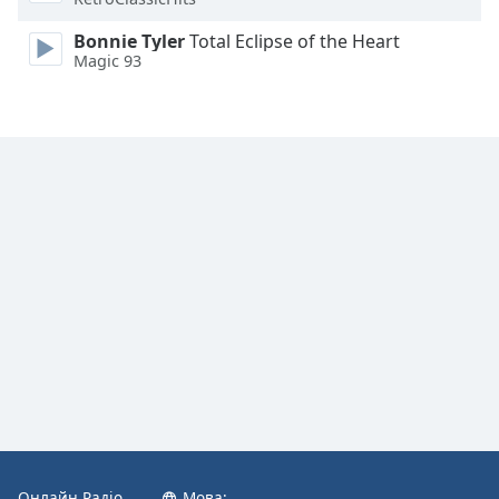
Font
Family
Bonnie Tyler
Total Eclipse of the Heart
Magic 93
Reset
Done
Close
Modal
Dialog
End
of
dialog
window.
Онлайн Радіо
Мова: