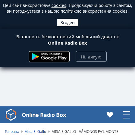
Цей сайт використовує
cookies
. Продовжуючи роботу з сайтом,
ви погоджуєтеся з нашою політикою використання cookies.
Встановіть безкоштовний мобільний додаток
Online Radio Box
Ні, дякую
Online Radio Box
Video
Player
is
Головна
Misa E' Gallo
MISA E'GALLO - VÁMONOS PA'L MONTE