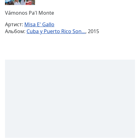
Remaining
Time
-
Vámonos Pa'l Monte
-:-
Артист:
Misa E' Gallo
1x
Альбом:
Cuba y Puerto Rico Son...
, 2015
Playback
Rate
Chapters
Chapters
Descriptions
descriptions
off
,
selected
Subtitles
subtitles
settings
,
opens