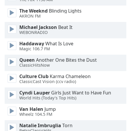
The Weeknd
Blinding Lights
Opacity
AKRON FM
Michael Jackson
Beat It
Caption
WEBONRADIO
Area
Background
Haddaway
What Is Love
Color
Magic 106.7 FM
Queen
Another One Bites the Dust
Opacity
ClassicHitsNow
Culture Club
Karma Chameleon
ClassicCast Vision (ccv radio)
Font
Size
Cyndi Lauper
Girls Just Want to Have Fun
World Hits (Today's Top Hits)
Text
Van Halen
Jump
Edge
Wheelz 104.5 FM
Style
Natalie Imbruglia
Torn
RetroClassicHits