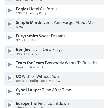
of
dialog
Eagles
Hotel California
window.
106.7 The Big Dog
Escape
will
Simple Minds
Don't You (Forget About Me)
X-96
cancel
and
Eurythmics
Sweet Dreams
close
92.5 The River
the
window.
Bon Jovi
Livin' On a Prayer
94.7 The Drive
Text
Tears for Fears
Everybody Wants To Rule the World
Color
Candid New York
U2
With or Without You
Opacity
BestNetRadio - 80's Mellow
Cyndi Lauper
Time After Time
Text
98.5 KTK
Background
Europe
The Final Countdown
Color
The Fox 1150 AM