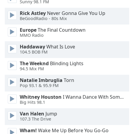
Color
Sunny 98.1 FM
Rick Astley
Never Gonna Give You Up
Opacity
BeGoodRadio - 80s Mix
Europe
The Final Countdown
Caption
MMO Radio
Area
Haddaway
What Is Love
Background
104.5 BOB FM
Color
The Weeknd
Blinding Lights
94.5 Mix FM
Opacity
Natalie Imbruglia
Torn
Pop 93.1 & 95.9 FM
Font
Size
Whitney Houston
I Wanna Dance With Somebody
Big Hits 98.1
Text
Van Halen
Jump
107.3 The Drive
Edge
Style
Wham!
Wake Me Up Before You Go-Go