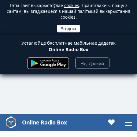
Гэты сайт выкарыстоўвае
cookies
. Працягваючы працу з
сайтам, вы згаджаецеся з нашай палітыкай выкарыстання
cookies.
Усталюйце бясплатнае мабільнае дадатак
Online Radio Box
Не, Дзякуй
Online Radio Box
Video
Player