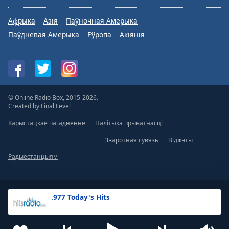
Афрыка
Азія
Паўночная Амерыка
Паўднёвая Амерыка
Еўропа
Акіянія
© Online Radio Box, 2015-2026.
Created by
Final Level
Карыстацкае пагадненне
Палітыка прыватнасці
Зваротная сувязь
Віджэты
Радыёстанцыям
.977 Today's Hits