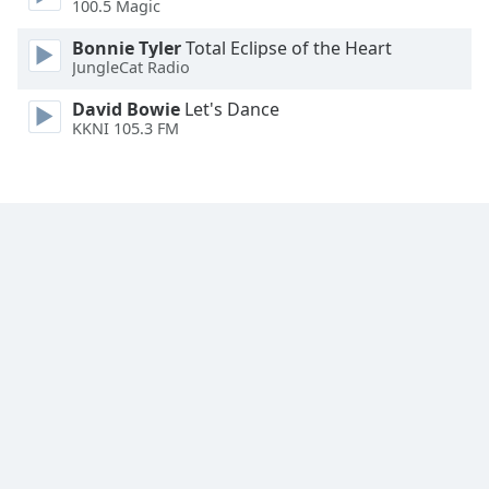
100.5 Magic
Font
Bonnie Tyler
Total Eclipse of the Heart
Family
JungleCat Radio
David Bowie
Let's Dance
Reset
KKNI 105.3 FM
Done
Close
Modal
Dialog
End
of
dialog
window.