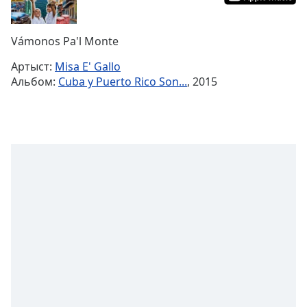
Remaining
Time
-
Vámonos Pa'l Monte
-:-
Артыст:
Misa E' Gallo
1x
Альбом:
Cuba y Puerto Rico Son...
, 2015
Playback
Rate
Chapters
Chapters
Descriptions
descriptions
off
,
selected
Subtitles
subtitles
settings
,