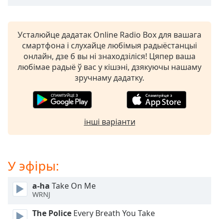
opens
subtitles
settings
Усталюйце дадатак Online Radio Box для вашага
dialog
смартфона і слухайце любімыя радыёстанцыі
subtitles
онлайн, дзе б вы ні знаходзіліся! Цяпер ваша
off
,
любімае радыё ў вас у кішэні, дзякуючы нашаму
selected
зручнаму дадатку.
Audio
Track
Picture-
інші варіанти
in-
Picture
Fullscreen
This
У эфіры:
is
a
a-ha
Take On Me
modal
WRNJ
window.
The Police
Every Breath You Take