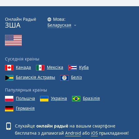
Онлайн Радыё
Мова:
ЗША
Беларуская
Суседнія краіны
Канада
Мексіка
Куба
Багамскія Астравы
Беліз
Папулярныя краіны
Польшча
Украіна
Бразілія
Германія
Слухайце
онлайн радыё
на вашым смартфоне
бясплатна з дапамогай
Android
або
iOS
прыкладання!