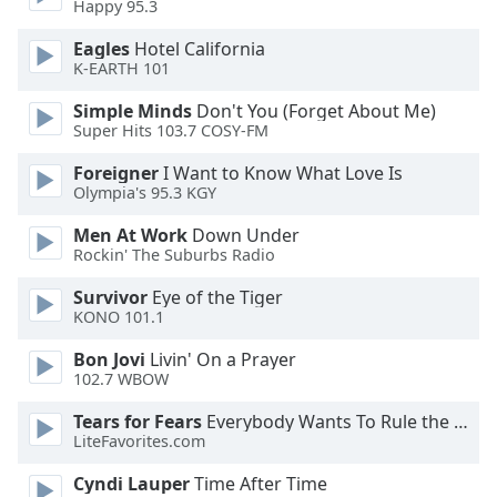
Beginning
Happy 95.3
of
Eagles
Hotel California
dialog
K-EARTH 101
window.
Escape
Simple Minds
Don't You (Forget About Me)
will
Super Hits 103.7 COSY-FM
cancel
and
Foreigner
I Want to Know What Love Is
Olympia's 95.3 KGY
close
the
Men At Work
Down Under
window.
Rockin' The Suburbs Radio
Text
Survivor
Eye of the Tiger
KONO 101.1
Color
Bon Jovi
Livin' On a Prayer
102.7 WBOW
Opacity
Tears for Fears
Everybody Wants To Rule the World
LiteFavorites.com
Text
Background
Cyndi Lauper
Time After Time