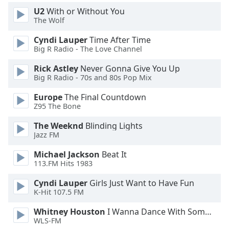
Color
U2
With or Without You
The Wolf
Opacity
Cyndi Lauper
Time After Time
Big R Radio - The Love Channel
Caption
Rick Astley
Never Gonna Give You Up
Area
Big R Radio - 70s and 80s Pop Mix
Background
Color
Europe
The Final Countdown
Z95 The Bone
Opacity
The Weeknd
Blinding Lights
Jazz FM
Font
Michael Jackson
Beat It
113.FM Hits 1983
Size
Cyndi Lauper
Girls Just Want to Have Fun
K-Hit 107.5 FM
Text
Edge
Whitney Houston
I Wanna Dance With Somebody
Style
WLS-FM