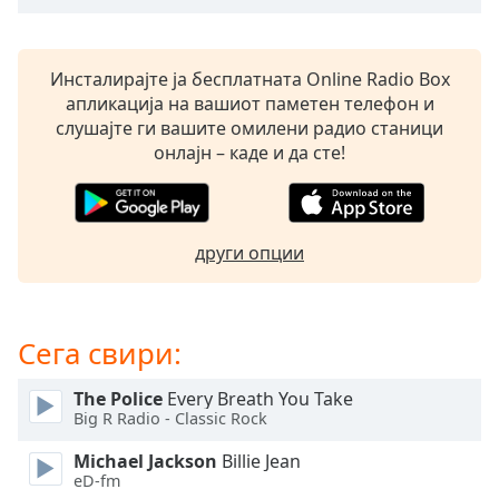
opens
subtitles
settings
Инсталирајте ја бесплатната Online Radio Box
dialog
апликација на вашиот паметен телефон и
subtitles
слушајте ги вашите омилени радио станици
off
,
онлајн – каде и да сте!
selected
Audio
Track
други опции
Picture-
in-
Picture
Fullscreen
Сега свири:
This
is
The Police
Every Breath You Take
a
Big R Radio - Classic Rock
modal
window.
Michael Jackson
Billie Jean
eD-fm