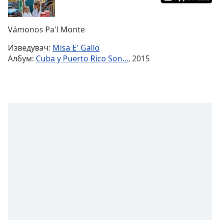
Remaining
Time
-
Vámonos Pa'l Monte
-:-
Изведувач:
Misa E' Gallo
1x
Албум:
Cuba y Puerto Rico Son...
, 2015
Playback
Rate
Chapters
Chapters
Descriptions
descriptions
off
,
selected
Subtitles
subtitles
settings
,