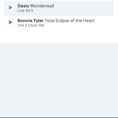
Oasis
Wonderwall
Font
Live 99.9
Family
Bonnie Tyler
Total Eclipse of the Heart
104.3 Cities FM
Reset
Done
Close
Modal
Dialog
End
of
dialog
window.