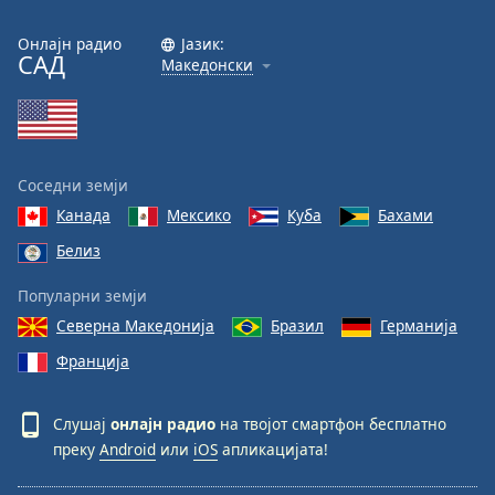
Онлајн радио
Јазик:
САД
Македонски
Соседни земји
Канада
Мексико
Куба
Бахами
Белиз
Популарни земји
Северна Македонија
Бразил
Германија
Франција
Слушај
онлајн радио
на твојот смартфон бесплатно
преку
Android
или
iOS
апликацијата!