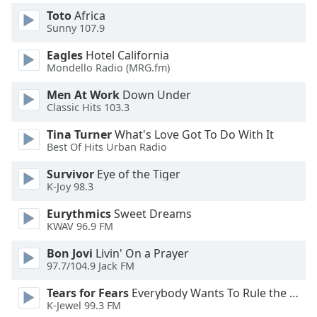
Beginning
Toto
Africa
of
Sunny 107.9
dialog
window.
Eagles
Hotel California
Escape
Mondello Radio (MRG.fm)
will
cancel
Men At Work
Down Under
Classic Hits 103.3
and
close
Tina Turner
What's Love Got To Do With It
the
Best Of Hits Urban Radio
window.
Survivor
Eye of the Tiger
K-Joy 98.3
Text
Color
Eurythmics
Sweet Dreams
KWAV 96.9 FM
Opacity
Bon Jovi
Livin' On a Prayer
97.7/104.9 Jack FM
Text
Tears for Fears
Everybody Wants To Rule the World
Background
K-Jewel 99.3 FM