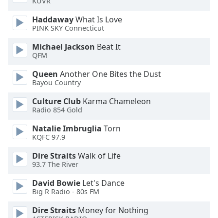
KUVR
Haddaway
What Is Love
Opacity
PINK SKY Connecticut
Michael Jackson
Beat It
Caption
QFM
Area
Background
Queen
Another One Bites the Dust
Color
Bayou Country
Culture Club
Karma Chameleon
Opacity
Radio 854 Gold
Natalie Imbruglia
Torn
KQFC 97.9
Font
Size
Dire Straits
Walk of Life
93.7 The River
Text
David Bowie
Let's Dance
Edge
Big R Radio - 80s FM
Style
Dire Straits
Money for Nothing