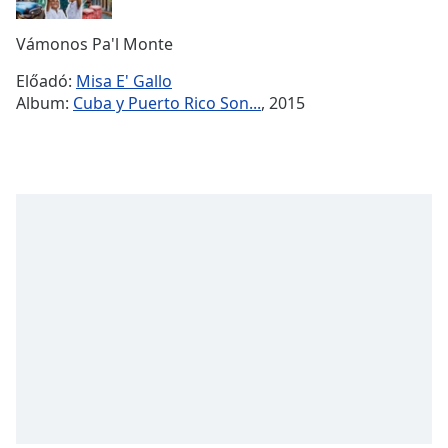
Remaining
Time
-
Vámonos Pa'l Monte
-:-
Előadó:
Misa E' Gallo
1x
Album:
Cuba y Puerto Rico Son...
, 2015
Playback
Rate
Chapters
Chapters
Descriptions
descriptions
off
,
selected
Subtitles
subtitles
settings
,