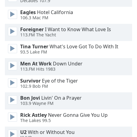
Decades 107.9
of
dialog
Eagles
Hotel California
window.
106.3 Mac FM
Escape
will
Foreigner
I Want to Know What Love Is
113.FM The Yacht
cancel
and
Tina Turner
What's Love Got To Do With It
close
93.5 Lake FM
the
window.
Men At Work
Down Under
113.FM Hits 1983
Text
Survivor
Eye of the Tiger
Color
102.9 Bob FM
Bon Jovi
Livin' On a Prayer
Opacity
103.9 Wayne FM
Rick Astley
Never Gonna Give You Up
Text
The Lakes 99.5
Background
U2
With or Without You
Color