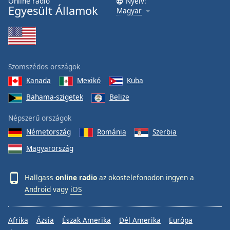
Online rádió
Nyelv:
Egyesült Államok
Magyar
Szomszédos országok
Kanada
Mexikó
Kuba
Bahama-szigetek
Belize
Népszerű országok
Németország
Románia
Szerbia
Magyarország
Hallgass
online radio
az okostelefonodon ingyen a
Android
vagy
iOS
Afrika
Ázsia
Észak Amerika
Dél Amerika
Európa