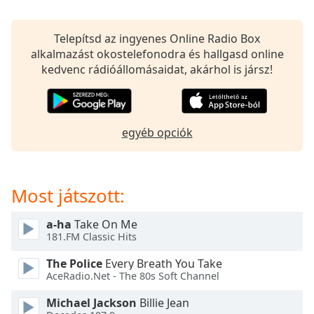
opens
subtitles
settings
Telepítsd az ingyenes Online Radio Box
dialog
alkalmazást okostelefonodra és hallgasd online
subtitles
kedvenc rádióállomásaidat, akárhol is jársz!
off
,
selected
Audio
egyéb opciók
Track
Picture-
in-
Picture
Most játszott:
Fullscreen
This
a-ha
Take On Me
is
181.FM Classic Hits
a
modal
The Police
Every Breath You Take
window.
AceRadio.Net - The 80s Soft Channel
Michael Jackson
Billie Jean
Beginning