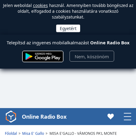
Jelen weboldal
cookies
használ. Amennyiben tovább böngészed az
oldalt, elfogadod a cookies használatára vonatkozó
szabályzatunkat.
Telepítsd az ingyenes mobilalkalmazást
Online Radio Box
Nem, köszönöm
Online Radio Box
Video
Player
is
Főoldal
Misa E' Gallo
MISA E'GALLO - VÁMONOS PA'L MONTE