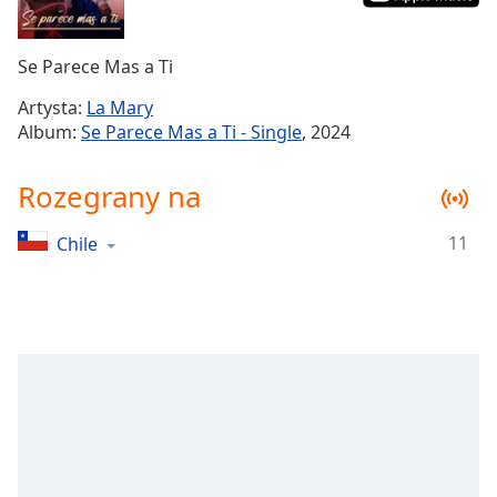
Remaining
Time
-
Se Parece Mas a Ti
-:-
Artysta:
La Mary
1x
Album:
Se Parece Mas a Ti - Single
, 2024
Playback
Rate
Rozegrany na
Chapters
11
Chile
Chapters
Descriptions
descriptions
off
,
selected
Subtitles
subtitles
settings
,