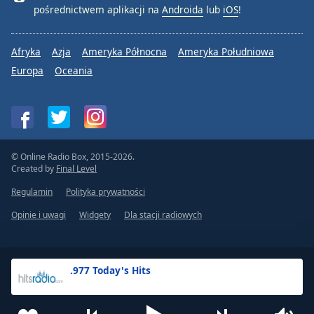
pośrednictwem aplikacji na
Androida
lub
iOS
!
Afryka
Azja
Ameryka Północna
Ameryka Południowa
Europa
Oceania
© Online Radio Box, 2015-2026.
Created by
Final Level
Regulamin
Polityka prywatności
Opinie i uwagi
Widgety
Dla stacji radiowych
.977 Today's Hits