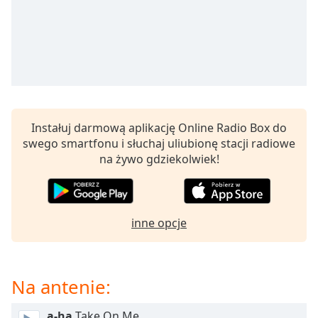
opens
subtitles
settings
dialog
subtitles
off
,
selected
Instałuj darmową aplikację Online Radio Box do
Audio
swego smartfonu i słuchaj uliubionę stacji radiowe
Track
na żywo gdziekolwiek!
Picture-
in-
Picture
Fullscreen
inne opcje
This
is
a
modal
Na antenie:
window.
a-ha
Take On Me