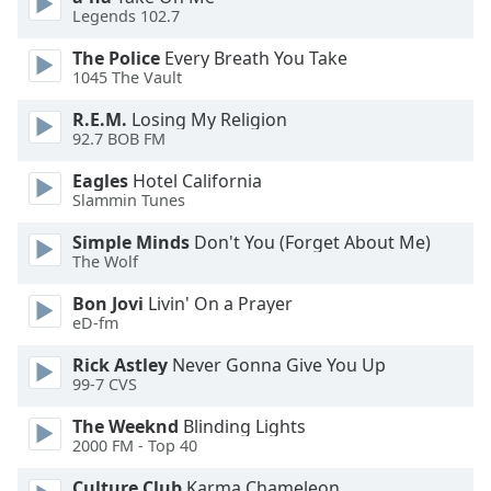
Beginning
Legends 102.7
of
dialog
The Police
Every Breath You Take
window.
1045 The Vault
Escape
R.E.M.
Losing My Religion
will
92.7 BOB FM
cancel
and
Eagles
Hotel California
close
Slammin Tunes
the
Simple Minds
Don't You (Forget About Me)
window.
The Wolf
Text
Bon Jovi
Livin' On a Prayer
Color
eD-fm
Rick Astley
Never Gonna Give You Up
Opacity
99-7 CVS
The Weeknd
Blinding Lights
Text
2000 FM - Top 40
Background
Culture Club
Karma Chameleon