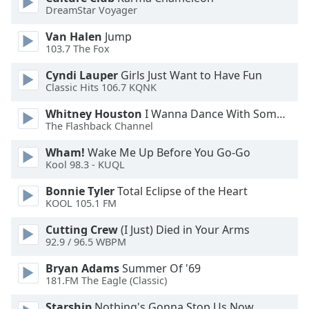
Color
DreamStar Voyager
Van Halen
Jump
Opacity
103.7 The Fox
Cyndi Lauper
Girls Just Want to Have Fun
Caption
Classic Hits 106.7 KQNK
Area
Background
Whitney Houston
I Wanna Dance With Somebody
Color
The Flashback Channel
Wham!
Wake Me Up Before You Go-Go
Kool 98.3 - KUQL
Opacity
Bonnie Tyler
Total Eclipse of the Heart
KOOL 105.1 FM
Font
Size
Cutting Crew
(I Just) Died in Your Arms
92.9 / 96.5 WBPM
Text
Bryan Adams
Summer Of '69
Edge
181.FM The Eagle (Classic)
Style
Starship
Nothing's Gonna Stop Us Now