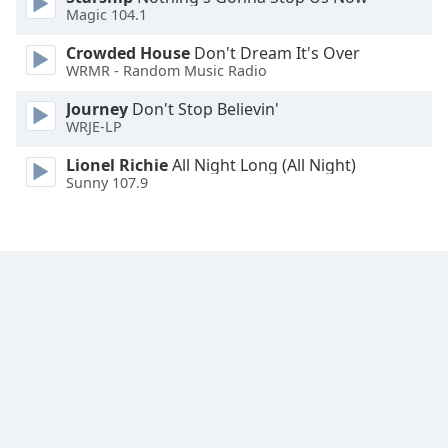
Magic 104.1
Font
Crowded House
Don't Dream It's Over
Family
WRMR - Random Music Radio
Journey
Don't Stop Believin'
Reset
WRJE-LP
Done
Close
Lionel Richie
All Night Long (All Night)
Modal
Sunny 107.9
Dialog
End
of
dialog
window.