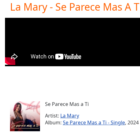
Current
La Mary - Se Parece Mas A T
Time
0:00
/
Duration
-:-
Loaded
:
0.00%
0:00
Stream
Type
LIVE
Seek to
live,
currently
behind
live
LIVE
Remaining
Time
-
-:-
Se Parece Mas a Ti
Artist:
La Mary
1x
Album:
Se Parece Mas a Ti - Single
, 2024
Playback
Rate