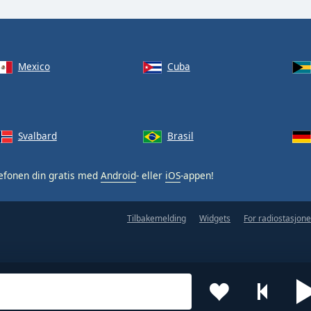
Mexico
Cuba
Svalbard
Brasil
efonen din gratis med
Android
- eller
iOS
-appen!
Tilbakemelding
Widgets
For radiostasjone