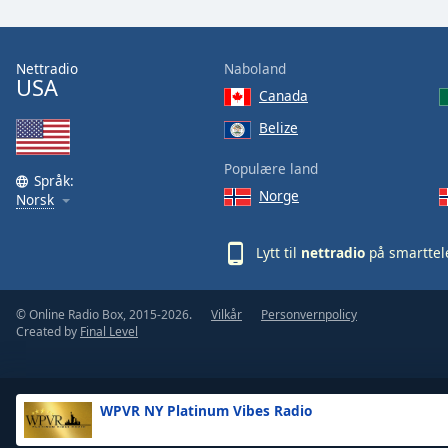
the
window.
Nettradio
Naboland
USA
Text
Canada
Color
Belize
Opacity
Populære land
Språk:
Norge
Norsk
Text
Background
Lytt til
nettradio
på smarttel
Color
© Online Radio Box, 2015-2026.
Vilkår
Personvernpolicy
Opacity
Created by
Final Level
Caption
Area
WPVR NY Platinum Vibes Radio
Background