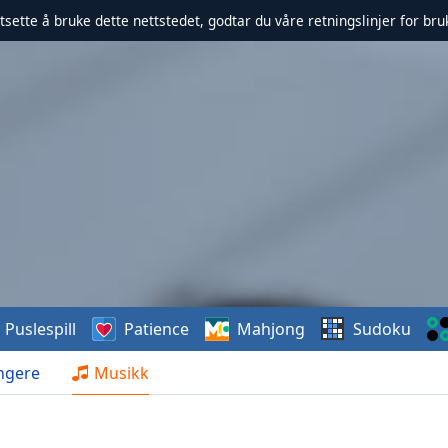
rtsette å bruke dette nettstedet, godtar du våre retningslinjer for br
Puslespill
Patience
Mahjong
Sudoku
ngere
Musikk