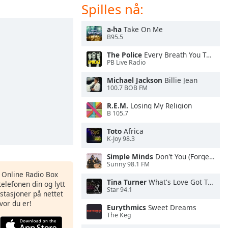
Spilles nå:
a-ha
Take On Me
B95.5
The Police
Every Breath You Take
PB Live Radio
Michael Jackson
Billie Jean
100.7 BOB FM
R.E.M.
Losing My Religion
B 105.7
Toto
Africa
K-Joy 98.3
Simple Minds
Don't You (Forget About Me)
Sunny 98.1 FM
s Online Radio Box
Tina Turner
What's Love Got To Do With It
elefonen din og lytt
Star 94.1
iostasjoner på nettet
vor du er!
Eurythmics
Sweet Dreams
The Keg