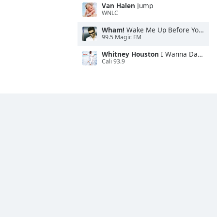
Van Halen
Jump
WNLC
Wham!
Wake Me Up Before You Go-Go
99.5 Magic FM
Whitney Houston
I Wanna Dance With Somebody
Cali 93.9