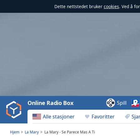
Dette nettstedet bruker
cookies
. Ved å fo
Video
Player
is
loading.
Play
Video
Online Radio Box
Spill
Play
Skip
Alle stasjoner
Favoritter
Sja
Backward
Skip
Forward
Hjem
La Mary
La Mary - Se Parece Mas A Ti
Mute