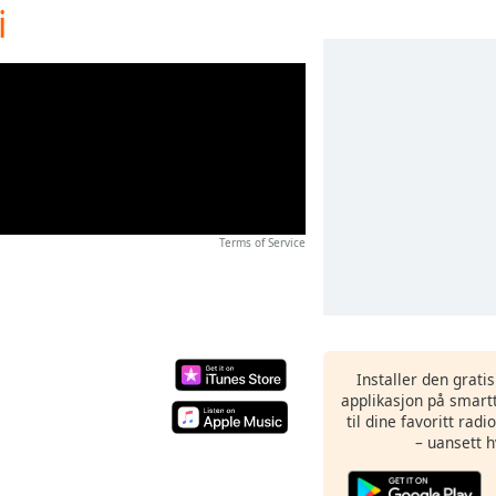
i
Terms of Service
Installer den grati
applikasjon på smartt
til dine favoritt rad
– uansett h