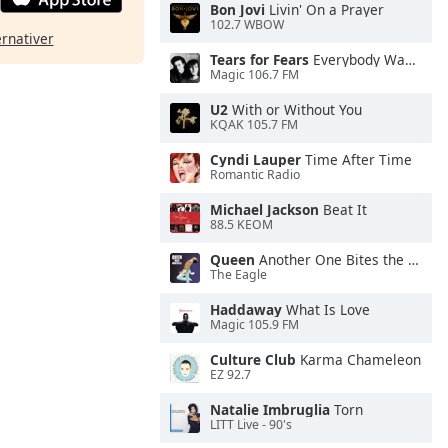
Bon Jovi
Livin' On a Prayer
102.7 WBOW
ernativer
Tears for Fears
Everybody Wants To Rule the World
Magic 106.7 FM
U2
With or Without You
KQAK 105.7 FM
Cyndi Lauper
Time After Time
Romantic Radio
Michael Jackson
Beat It
88.5 KEOM
Queen
Another One Bites the Dust
The Eagle
Haddaway
What Is Love
Magic 105.9 FM
Culture Club
Karma Chameleon
EZ 92.7
Natalie Imbruglia
Torn
LITT Live - 90's