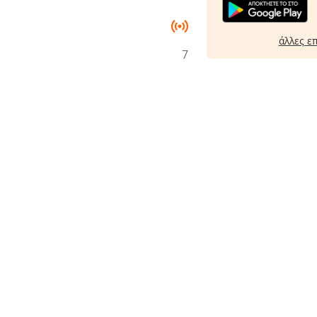
άλλες ε
7