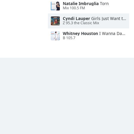
Natalie Imbruglia
Torn
Mix 100.5 FM
Cyndi Lauper
Girls Just Want to Have Fun
Z 95.3 the Classic Mix
Whitney Houston
I Wanna Dance With Somebody
B 105.7