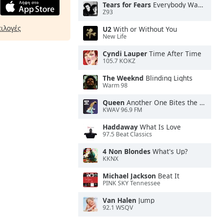
Tears for Fears
Everybody Wants To Rule the World
Z93
πιλογές
U2
With or Without You
New Life
Cyndi Lauper
Time After Time
105.7 KOKZ
The Weeknd
Blinding Lights
Warm 98
Queen
Another One Bites the Dust
KWAV 96.9 FM
Haddaway
What Is Love
97.5 Beat Classics
4 Non Blondes
What's Up?
KKNX
Michael Jackson
Beat It
PINK SKY Tennessee
Van Halen
Jump
92.1 WSQV