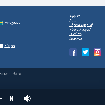
Αφρική
Ασία
Μπαχάμες
Βόρεια Αμερική
Νότια Αμερική
Ευρώπη
Ωκεανία
Κύπρος
νικούς σταθμούς