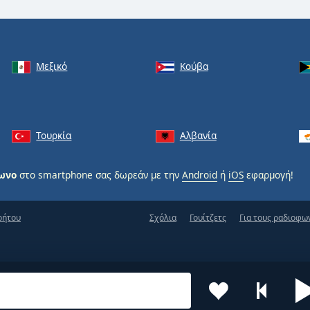
Μεξικό
Κούβα
Τουρκία
Αλβανία
φωνο
στο smartphone σας δωρεάν με την
Android
ή
iOS
εφαρμογή!
ρήτου
Σχόλια
Γουίτζετς
Για τους ραδιοφω