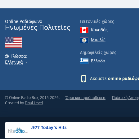
the
window.
Online Ραδιόφωνο
Γειτονικές χώρες
Ηνωμένες Πολιτείες
Text
Καναδάς
Color
Μπελίζ
Opacity
Δημοφιλείς χώρες
Γλώσσα:
Ελλάδα
Ελληνικά
Text
Background
Ακούστε
online ραδιό
Color
© Online Radio Box, 2015-2026.
Όροι και προϋποθέσεις
Πολιτική Απορ
Opacity
Created by
Final Level
Caption
Area
.977 Today's Hits
Background