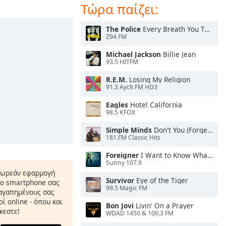
Τώρα παίζει:
The Police
Every Breath You Take
Z94 FM
Michael Jackson
Billie Jean
93.5 HITFM
R.E.M.
Losing My Religion
91.3 Ayclt FM HD3
Eagles
Hotel California
98.5 KFOX
Simple Minds
Don't You (Forget About Me)
181.FM Classic Hits
Foreigner
I Want to Know What Love Is
Sunny 107.9
δωρεάν εφαρμογή
Survivor
Eye of the Tiger
το smartphone σας
99.5 Magic FM
 αγαπημένους σας
ί online - όπου και
Bon Jovi
Livin' On a Prayer
κεστε!
WDAD 1450 & 100.3 FM