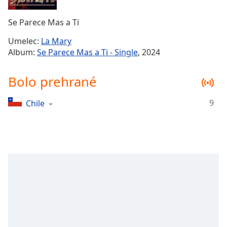
Remaining
Time
-
Se Parece Mas a Ti
-:-
Umelec:
La Mary
1x
Album:
Se Parece Mas a Ti - Single
, 2024
Playback
Rate
Bolo prehrané
Chapters
9
Chile
Chapters
Descriptions
descriptions
off
,
selected
Subtitles
subtitles
settings
,