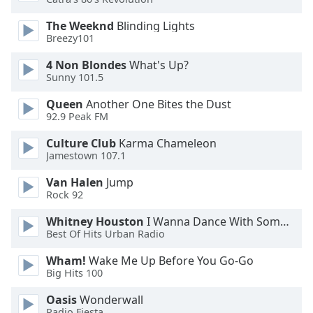
The Weeknd
Blinding Lights
Opacity
Breezy101
4 Non Blondes
What's Up?
Caption
Sunny 101.5
Area
Background
Queen
Another One Bites the Dust
Color
92.9 Peak FM
Culture Club
Karma Chameleon
Jamestown 107.1
Opacity
Van Halen
Jump
Rock 92
Font
Size
Whitney Houston
I Wanna Dance With Somebody
Best Of Hits Urban Radio
Text
Wham!
Wake Me Up Before You Go-Go
Edge
Big Hits 100
Style
Oasis
Wonderwall
Radio Fiesta