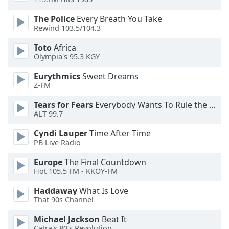
of
dialog
The Police
Every Breath You Take
window.
Rewind 103.5/104.3
Escape
Toto
Africa
will
Olympia's 95.3 KGY
cancel
and
Eurythmics
Sweet Dreams
close
Z-FM
the
Tears for Fears
Everybody Wants To Rule the World
window.
ALT 99.7
Text
Cyndi Lauper
Time After Time
Color
PB Live Radio
Europe
The Final Countdown
Opacity
Hot 105.5 FM - KKOY-FM
Haddaway
What Is Love
Text
That 90s Channel
Background
Michael Jackson
Beat It
Color
Catra's 80's Revolution