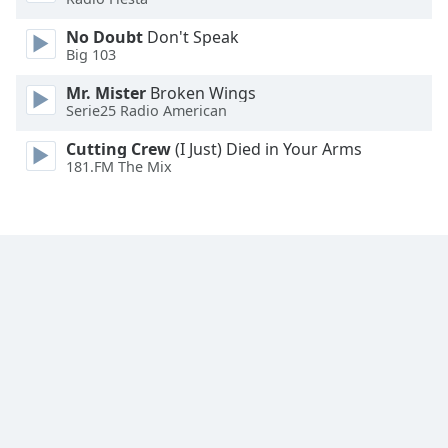
Font
No Doubt
Don't Speak
Family
Big 103
Mr. Mister
Broken Wings
Reset
Serie25 Radio American
Done
Close
Cutting Crew
(I Just) Died in Your Arms
Modal
181.FM The Mix
Dialog
End
of
dialog
window.