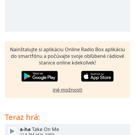
opens
subtitles
settings
dialog
subtitles
off
,
selected
Nainštalujte si aplikáciu Online Radio Box aplikáciu
Audio
do smartfónu a počúvajte svoje obľúbené rádiové
Track
stanice online kdekoľvek!
Picture-
in-
Picture
Fullscreen
iné možnosti
This
is
a
modal
Teraz hrá:
window.
a-ha
Take On Me
Beginning
113.FM Hits 1985