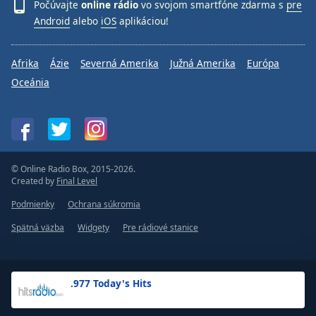
Počúvajte
online rádio
vo svojom smartfóne zdarma s
pre
Android
alebo
iOS
aplikáciou!
Afrika
Ázie
Severná Amerika
Južná Amerika
Európa
Oceánia
© Online Radio Box, 2015-2026.
Created by
Final Level
Podmienky
Ochrana súkromia
Spätná väzba
Widgety
Pre rádiové stanice
.977 Today's Hits