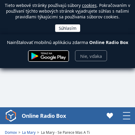
Tieto webové stránky používajú súbory
cookies
. Pokračovaním v
používaní týchto webových stránok vyjadrujete súhlas s našimi
pravidlami týkajúcimi sa používania súborov cookies.
Nainštalovať mobilnú aplikáciu zdarma
Online Radio Box
Nie, vďaka
Online Radio Box
Video
Player
is
Domov
La Mary
La Mary - Se Parece Mas A Ti