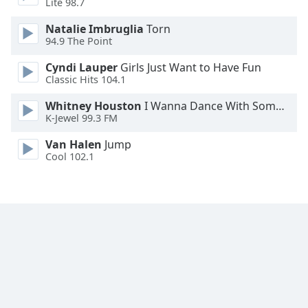
Lite 98.7
Font
Family
Natalie Imbruglia
Torn
94.9 The Point
Cyndi Lauper
Girls Just Want to Have Fun
Reset
Classic Hits 104.1
Done
Close
Whitney Houston
I Wanna Dance With Somebody
Modal
K-Jewel 99.3 FM
Dialog
End
Van Halen
Jump
of
Cool 102.1
dialog
window.