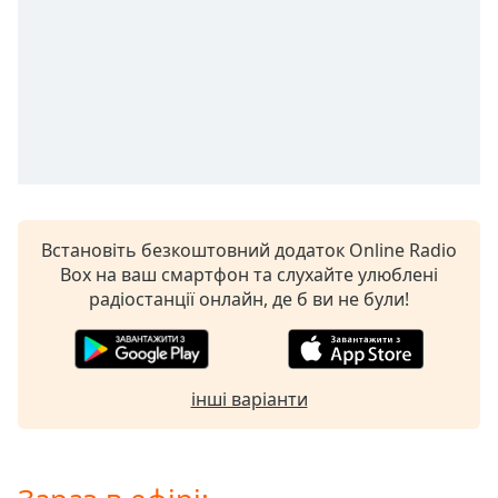
subtitles
settings
dialog
subtitles
off
,
selected
Audio
Track
Встановіть безкоштовний додаток Online Radio
Picture-
in-
Box на ваш смартфон та слухайте улюблені
Picture
радіостанції онлайн, де б ви не були!
Fullscreen
This
is
a
інші варіанти
modal
window.
Beginning