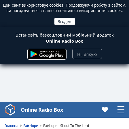
Цей сайт використовує
cookies
. Продовжуючи роботу з сайтом,
ви погоджуєтеся з нашою політикою використання cookies.
Встановіть безкоштовний мобільний додаток
Online Radio Box
Ні, дякую
Online Radio Box
Video
Player
is
Головна
FairHope
Fairhope - Shout To The Lord