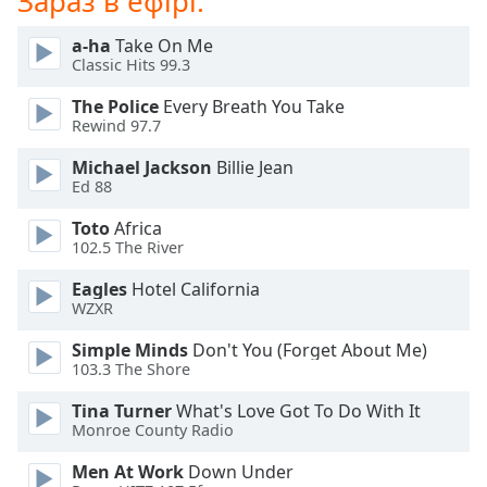
Зараз в ефірі:
of
dialog
a-ha
Take On Me
window.
Classic Hits 99.3
Escape
will
The Police
Every Breath You Take
cancel
Rewind 97.7
and
Michael Jackson
Billie Jean
close
Ed 88
the
window.
Toto
Africa
102.5 The River
Text
Eagles
Hotel California
Color
WZXR
Simple Minds
Don't You (Forget About Me)
Opacity
103.3 The Shore
Tina Turner
What's Love Got To Do With It
Text
Monroe County Radio
Background
Color
Men At Work
Down Under