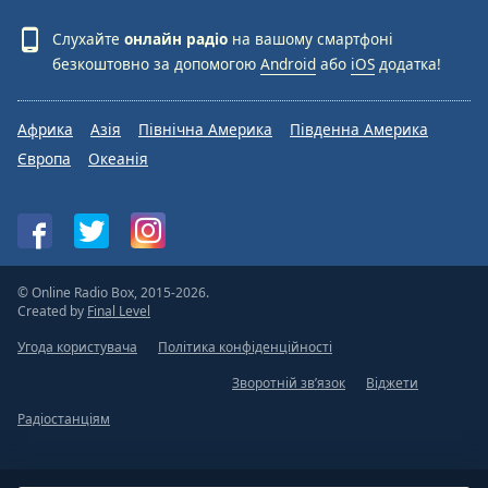
Слухайте
онлайн радіо
на вашому смартфоні
безкоштовно за допомогою
Android
або
iOS
додатка!
Африка
Азія
Північна Америка
Південна Америка
Європа
Океанія
© Online Radio Box, 2015-2026.
Created by
Final Level
Угода користувача
Політика конфіденційності
Зворотній зв’язок
Віджети
Радіостанціям