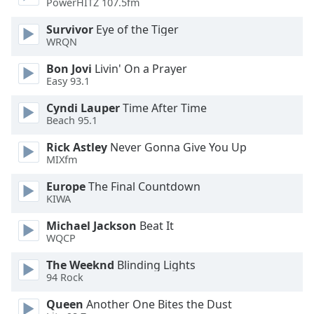
PowerHITZ 107.5fm
Opacity
Survivor
Eye of the Tiger
WRQN
Bon Jovi
Livin' On a Prayer
Caption
Easy 93.1
Area
Background
Cyndi Lauper
Time After Time
Color
Beach 95.1
Rick Astley
Never Gonna Give You Up
Opacity
MIXfm
Europe
The Final Countdown
Font
KIWA
Size
Michael Jackson
Beat It
WQCP
Text
The Weeknd
Blinding Lights
Edge
94 Rock
Style
Queen
Another One Bites the Dust