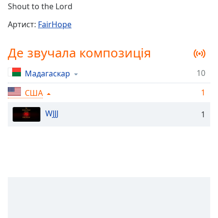
Remaining
Shout to the Lord
Time
-
-:-
Артист:
FairHope
1x
Де звучала композиція
Playback
Rate
10
Мадагаскар
Chapters
1
США
Chapters
WJJJ
1
Descriptions
descriptions
off
,
selected
Subtitles
subtitles
settings
,
opens