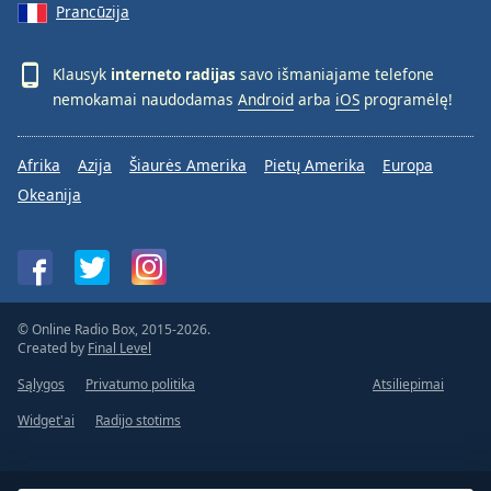
Prancūzija
Klausyk
interneto radijas
savo išmaniajame telefone
nemokamai naudodamas
Android
arba
iOS
programėlę!
Afrika
Azija
Šiaurės Amerika
Pietų Amerika
Europa
Okeanija
© Online Radio Box, 2015-2026.
Created by
Final Level
Sąlygos
Privatumo politika
Atsiliepimai
Widget'ai
Radijo stotims