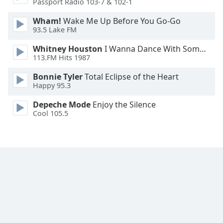
Passport Radio 103-7 & 102-1
Font
Family
Wham!
Wake Me Up Before You Go-Go
93.5 Lake FM
Whitney Houston
I Wanna Dance With Somebody
Reset
113.FM Hits 1987
Done
Close
Bonnie Tyler
Total Eclipse of the Heart
Modal
Happy 95.3
Dialog
End
Depeche Mode
Enjoy the Silence
of
Cool 105.5
dialog
window.