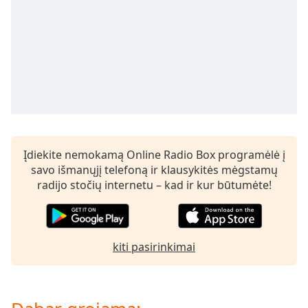
subtitles
settings
dialog
subtitles
off
,
selected
Audio
Track
Įdiekite nemokamą Online Radio Box programėlė į
Picture-
in-
savo išmanųjį telefoną ir klausykitės mėgstamų
Picture
radijo stočių internetu – kad ir kur būtumėte!
Fullscreen
This
is
a
kiti pasirinkimai
modal
window.
Beginning