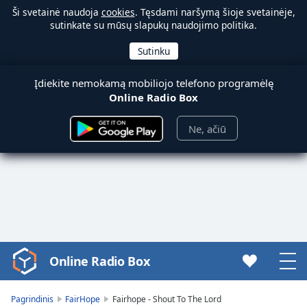
Ši svetainė naudoja
cookies
. Tęsdami naršymą šioje svetainėje,
sutinkate su mūsų slapukų naudojimo politika.
Įdiekite nemokamą mobiliojo telefono programėlę
Online Radio Box
Ne, ačiū
Online Radio Box
Video
Player
is
Pagrindinis
FairHope
Fairhope - Shout To The Lord