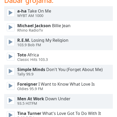
Dabar grojama:
of
dialog
a-ha
Take On Me
window.
WYBT AM 1000
Escape
will
Michael Jackson
Billie Jean
cancel
Rhino RadioTv
and
R.E.M.
Losing My Religion
close
103.9 Bob FM
the
window.
Toto
Africa
Classic Hits 103.3
Text
Simple Minds
Don't You (Forget About Me)
Color
Tally 99.9
Foreigner
I Want to Know What Love Is
Opacity
Oldies 95.9 FM
Men At Work
Down Under
Text
93.5 HITFM
Background
Color
Tina Turner
What's Love Got To Do With It