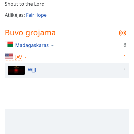
Remaining
Shout to the Lord
Time
-
-:-
Atlikėjas:
FairHope
1x
Buvo grojama
Playback
Rate
8
Madagaskaras
Chapters
1
JAV
Chapters
WJJJ
1
Descriptions
descriptions
off
,
selected
Subtitles
subtitles
settings
,
opens