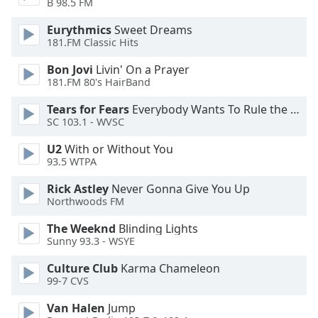
B 98.5 FM
Opacity
Eurythmics
Sweet Dreams
181.FM Classic Hits
Bon Jovi
Livin' On a Prayer
Caption
181.FM 80's HairBand
Area
Background
Tears for Fears
Everybody Wants To Rule the World
Color
SC 103.1 - WVSC
U2
With or Without You
Opacity
93.5 WTPA
Rick Astley
Never Gonna Give You Up
Font
Northwoods FM
Size
The Weeknd
Blinding Lights
Sunny 93.3 - WSYE
Text
Culture Club
Karma Chameleon
Edge
99-7 CVS
Style
Van Halen
Jump