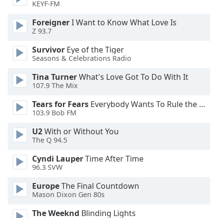
Color
KEYF-FM
Foreigner
I Want to Know What Love Is
Opacity
Z 93.7
Survivor
Eye of the Tiger
Caption
Seasons & Celebrations Radio
Area
Tina Turner
What's Love Got To Do With It
Background
107.9 The Mix
Color
Tears for Fears
Everybody Wants To Rule the World
103.9 Bob FM
Opacity
U2
With or Without You
The Q 94.5
Font
Size
Cyndi Lauper
Time After Time
96.3 SVW
Text
Europe
The Final Countdown
Mason Dixon Gen 80s
Edge
Style
The Weeknd
Blinding Lights