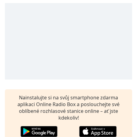
opens
subtitles
settings
dialog
subtitles
off
,
selected
Audio
Track
Picture-
in-
Picture
Fullscreen
This
Nainstalujte si na svůj smartphone zdarma
is
aplikaci Online Radio Box a poslouchejte své
a
oblíbené rozhlasové stanice online – ať jste
modal
kdekoliv!
window.