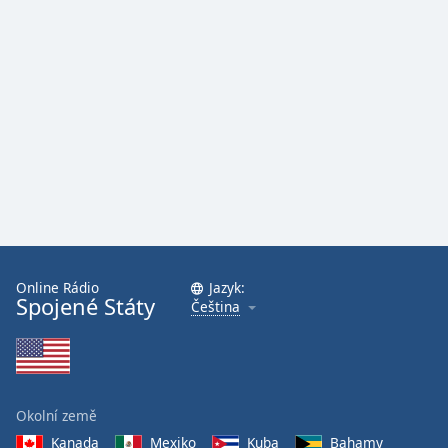
Online Rádio
Jazyk:
Spojené Státy
Čeština
Okolní země
Kanada
Mexiko
Kuba
Bahamy