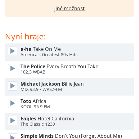
Beginning
of
jiné možnost
dialog
window.
Escape
Nyní hraje:
will
cancel
and
a-ha
Take On Me
America's Greatest 80s Hits
close
the
The Police
Every Breath You Take
window.
102.3 WBAB
Text
Michael Jackson
Billie Jean
MIX 93.9 / WPSZ-FM
Color
Toto
Africa
KOOL 95.9 FM
Opacity
Eagles
Hotel California
The Classic 1230
Text
Background
Simple Minds
Don't You (Forget About Me)