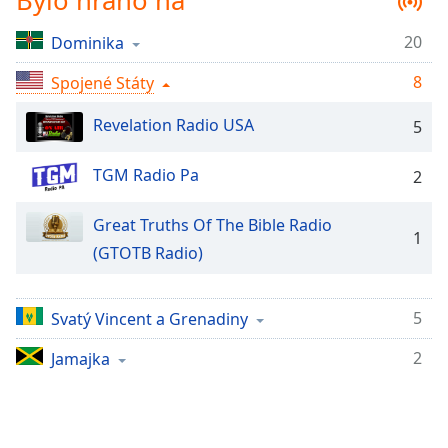
Bylo hráno na
Remaining
Time
-
20
Dominika
-:-
8
Spojené Státy
1x
Revelation Radio USA
5
Playback
Rate
TGM Radio Pa
2
Chapters
Chapters
Great Truths Of The Bible Radio
1
(GTOTB Radio)
Descriptions
descriptions
5
Svatý Vincent a Grenadiny
off
,
selected
2
Jamajka
Subtitles
subtitles
settings
,