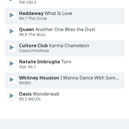
FM 100.3
Font
Haddaway
What Is Love
Family
94.7 The Drive
Queen
Another One Bites the Dust
Reset
98.9 The Buzz
Done
Culture Club
Karma Chameleon
Close
ClassicHitsNow
Modal
Dialog
End
Natalie Imbruglia
Torn
Star 94.1
of
dialog
Whitney Houston
I Wanna Dance With Somebody
window.
WVBO
Oasis
Wonderwall
99.5 WDZN