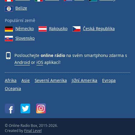
Belize
Populární země
Německo
Rakousko
Česká Republika
Slovensko
Poslouchejte
online rádio
na svém smartphonu zdarma s
Android
or
iOS
aplikací!
Afrika
Asie
Severní Amerika
Jižní Amerika
Evropa
Oceania
© Online Radio Box, 2015-2026.
Created by
Final Level