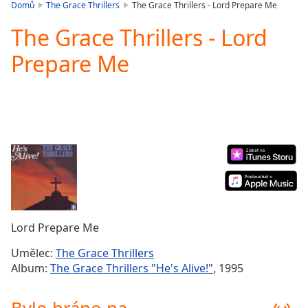
is
Domů
The Grace Thrillers
The Grace Thrillers - Lord Prepare Me
loading.
The Grace Thrillers - Lord
Play
Video
Prepare Me
Play
Skip
Backward
Skip
Forward
Mute
Current
Time
0:00
/
Duration
-:-
Loaded
:
0.00%
Lord Prepare Me
Stream
Type
LIVE
Umělec:
The Grace Thrillers
Seek to
Album:
The Grace Thrillers "He's Alive!"
, 1995
live,
currently
behind
live
LIVE