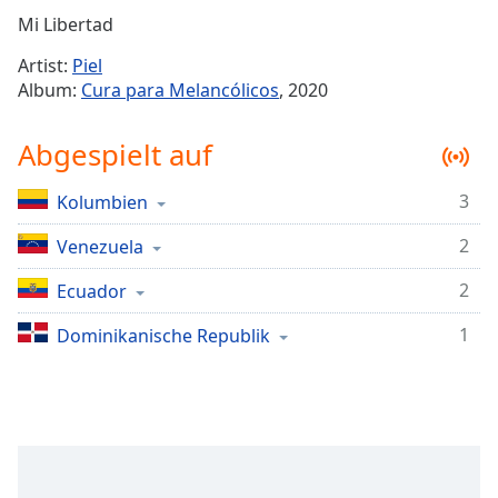
Remaining
Mi Libertad
Time
-
Artist:
Piel
-:-
Album:
Cura para Melancólicos
, 2020
1x
Abgespielt auf
Playback
Rate
3
Kolumbien
Chapters
2
Chapters
Venezuela
2
Ecuador
Descriptions
descriptions
1
Dominikanische Republik
off
,
selected
Subtitles
subtitles
settings
,