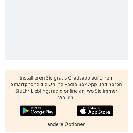
opens
subtitles
settings
dialog
subtitles
off
,
selected
Audio
Track
Picture-
in-
Installieren Sie gratis Gratisapp auf Ihrem
Picture
Smartphone die Online Radio Box-App und hören
Fullscreen
Sie Ihr Lieblingsradio online an, wo Sie immer
This
wollen.
is
a
modal
window.
andere Optionen