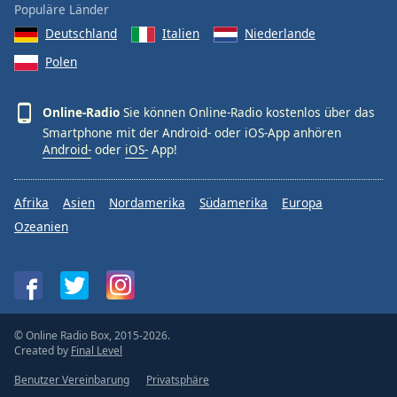
Populäre Länder
Deutschland
Italien
Niederlande
Polen
Online-Radio
Sie können Online-Radio kostenlos über das
Smartphone mit der Android- oder iOS-App anhören
Android-
oder
iOS-
App!
Afrika
Asien
Nordamerika
Südamerika
Europa
Ozeanien
© Online Radio Box, 2015-2026.
Created by
Final Level
Benutzer Vereinbarung
Privatsphäre