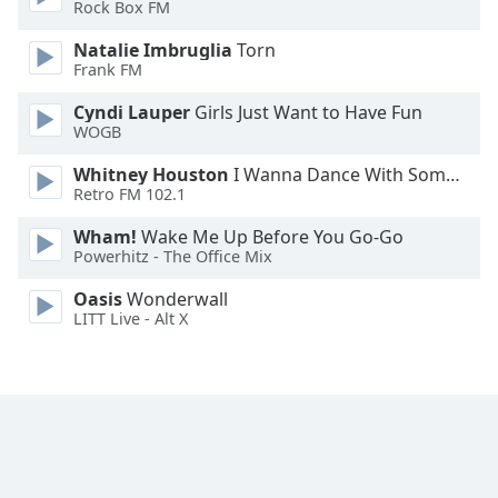
Rock Box FM
Font
Natalie Imbruglia
Torn
Family
Frank FM
Cyndi Lauper
Girls Just Want to Have Fun
Reset
WOGB
Done
Whitney Houston
I Wanna Dance With Somebody
Close
Retro FM 102.1
Modal
Dialog
End
Wham!
Wake Me Up Before You Go-Go
Powerhitz - The Office Mix
of
dialog
Oasis
Wonderwall
window.
LITT Live - Alt X