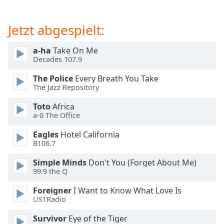
Beginning
of
dialog
Jetzt abgespielt:
window.
Escape
a-ha
Take On Me
will
Decades 107.9
cancel
and
The Police
Every Breath You Take
The Jazz Repository
close
the
Toto
Africa
window.
a-0 The Office
Text
Eagles
Hotel California
B106.7
Color
Simple Minds
Don't You (Forget About Me)
99.9 the Q
Opacity
Foreigner
I Want to Know What Love Is
US1Radio
Text
Background
Survivor
Eye of the Tiger