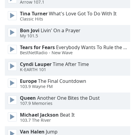
Color
Arrow 107.1
Tina Turner
What's Love Got To Do With It
Opacity
Classic Hits
Bon Jovi
Livin' On a Prayer
Caption
My 101.5
Area
Tears for Fears
Everybody Wants To Rule the World
Background
BestNetRadio - New Wave
Color
Cyndi Lauper
Time After Time
K-EARTH 101
Opacity
Europe
The Final Countdown
103.9 Wayne FM
Font
Size
Queen
Another One Bites the Dust
107.9 Memories
Text
Michael Jackson
Beat It
103.7 The River
Edge
Style
Van Halen
Jump