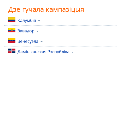
Chapters
Дзе гучала кампазіцыя
Chapters
Калумбія
Descriptions
Эквадор
descriptions
off
,
Венесуэла
selected
Дамініканская Рэспубліка
Subtitles
subtitles
settings
,
opens
subtitles
settings
dialog
subtitles
off
,
selected