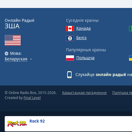
the
window.
Онлайн Радыё
Суседнія краіны
ЗША
Text
Канада
Color
Беліз
Opacity
Папулярныя краіны
Мова:
Польшча
Беларуская
Text
Background
Слухайце
онлайн радыё
на
Color
© Online Radio Box, 2015-2026.
Карыстацкае пагадненне
Палітыка п
Opacity
Created by
Final Level
Caption
Area
Rock 92
Background