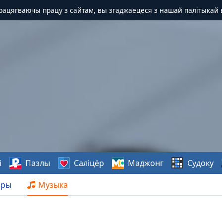
Працягваючы працу з сайтам, вы згаджаецеся з нашай палітыкай 
і
Пазлы
Саліцёр
Маджонг
Судоку
нры
Музыка