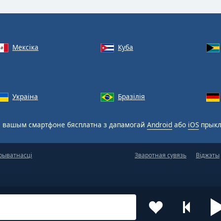
Мексіка
Куба
Украіна
Бразілія
 вашым смартфоне бясплатна з дапамогай
Android
або
iOS
прыкл
рыватнасці
Зваротная сувязь
Віджэты