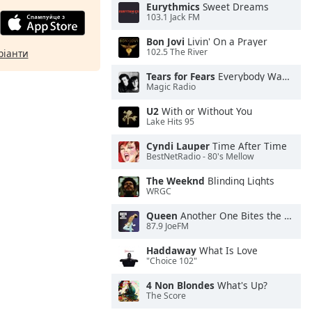
Eurythmics
Sweet Dreams
103.1 Jack FM
Bon Jovi
Livin' On a Prayer
102.5 The River
ріанти
Tears for Fears
Everybody Wants To Rule the World
Magic Radio
U2
With or Without You
Lake Hits 95
Cyndi Lauper
Time After Time
BestNetRadio - 80's Mellow
The Weeknd
Blinding Lights
WRGC
Queen
Another One Bites the Dust
87.9 JoeFM
Haddaway
What Is Love
"Choice 102"
4 Non Blondes
What's Up?
The Score