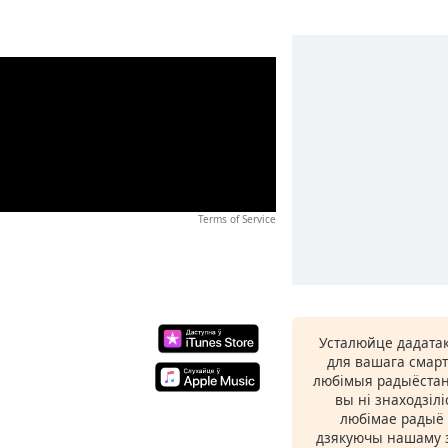
Terms of Service
Усталюйце дадатак
для вашага смарт
любімыя радыёстан
вы ні знаходзіл
любімае радыё ў
дзякуючы нашаму з