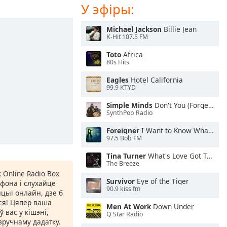
У эфіры:
Michael Jackson
Billie Jean
K-Hit 107.5 FM
Toto
Africa
80s Hits
Eagles
Hotel California
99.9 KTYD
Simple Minds
Don't You (Forget About Me)
SynthPop Radio
Foreigner
I Want to Know What Love Is
97.5 Bob FM
Tina Turner
What's Love Got To Do With It
The Breeze
 Online Radio Box
Survivor
Eye of the Tiger
фона і слухайце
90.9 kiss fm
цыі онлайн, дзе б
іся! Цяпер ваша
Men At Work
Down Under
 вас у кішэні,
Q Star Radio
ручнаму дадатку.