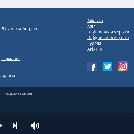
Афрыка
Азія
Багамскія Астравы
Паўночная Амерыка
Паўднёвая Амерыка
Еўропа
Акіянія
Германія
адання!
Радыёстанцыям