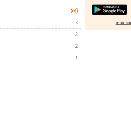
3
інші ва
2
2
1