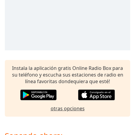
opens
subtitles
settings
dialog
subtitles
off
,
selected
Audio
Track
Instala la aplicación gratis Online Radio Box para
Picture-
in-
su teléfono y escucha sus estaciones de radio en
Picture
línea favoritas dondequiera que esté!
Fullscreen
This
is
a
otras opciones
modal
window.
Beginning