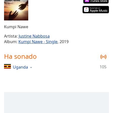
Remaining
Time
-
-:-
1x
Kumpi Nawe
Playback
Rate
Artista:
Justine Nabbosa
Album:
Kumpi Nawe - Single
, 2019
Chapters
Chapters
Ha sonado
Descriptions
105
Uganda
descriptions
off
,
selected
Subtitles
subtitles
settings
,