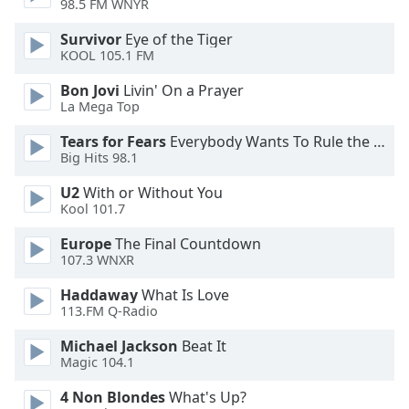
98.5 FM WNYR
Survivor
Eye of the Tiger
Opacity
KOOL 105.1 FM
Bon Jovi
Livin' On a Prayer
Caption
La Mega Top
Area
Background
Tears for Fears
Everybody Wants To Rule the World
Color
Big Hits 98.1
U2
With or Without You
Opacity
Kool 101.7
Europe
The Final Countdown
Font
107.3 WNXR
Size
Haddaway
What Is Love
113.FM Q-Radio
Text
Michael Jackson
Beat It
Edge
Magic 104.1
Style
4 Non Blondes
What's Up?