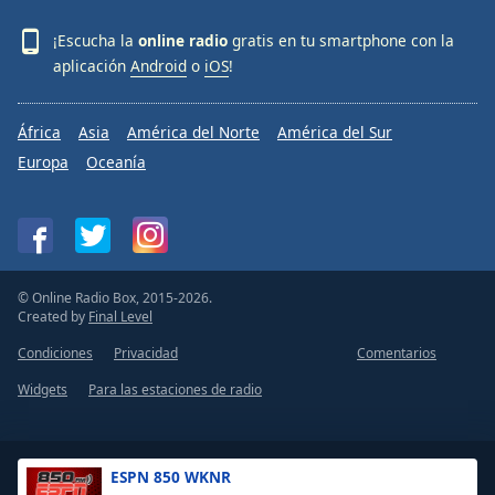
¡Escucha la
online radio
gratis en tu smartphone con la
aplicación
Android
o
iOS
!
África
Asia
América del Norte
América del Sur
Europa
Oceanía
© Online Radio Box, 2015-2026.
Created by
Final Level
Condiciones
Privacidad
Comentarios
Widgets
Para las estaciones de radio
ESPN 850 WKNR