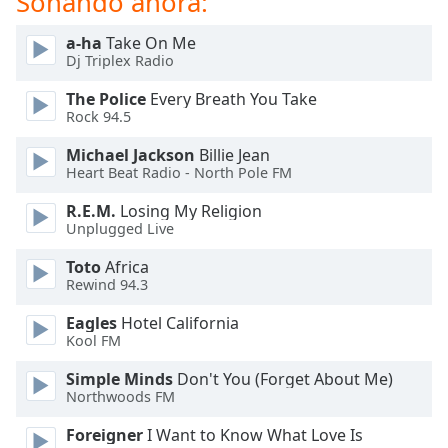
Sonando ahora:
of
dialog
a-ha
Take On Me
window.
Dj Triplex Radio
Escape
will
The Police
Every Breath You Take
cancel
Rock 94.5
and
Michael Jackson
Billie Jean
close
Heart Beat Radio - North Pole FM
the
window.
R.E.M.
Losing My Religion
Unplugged Live
Text
Toto
Africa
Color
Rewind 94.3
Eagles
Hotel California
Opacity
Kool FM
Simple Minds
Don't You (Forget About Me)
Text
Northwoods FM
Background
Color
Foreigner
I Want to Know What Love Is