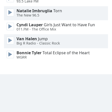
93.5 Lake FM
Font
Family
Natalie Imbruglia
Torn
The New 96.5
Cyndi Lauper
Girls Just Want to Have Fun
Reset
011.FM - The Office Mix
Done
Close
Van Halen
Jump
Modal
Big R Radio - Classic Rock
Dialog
End
Bonnie Tyler
Total Eclipse of the Heart
of
WGRR
dialog
window.