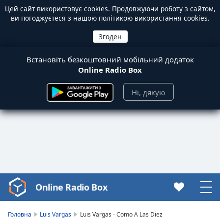
Цей сайт використовує
cookies
. Продовжуючи роботу з сайтом,
ви погоджуєтеся з нашою політикою використання cookies.
Встановіть безкоштовний мобільний додаток
Online Radio Box
Ні, дякую
Online Radio Box
Video
Player
is
Головна
Luis Vargas
Luis Vargas - Como A Las Diez