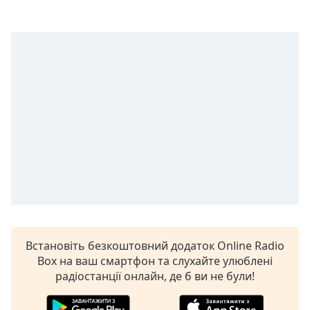
subtitles
settings
dialog
subtitles
off
,
selected
Audio
Track
Picture-
in-
Picture
Fullscreen
This
is
a
Встановіть безкоштовний додаток Online Radio
modal
Box на ваш смартфон та слухайте улюблені
window.
радіостанції онлайн, де б ви не були!
Beginning