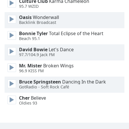
Culture Club
Karma Chameleon
Font
95.7 WZID
Family
Oasis
Wonderwall
Backlink Broadcast
Reset
Bonnie Tyler
Total Eclipse of the Heart
Done
Beach 95.1
Close
Modal
David Bowie
Let's Dance
Dialog
97.7/104.9 Jack FM
End
of
Mr. Mister
Broken Wings
dialog
96.9 KISS FM
window.
Bruce Springsteen
Dancing In the Dark
GotRadio - Soft Rock Café
Cher
Believe
Oldies 93