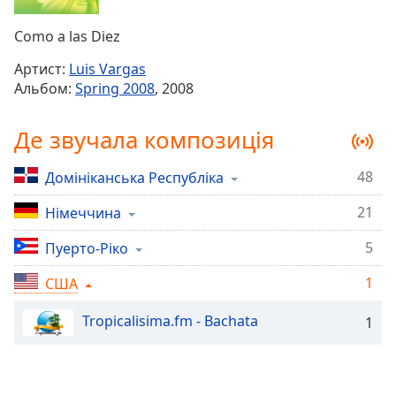
Remaining
Time
-
Como a las Diez
-:-
Артист:
Luis Vargas
1x
Альбом:
Spring 2008
, 2008
Playback
Rate
Де звучала композиція
Chapters
48
Домініканська Республіка
Chapters
21
Німеччина
Descriptions
descriptions
5
Пуерто-Ріко
off
,
1
США
selected
Tropicalisima.fm - Bachata
1
Subtitles
subtitles
settings
,
opens