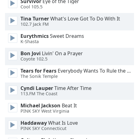
Survivor
Eye of the Tiger
Cool 105.5
Opacity
Tina Turner
What's Love Got To Do With It
102.7 Jack FM
Caption
Eurythmics
Sweet Dreams
Area
K-Shasta
Background
Color
Bon Jovi
Livin' On a Prayer
Coyote 102.5
Opacity
Tears for Fears
Everybody Wants To Rule the World
The Sonik Temple
Font
Cyndi Lauper
Time After Time
Size
113.FM The Coast
Michael Jackson
Beat It
PINK SKY West Virginia
Text
Edge
Haddaway
What Is Love
Style
PINK SKY Connecticut