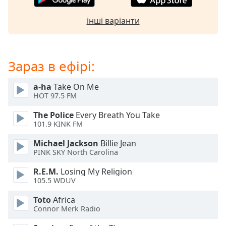
of
dialog
інші варіанти
window.
Escape
will
cancel
Зараз в ефірі:
and
close
a-ha
Take On Me
the
HOT 97.5 FM
window.
The Police
Every Breath You Take
101.9 KINK FM
Text
Color
Michael Jackson
Billie Jean
PINK SKY North Carolina
Opacity
R.E.M.
Losing My Religion
105.5 WDUV
Text
Toto
Africa
Background
Connor Merk Radio
Color