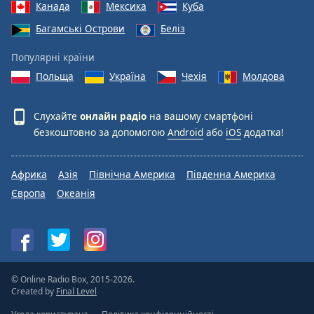
Канада
Мексика
Куба
Багамські Острови
Беліз
Популярні країни
Польща
Україна
Чехія
Молдова
Слухайте
онлайн радіо
на вашому смартфоні
безкоштовно за допомогою
Android
або
iOS
додатка!
Африка
Азія
Північна Америка
Південна Америка
Європа
Океанія
© Online Radio Box, 2015-2026.
Created by
Final Level