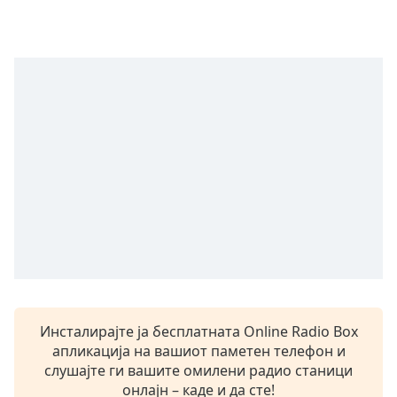
opens
subtitles
settings
dialog
subtitles
off
,
selected
Audio
Track
Picture-
in-
Picture
Fullscreen
This
is
a
Инсталирајте ја бесплатната Online Radio Box
modal
апликација на вашиот паметен телефон и
window.
слушајте ги вашите омилени радио станици
онлајн – каде и да сте!