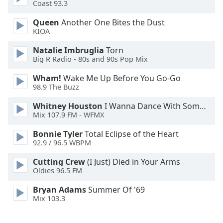
Coast 93.3
Font
Queen
Another One Bites the Dust
Family
KIOA
Natalie Imbruglia
Torn
Reset
Big R Radio - 80s and 90s Pop Mix
Done
Wham!
Wake Me Up Before You Go-Go
Close
98.9 The Buzz
Modal
Dialog
End
Whitney Houston
I Wanna Dance With Somebody
Mix 107.9 FM - WFMX
of
dialog
Bonnie Tyler
Total Eclipse of the Heart
window.
92.9 / 96.5 WBPM
Cutting Crew
(I Just) Died in Your Arms
Oldies 96.5 FM
Bryan Adams
Summer Of '69
Mix 103.3