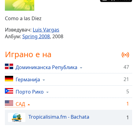
Remaining
Time
-
Como a las Diez
-:-
Изведувач:
Luis Vargas
1x
Албум:
Spring 2008
, 2008
Playback
Rate
Играно е на
Chapters
47
Доминиканска Република
Chapters
21
Германија
Descriptions
descriptions
5
Порто Рико
off
,
1
САД
selected
Tropicalisima.fm - Bachata
1
Subtitles
subtitles
settings
,