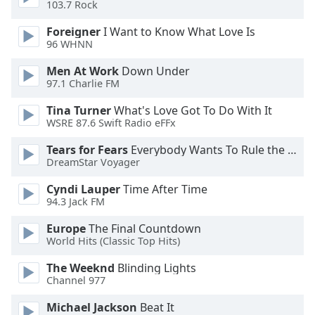
Color
103.7 Rock
Foreigner
I Want to Know What Love Is
Opacity
96 WHNN
Men At Work
Down Under
Caption
97.1 Charlie FM
Area
Tina Turner
What's Love Got To Do With It
Background
WSRE 87.6 Swift Radio eFFx
Color
Tears for Fears
Everybody Wants To Rule the World
DreamStar Voyager
Opacity
Cyndi Lauper
Time After Time
94.3 Jack FM
Font
Size
Europe
The Final Countdown
World Hits (Classic Top Hits)
Text
The Weeknd
Blinding Lights
Channel 977
Edge
Style
Michael Jackson
Beat It