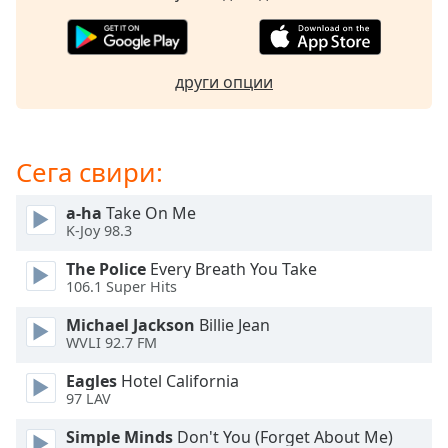
Beginning
of
dialog
window.
други опции
Escape
will
cancel
and
Сега свири:
close
the
a-ha
Take On Me
window.
K-Joy 98.3
Text
The Police
Every Breath You Take
106.1 Super Hits
Color
Michael Jackson
Billie Jean
WVLI 92.7 FM
Opacity
Eagles
Hotel California
97 LAV
Text
Background
Simple Minds
Don't You (Forget About Me)