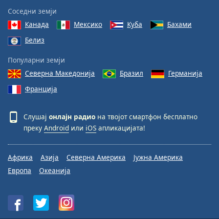
Соседни земји
Канада
Мексико
Куба
Бахами
Белиз
Популарни земји
Северна Македонија
Бразил
Германија
Франција
Слушај
онлајн радио
на твојот смартфон бесплатно
преку
Android
или
iOS
апликацијата!
Африка
Азија
Северна Америка
Јужна Америка
Европа
Океанија