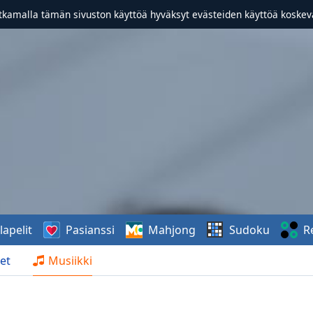
atkamalla tämän sivuston käyttöä hyväksyt evästeiden käyttöä koske
lapelit
Pasianssi
Mahjong
Sudoku
R
et
Musiikki