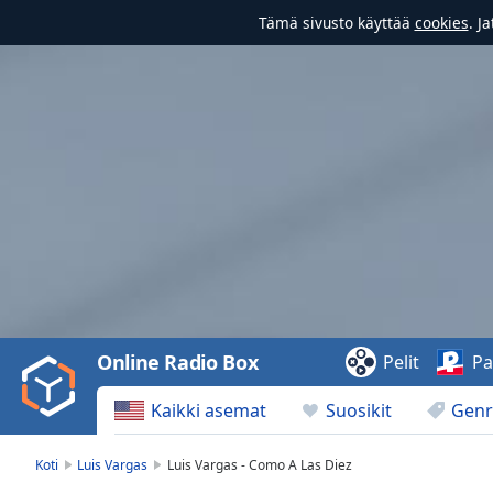
Tämä sivusto käyttää
cookies
. J
Video
Player
is
loading.
Play
Video
Online Radio Box
Pelit
Pa
Play
Skip
Kaikki asemat
Suosikit
Genr
Backward
Skip
Forward
Koti
Luis Vargas
Luis Vargas - Como A Las Diez
Mute