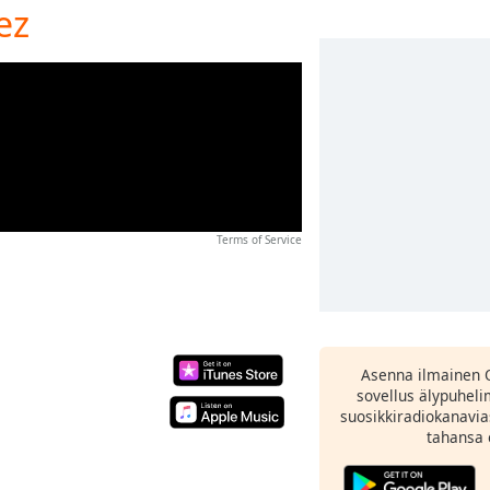
ez
Terms of Service
Asenna ilmainen 
sovellus älypuheli
suosikkiradiokanavia
tahansa 