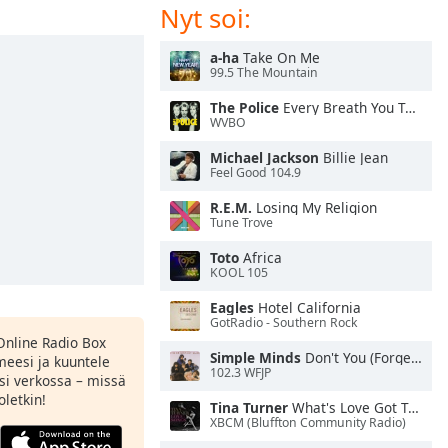
Nyt soi:
a-ha
Take On Me
99.5 The Mountain
The Police
Every Breath You Take
WVBO
Michael Jackson
Billie Jean
Feel Good 104.9
R.E.M.
Losing My Religion
Tune Trove
Toto
Africa
KOOL 105
Eagles
Hotel California
GotRadio - Southern Rock
Online Radio Box
Simple Minds
Don't You (Forget About Me)
meesi ja kuuntele
102.3 WFJP
si verkossa – missä
oletkin!
Tina Turner
What's Love Got To Do With It
XBCM (Bluffton Community Radio)