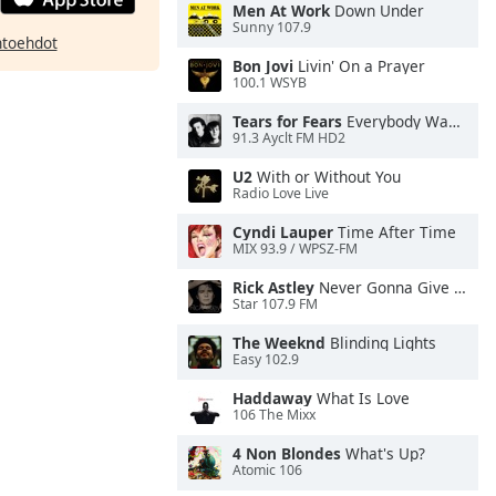
Men At Work
Down Under
Sunny 107.9
htoehdot
Bon Jovi
Livin' On a Prayer
100.1 WSYB
Tears for Fears
Everybody Wants To Rule the World
91.3 Ayclt FM HD2
U2
With or Without You
Radio Love Live
Cyndi Lauper
Time After Time
MIX 93.9 / WPSZ-FM
Rick Astley
Never Gonna Give You Up
Star 107.9 FM
The Weeknd
Blinding Lights
Easy 102.9
Haddaway
What Is Love
106 The Mixx
4 Non Blondes
What's Up?
Atomic 106