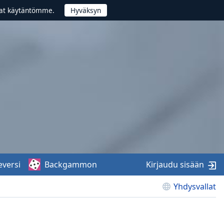
vat käytäntömme.
eversi
Backgammon
Kirjaudu sisään
Yhdysvallat