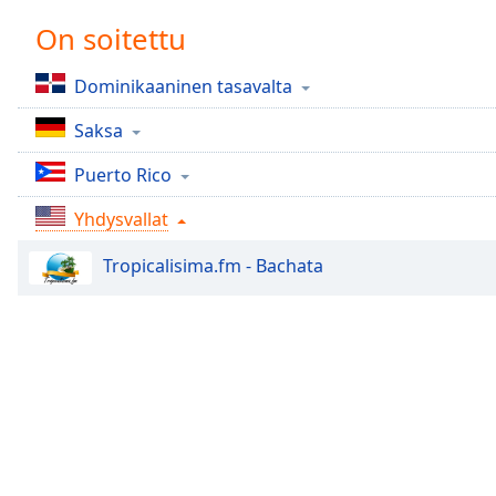
Chapters
On soitettu
Chapters
Dominikaaninen tasavalta
Descriptions
Saksa
descriptions
off
,
Puerto Rico
selected
Yhdysvallat
Subtitles
Tropicalisima.fm - Bachata
subtitles
settings
,
opens
subtitles
settings
dialog
subtitles
off
,
selected