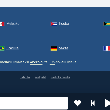
Meksiko
Kuuba
Brasilia
Saksa
mellasi ilmaiseksi
Android
- tai
iOS
-sovelluksella!
Palaute
Widgetit
Radiokanaville