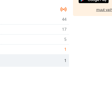
muut vai
44
17
5
1
1