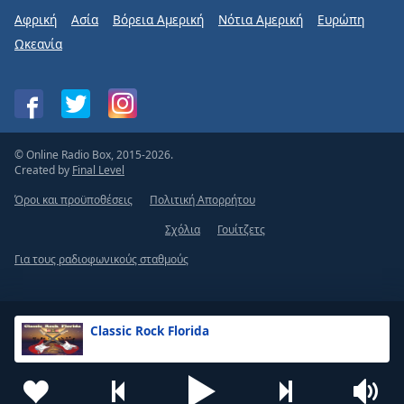
Αφρική
Ασία
Βόρεια Αμερική
Νότια Αμερική
Ευρώπη
Ωκεανία
© Online Radio Box, 2015-2026.
Created by
Final Level
Όροι και προϋποθέσεις
Πολιτική Απορρήτου
Σχόλια
Γουίτζετς
Για τους ραδιοφωνικούς σταθμούς
Classic Rock Florida