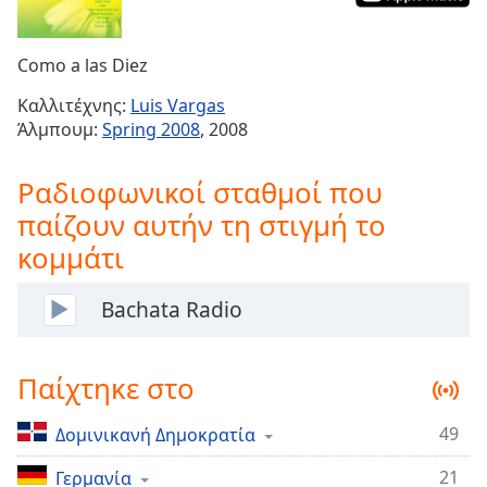
Remaining
Time
-
Como a las Diez
-:-
Καλλιτέχνης:
Luis Vargas
1x
Άλμπουμ:
Spring 2008
, 2008
Playback
Rate
Ραδιοφωνικοί σταθμοί που
Chapters
παίζουν αυτήν τη στιγμή το
Chapters
κομμάτι
Descriptions
Bachata Radio
descriptions
off
,
selected
Παίχτηκε στο
Subtitles
49
Δομινικανή Δημοκρατία
subtitles
21
Γερμανία
settings
,