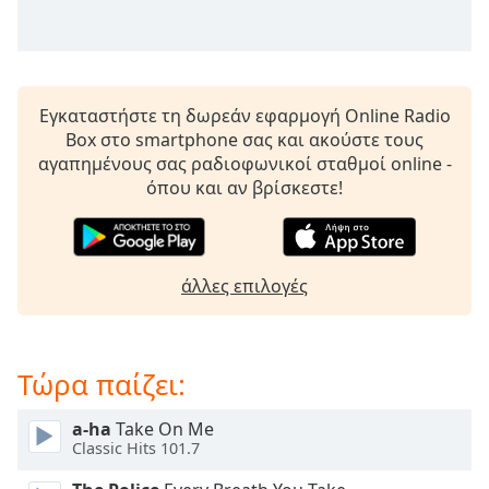
Beginning
of
dialog
window.
Escape
Εγκαταστήστε τη δωρεάν εφαρμογή Online Radio
will
Box στο smartphone σας και ακούστε τους
cancel
αγαπημένους σας ραδιοφωνικοί σταθμοί online -
and
όπου και αν βρίσκεστε!
close
the
window.
άλλες επιλογές
Text
Color
Τώρα παίζει:
Opacity
a-ha
Take On Me
Text
Classic Hits 101.7
Background