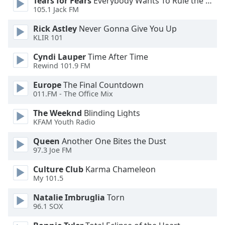
Tears for Fears
Everybody Wants To Rule the World
105.1 Jack FM
Font
Family
Rick Astley
Never Gonna Give You Up
KLIR 101
Cyndi Lauper
Time After Time
Reset
Rewind 101.9 FM
Done
Close
Europe
The Final Countdown
Modal
011.FM - The Office Mix
Dialog
End
The Weeknd
Blinding Lights
of
KFAM Youth Radio
dialog
window.
Queen
Another One Bites the Dust
97.3 Joe FM
Culture Club
Karma Chameleon
My 101.5
Natalie Imbruglia
Torn
96.1 SOX