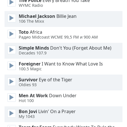
The Police
Every Breath You Take
Color
WYMC Radio
Michael Jackson
Billie Jean
Opacity
106 The Mixx
Toto
Africa
Caption
Радио Midcoast WCME 99,5 FM и 900 AM
Area
Background
Simple Minds
Don't You (Forget About Me)
Color
Decades 107.9
Foreigner
I Want to Know What Love Is
Opacity
100.5 Magic
Survivor
Eye of the Tiger
Font
Oldies 93
Size
Men At Work
Down Under
Hot 100
Text
Bon Jovi
Livin' On a Prayer
Edge
My 1043
Style