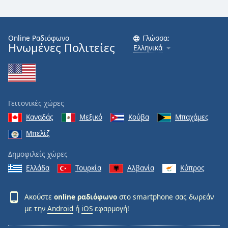
Online Ραδιόφωνο
Γλώσσα:
Ηνωμένες Πολιτείες
Ελληνικά
Γειτονικές χώρες
Καναδάς
Μεξικό
Κούβα
Μπαχάμες
Μπελίζ
Δημοφιλείς χώρες
Ελλάδα
Τουρκία
Αλβανία
Κύπρος
Ακούστε
online ραδιόφωνο
στο smartphone σας δωρεάν
με την
Android
ή
iOS
εφαρμογή!