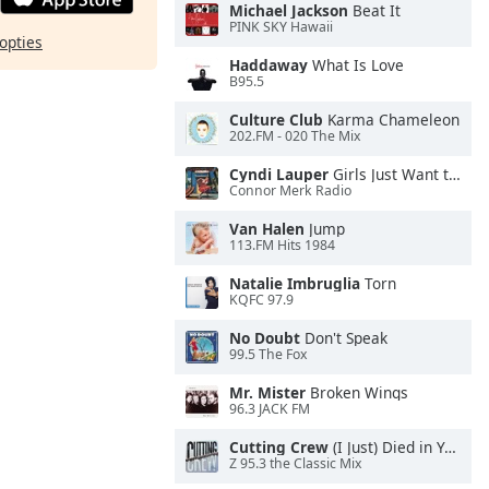
Michael Jackson
Beat It
PINK SKY Hawaii
opties
Haddaway
What Is Love
B95.5
Culture Club
Karma Chameleon
202.FM - 020 The Mix
Cyndi Lauper
Girls Just Want to Have Fun
Connor Merk Radio
Van Halen
Jump
113.FM Hits 1984
Natalie Imbruglia
Torn
KQFC 97.9
No Doubt
Don't Speak
99.5 The Fox
Mr. Mister
Broken Wings
96.3 JACK FM
Cutting Crew
(I Just) Died in Your Arms
Z 95.3 the Classic Mix