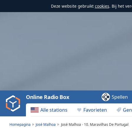
Deze website gebruikt
cookies
. Bij het v
Video
Player
is
loading.
Play
Video
Online Radio Box
Spellen
Play
Skip
Alle stations
Favorieten
Gen
Backward
Skip
Forward
Homepagina
José Malhoa
José Malhoa - 10. Maravilhas De Portugal
Mute