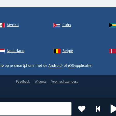
Mexico
Cuba
Nederland
België
dio
op je smartphone met de
Android-
of
iOS-
applicatie!
Feedback
Widgets
Voor radiozenders