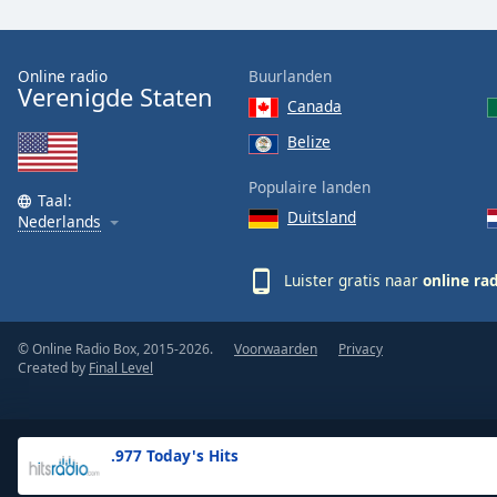
the
window.
Online radio
Buurlanden
Verenigde Staten
Text
Canada
Color
Belize
Opacity
Populaire landen
Taal:
Duitsland
Nederlands
Text
Background
Luister gratis naar
online ra
Color
© Online Radio Box, 2015-2026.
Voorwaarden
Privacy
Opacity
Created by
Final Level
Caption
Area
.977 Today's Hits
Background