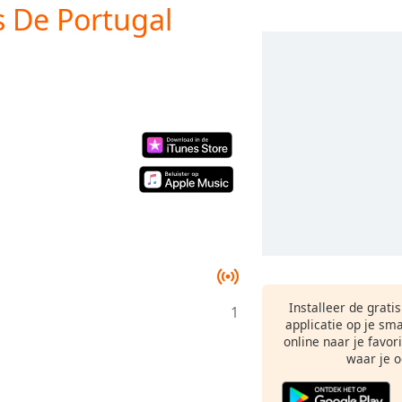
s De Portugal
Installeer de grati
1
applicatie op je sm
online naar je favor
waar je o