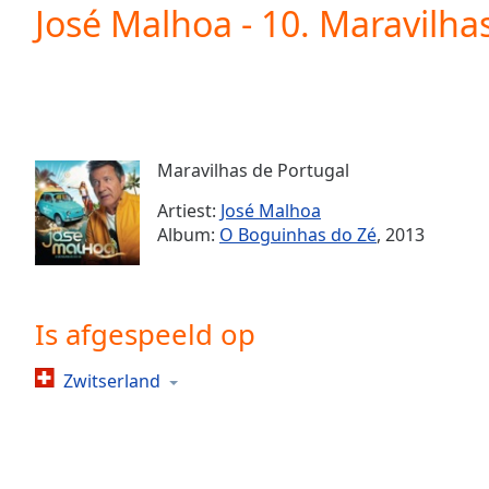
Current
José Malhoa - 10. Maravilha
Time
0:00
/
Duration
-:-
Loaded
:
0.00%
0:00
Maravilhas de Portugal
Stream
Type
LIVE
Artiest:
José Malhoa
Seek to
Album:
O Boguinhas do Zé
, 2013
live,
currently
behind
live
LIVE
Remaining
Is afgespeeld op
Time
-
-:-
Zwitserland
1x
Playback
Rate