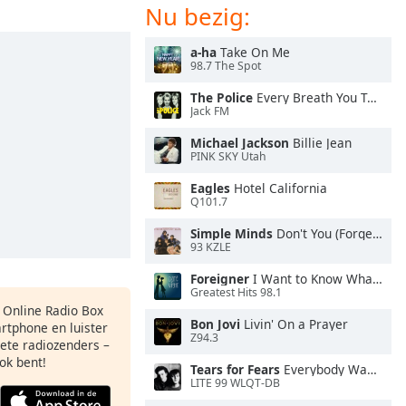
Nu bezig:
a-ha
Take On Me
98.7 The Spot
The Police
Every Breath You Take
Jack FM
Michael Jackson
Billie Jean
PINK SKY Utah
Eagles
Hotel California
Q101.7
Simple Minds
Don't You (Forget About Me)
93 KZLE
Foreigner
I Want to Know What Love Is
Greatest Hits 98.1
s Online Radio Box
Bon Jovi
Livin' On a Prayer
artphone en luister
Z94.3
iete radiozenders –
ok bent!
Tears for Fears
Everybody Wants To Rule the World
LITE 99 WLQT-DB