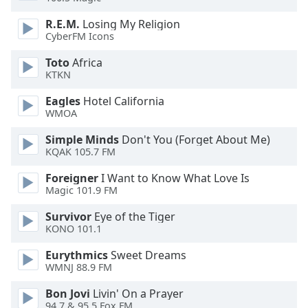
of
dialog
R.E.M.
Losing My Religion
window.
CyberFM Icons
Escape
Toto
Africa
will
KTKN
cancel
and
Eagles
Hotel California
close
WMOA
the
window.
Simple Minds
Don't You (Forget About Me)
KQAK 105.7 FM
Text
Foreigner
I Want to Know What Love Is
Color
Magic 101.9 FM
Survivor
Eye of the Tiger
Opacity
KONO 101.1
Eurythmics
Sweet Dreams
Text
WMNJ 88.9 FM
Background
Bon Jovi
Livin' On a Prayer
Color
94.7 & 95.5 Fox FM