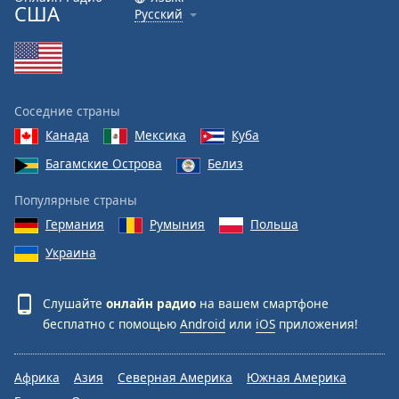
США
Русский
Соседние страны
Канада
Мексика
Куба
Багамские Острова
Белиз
Популярные страны
Германия
Румыния
Польша
Украина
Слушайте
онлайн радио
на вашем смартфоне
бесплатно с помощью
Android
или
iOS
приложения!
Африка
Азия
Северная Америка
Южная Америка