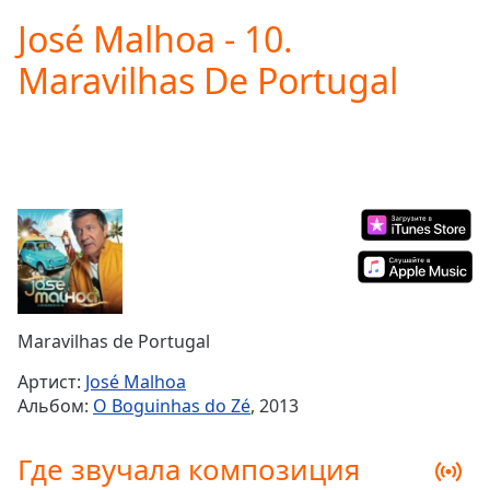
loading.
José Malhoa - 10.
Play
Video
Maravilhas De Portugal
Play
Skip
Backward
Skip
Forward
Mute
Current
Time
0:00
/
Duration
-:-
Loaded
:
0.00%
Maravilhas de Portugal
Stream
Type
LIVE
Артист:
José Malhoa
Seek to
Альбом:
O Boguinhas do Zé
, 2013
live,
currently
behind
Где звучала композиция
live
LIVE