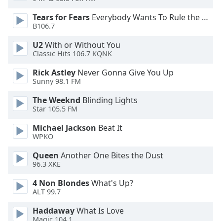
Tears for Fears
Everybody Wants To Rule the World
Opacity
B106.7
U2
With or Without You
Caption
Classic Hits 106.7 KQNK
Area
Background
Rick Astley
Never Gonna Give You Up
Color
Sunny 98.1 FM
The Weeknd
Blinding Lights
Star 105.5 FM
Opacity
Michael Jackson
Beat It
WPKO
Font
Size
Queen
Another One Bites the Dust
96.3 XKE
Text
4 Non Blondes
What's Up?
Edge
ALT 99.7
Style
Haddaway
What Is Love
Magic 104.1