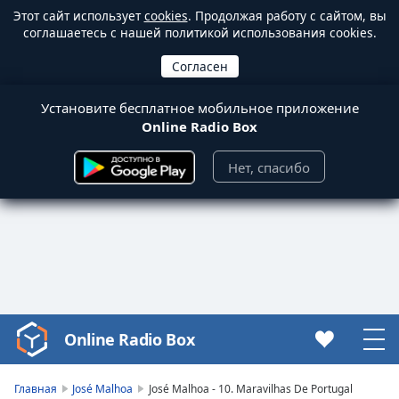
Этот сайт использует
cookies
. Продолжая работу с сайтом, вы
соглашаетесь с нашей политикой использования cookies.
Установите бесплатное мобильное приложение
Online Radio Box
Нет, спасибо
Online Radio Box
Video
Player
is
Главная
José Malhoa
José Malhoa - 10. Maravilhas De Portugal