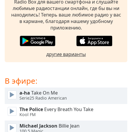
Radio Box для вашего смартфона и слушайте
subtitles
любимые радиостанции онлайн, где бы вы ни
settings
находились! Теперь ваше любимое радио у вас
dialog
в кармане, благодаря нашему удобному
subtitles
приложению.
off
,
selected
Audio
другие варианты
Track
Picture-
in-
Picture
В эфире:
Fullscreen
This
a-ha
Take On Me
is
Serie25 Radio American
a
modal
The Police
Every Breath You Take
window.
Kool FM
Michael Jackson
Billie Jean
Beginning
100.5 Magic