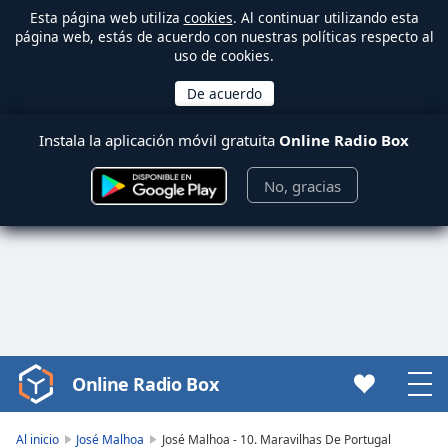
Esta página web utiliza
cookies
. Al continuar utilizando esta
página web, estás de acuerdo con nuestras políticas respecto al
uso de cookies.
Instala la aplicación móvil gratuita
Online Radio Box
No, gracias
Online Radio Box
Video
Player
is
Al inicio
José Malhoa
José Malhoa - 10. Maravilhas De Portugal