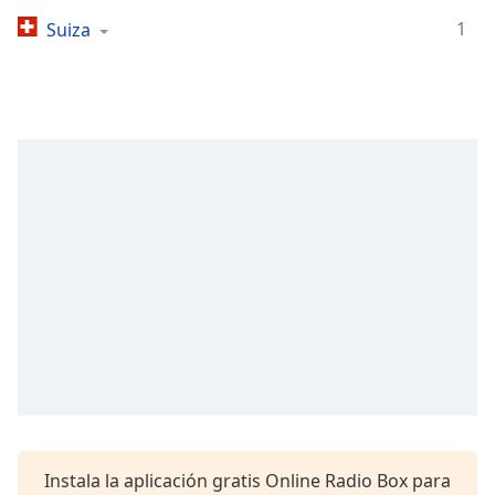
Remaining
Time
-
1
Suiza
-:-
1x
Playback
Rate
Chapters
Chapters
Descriptions
descriptions
off
,
selected
Subtitles
subtitles
settings
,
Instala la aplicación gratis Online Radio Box para