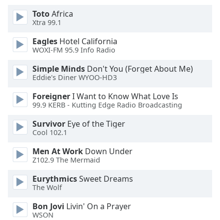
of
Toto
Africa
dialog
Xtra 99.1
window.
Escape
Eagles
Hotel California
will
WOXI-FM 95.9 Info Radio
cancel
and
Simple Minds
Don't You (Forget About Me)
Eddie's Diner WYOO-HD3
close
the
Foreigner
I Want to Know What Love Is
window.
99.9 KERB - Kutting Edge Radio Broadcasting
Text
Survivor
Eye of the Tiger
Cool 102.1
Color
Men At Work
Down Under
Z102.9 The Mermaid
Opacity
Eurythmics
Sweet Dreams
The Wolf
Text
Background
Bon Jovi
Livin' On a Prayer
Color
WSON