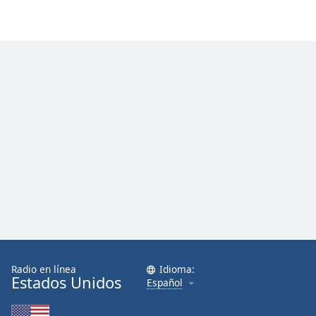
Font
Family
Reset
Done
Close
Modal
Dialog
End
of
dialog
window.
Radio en línea
Idioma:
Estados Unidos
Español