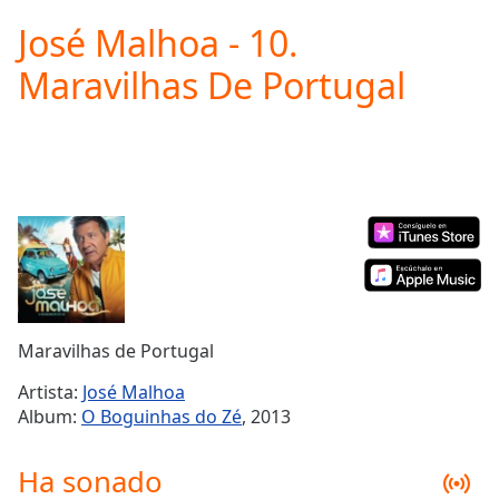
loading.
José Malhoa - 10.
Play
Video
Maravilhas De Portugal
Play
Skip
Backward
Skip
Forward
Mute
Current
Time
0:00
/
Duration
-:-
Loaded
:
0.00%
Maravilhas de Portugal
Stream
Type
LIVE
Artista:
José Malhoa
Seek to
Album:
O Boguinhas do Zé
, 2013
live,
currently
behind
Ha sonado
live
LIVE