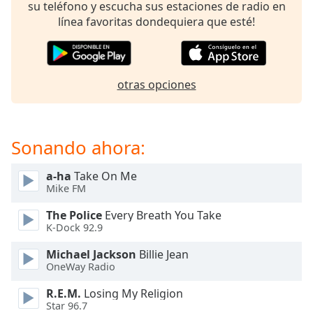
opens
su teléfono y escucha sus estaciones de radio en
subtitles
línea favoritas dondequiera que esté!
settings
dialog
subtitles
off
,
otras opciones
selected
Audio
Track
Sonando ahora:
Picture-
in-
a-ha
Take On Me
Picture
Mike FM
Fullscreen
This
The Police
Every Breath You Take
is
K-Dock 92.9
a
Michael Jackson
Billie Jean
modal
OneWay Radio
window.
R.E.M.
Losing My Religion
Beginning
Star 96.7