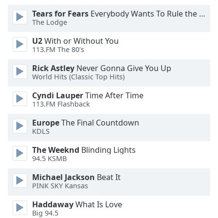
Tears for Fears
Everybody Wants To Rule the World
Opacity
The Lodge
U2
With or Without You
Caption
113.FM The 80's
Area
Rick Astley
Never Gonna Give You Up
Background
World Hits (Classic Top Hits)
Color
Cyndi Lauper
Time After Time
113.FM Flashback
Opacity
Europe
The Final Countdown
KDLS
Font
Size
The Weeknd
Blinding Lights
94.5 KSMB
Text
Michael Jackson
Beat It
PINK SKY Kansas
Edge
Style
Haddaway
What Is Love
Big 94.5