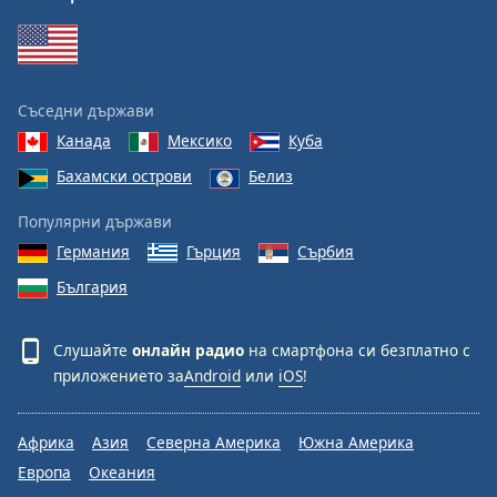
Съседни държави
Канада
Мексико
Куба
Бахамски острови
Белиз
Популярни държави
Германия
Гърция
Сърбия
България
Слушайте
онлайн радио
на смартфона си безплатно с
приложението за
Android
или
iOS
!
Африка
Азия
Северна Америка
Южна Америка
Европа
Океания