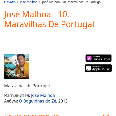
is
Начало
José Malhoa
José Malhoa - 10. Maravilhas De Portugal
loading.
José Malhoa - 10.
Play
Video
Maravilhas De Portugal
Play
Skip
Backward
Skip
Forward
Mute
Current
Time
0:00
/
Duration
-:-
Loaded
:
0.00%
Maravilhas de Portugal
Stream
Type
LIVE
Изпълнител:
José Malhoa
Seek to
Албум:
O Boguinhas do Zé
, 2013
live,
currently
behind
live
LIVE