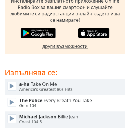
Инсталирайте безплатното приложение Online
opens
Radio Box за вашия смартфон и слушайте
subtitles
любимите си радиостанции онлайн където и да
settings
се намирате!
dialog
subtitles
off
,
selected
други възможности
Audio
Track
Изпълнява се:
Picture-
in-
Picture
a-ha
Take On Me
Fullscreen
America's Greatest 80s Hits
This
is
The Police
Every Breath You Take
a
Gem 104
modal
Michael Jackson
Billie Jean
window.
Coast 104.5