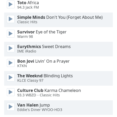
Beginning
Toto
Africa
of
94.3 Jack FM
dialog
Simple Minds
Don't You (Forget About Me)
window.
Classic Hits
Escape
will
Survivor
Eye of the Tiger
cancel
Warm 98
and
close
Eurythmics
Sweet Dreams
IME iRadio
the
window.
Bon Jovi
Livin' On a Prayer
KTKN
Text
Color
The Weeknd
Blinding Lights
KLCE Classy 97
Culture Club
Karma Chameleon
Opacity
93.3 WBZD - Classic Hits
Van Halen
Jump
Text
Eddie's Diner WYOO-HD3
Background