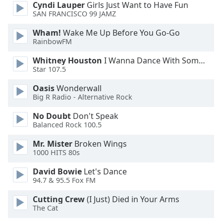
Color
Cyndi Lauper
Girls Just Want to Have Fun
SAN FRANCISCO 99 JAMZ
Opacity
Wham!
Wake Me Up Before You Go-Go
RainbowFM
Caption
Whitney Houston
I Wanna Dance With Somebody
Area
Star 107.5
Background
Oasis
Wonderwall
Color
Big R Radio - Alternative Rock
No Doubt
Don't Speak
Opacity
Balanced Rock 100.5
Mr. Mister
Broken Wings
Font
1000 HITS 80s
Size
David Bowie
Let's Dance
94.7 & 95.5 Fox FM
Text
Edge
Cutting Crew
(I Just) Died in Your Arms
The Cat
Style