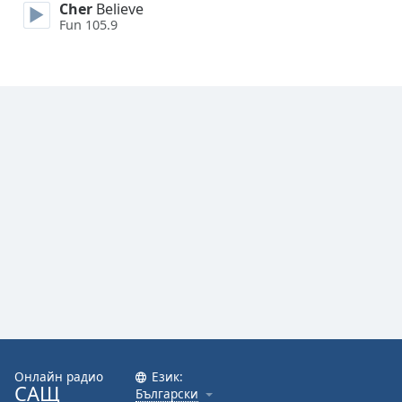
Cher
Believe
Fun 105.9
Font
Family
Reset
Done
Close
Modal
Dialog
End
of
dialog
window.
Онлайн радио
Език:
САЩ
Български