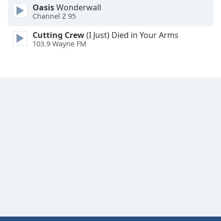
Font
Oasis
Wonderwall
Channel Z 95
Family
Cutting Crew
(I Just) Died in Your Arms
103.9 Wayne FM
Reset
Done
Close
Modal
Dialog
End
of
dialog
window.