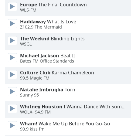
Europe
The Final Countdown
WLS-FM
Opacity
Haddaway
What Is Love
Z102.9 The Mermaid
Caption
Area
The Weeknd
Blinding Lights
Background
WSGL
Color
Michael Jackson
Beat It
Bates FM Office Standards
Opacity
Culture Club
Karma Chameleon
99.5 Magic FM
Font
Natalie Imbruglia
Torn
Size
Sunny 95
Whitney Houston
I Wanna Dance With Somebody
Text
WOLX- 94.9 FM
Edge
Style
Wham!
Wake Me Up Before You Go-Go
90.9 kiss fm