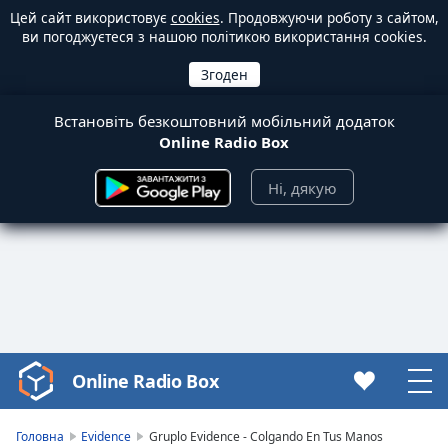
Цей сайт використовує
cookies
. Продовжуючи роботу з сайтом,
ви погоджуєтеся з нашою політикою використання cookies.
Встановіть безкоштовний мобільний додаток
Online Radio Box
Ні, дякую
Online Radio Box
Video
Player
is
Головна
Evidence
Gruplo Evidence - Colgando En Tus Manos