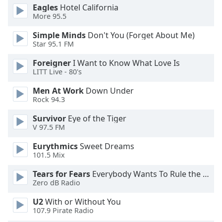
of
Eagles
Hotel California
dialog
More 95.5
window.
Escape
Simple Minds
Don't You (Forget About Me)
Star 95.1 FM
will
cancel
Foreigner
I Want to Know What Love Is
and
LITT Live - 80's
close
the
Men At Work
Down Under
Rock 94.3
window.
Survivor
Eye of the Tiger
Text
V 97.5 FM
Color
Eurythmics
Sweet Dreams
101.5 Mix
Opacity
Tears for Fears
Everybody Wants To Rule the World
Zero dB Radio
Text
U2
With or Without You
Background
107.9 Pirate Radio
Color