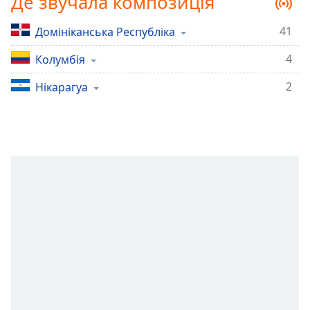
Де звучала композиція
Remaining
Time
-
-:-
41
Домініканська Республіка
4
Колумбія
1x
Playback
2
Нікарагуа
Rate
Chapters
Chapters
Descriptions
descriptions
off
,
selected
Subtitles
subtitles
settings
,
opens