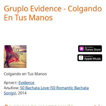
loading.
Gruplo Evidence - Colgando
Play
Video
En Tus Manos
Play
Skip
Backward
Skip
Forward
Mute
Current
Time
0:00
/
Duration
-:-
Loaded
:
0.00%
Colgando en Tus Manos
Stream
Type
LIVE
Артист:
Evidence
Seek to
Альбом:
50 Bachata Love (50 Romantic Bachata
live,
Songs)
, 2014
currently
behind
live
LIVE