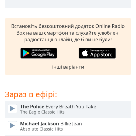
subtitles
settings
dialog
subtitles
Встановіть безкоштовний додаток Online Radio
off
,
Box на ваш смартфон та слухайте улюблені
selected
радіостанції онлайн, де б ви не були!
Audio
Track
інші варіанти
Picture-
in-
Picture
Fullscreen
This
Зараз в ефірі:
is
a
The Police
Every Breath You Take
modal
The Eagle Classic Hits
window.
Michael Jackson
Billie Jean
Absolute Classic Hits
Beginning