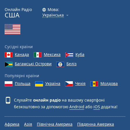
Онлайн Радіо
Мова:
США
Українська
Сусідні країни
Канада
Мексика
Куба
Багамські Острови
Беліз
Популярні країни
Польща
Україна
Чехія
Молдова
Слухайте
онлайн радіо
на вашому смартфоні
безкоштовно за допомогою
Android
або
iOS
додатка!
Африка
Азія
Північна Америка
Південна Америка