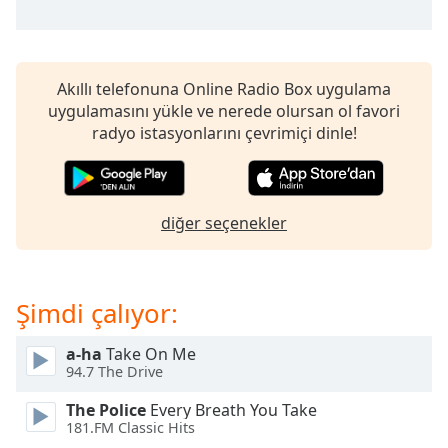
opens
subtitles
settings
dialog
subtitles
Akıllı telefonuna Online Radio Box uygulama
off
,
uygulamasını yükle ve nerede olursan ol favori
selected
radyo istasyonlarını çevrimiçi dinle!
Audio
Track
diğer seçenekler
Picture-
in-
Picture
Fullscreen
This
Şimdi çalıyor:
is
a
a-ha
Take On Me
modal
94.7 The Drive
window.
The Police
Every Breath You Take
181.FM Classic Hits
Beginning