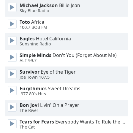
of
Michael Jackson
Billie Jean
dialog
Sky Blue Radio
window.
Escape
Toto
Africa
100.7 BOB FM
will
cancel
Eagles
Hotel California
and
Sunshine Radio
close
the
Simple Minds
Don't You (Forget About Me)
ALT 99.7
window.
Survivor
Eye of the Tiger
Text
Joe Town 107.5
Color
Eurythmics
Sweet Dreams
.977 80's Hits
Opacity
Bon Jovi
Livin' On a Prayer
The River
Text
Tears for Fears
Everybody Wants To Rule the World
Background
The Cat
Color