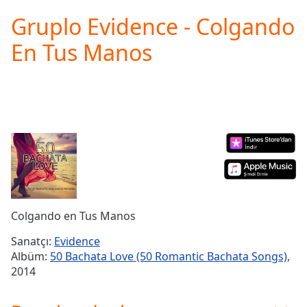
loading.
Gruplo Evidence - Colgando
Play
Video
En Tus Manos
Play
Skip
Backward
Skip
Forward
Mute
Current
Time
0:00
/
Duration
-:-
Loaded
:
0.00%
Colgando en Tus Manos
Stream
Type
LIVE
Sanatçı:
Evidence
Seek to
Albüm:
50 Bachata Love (50 Romantic Bachata Songs)
,
live,
2014
currently
behind
live
LIVE