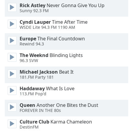
Rick Astley
Never Gonna Give You Up
Sunny 92.3 FM
Opacity
Cyndi Lauper
Time After Time
WSDE Lite 94.3 FM 1190 AM
Caption
Area
Europe
The Final Countdown
Background
Rewind 94.3
Color
The Weeknd
Blinding Lights
96.3 SVW
Opacity
Michael Jackson
Beat It
181.FM Party 181
Font
Haddaway
What Is Love
Size
113.FM Pop'd
Queen
Another One Bites the Dust
Text
FOREVER IN THE 80s
Edge
Style
Culture Club
Karma Chameleon
DestinFM