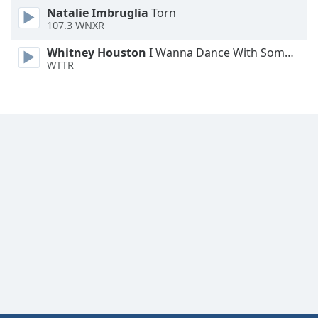
Font
Natalie Imbruglia
Torn
107.3 WNXR
Family
Whitney Houston
I Wanna Dance With Somebody
WTTR
Reset
Done
Close
Modal
Dialog
End
of
dialog
window.