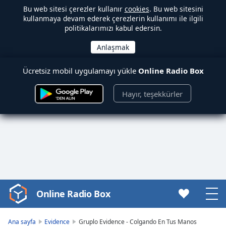
Bu web sitesi çerezler kullanır
cookies
. Bu web sitesini
kullanmaya devam ederek çerezlerin kullanımı ile ilgili
politikalarımızı kabul edersin.
Ücretsiz mobil uygulamayı yükle
Online Radio Box
Hayır, teşekkürler
Online Radio Box
Video
Player
is
Ana sayfa
Evidence
Gruplo Evidence - Colgando En Tus Manos