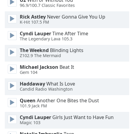
U2
With or Without You
Color
96.9/100.7 Classic Favorites
Rick Astley
Never Gonna Give You Up
Opacity
K-Hit 107.5 FM
Cyndi Lauper
Time After Time
Caption
The Legendary Lava 105.3
Area
Background
The Weeknd
Blinding Lights
Color
Z102.9 The Mermaid
Michael Jackson
Beat It
Opacity
Gem 104
Haddaway
What Is Love
Candid Radio Washington
Font
Size
Queen
Another One Bites the Dust
101.9 Jack FM
Text
Cyndi Lauper
Girls Just Want to Have Fun
Edge
Magic 103
Style