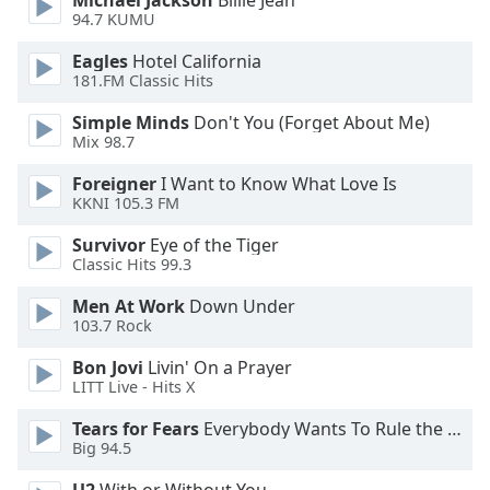
Michael Jackson
Billie Jean
Beginning
94.7 KUMU
of
dialog
Eagles
Hotel California
window.
181.FM Classic Hits
Escape
will
Simple Minds
Don't You (Forget About Me)
Mix 98.7
cancel
and
Foreigner
I Want to Know What Love Is
close
KKNI 105.3 FM
the
window.
Survivor
Eye of the Tiger
Classic Hits 99.3
Text
Men At Work
Down Under
Color
103.7 Rock
Bon Jovi
Livin' On a Prayer
Opacity
LITT Live - Hits X
Tears for Fears
Everybody Wants To Rule the World
Text
Big 94.5
Background