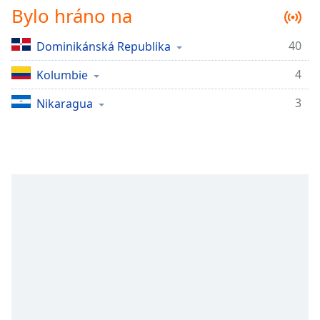
Bylo hráno na
Remaining
Time
-
-:-
40
Dominikánská Republika
4
Kolumbie
1x
Playback
3
Nikaragua
Rate
Chapters
Chapters
Descriptions
descriptions
off
,
selected
Subtitles
subtitles
settings
,