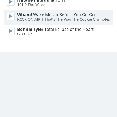
Natalie Imbruglia
Torn
101.9 The Wave
Font
Family
Wham!
Wake Me Up Before You Go-Go
KCCR ON AIR | That’s The Way The Cookie Crumbles
Bonnie Tyler
Total Eclipse of the Heart
Reset
GTO 107
Done
Close
Modal
Dialog
End
of
dialog
window.