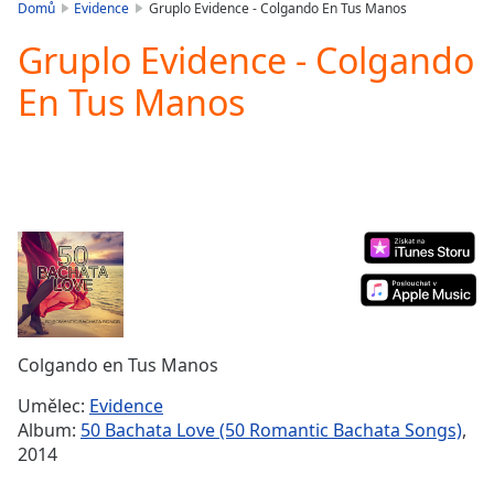
is
Domů
Evidence
Gruplo Evidence - Colgando En Tus Manos
loading.
Gruplo Evidence - Colgando
Play
Video
En Tus Manos
Play
Skip
Backward
Skip
Forward
Mute
Current
Time
0:00
/
Duration
-:-
Loaded
:
0.00%
Colgando en Tus Manos
Stream
Type
LIVE
Umělec:
Evidence
Seek to
Album:
50 Bachata Love (50 Romantic Bachata Songs)
,
live,
2014
currently
behind
live
LIVE