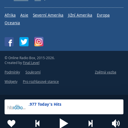
Afrika
Asie
Severní Amerika
Jižní Amerika
Evropa
Oceania
© Online Radio Box, 2015-2026.
Created by
Final Level
Podmínky
Soukromí
Zpětná vazba
Widgety
Pro rozhlasové stanice
.977 Today's Hits