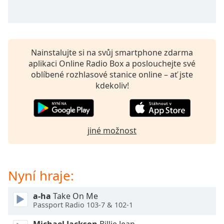
opens
subtitles
settings
dialog
subtitles
Nainstalujte si na svůj smartphone zdarma
off
,
aplikaci Online Radio Box a poslouchejte své
selected
oblíbené rozhlasové stanice online – ať jste
kdekoliv!
Audio
Track
Picture-
in-
jiné možnost
Picture
Fullscreen
This
is
Nyní hraje:
a
modal
a-ha
Take On Me
window.
Passport Radio 103-7 & 102-1