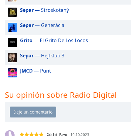
of
dialog
Separ
— Stroskotaný
window.
Escape
Separ
— Generácia
will
cancel
Grito
— El Grito De Los Locos
and
close
Separ
— Hejtklub 3
the
window.
JMCD
— Punt
Text
Color
Su opinión sobre Radio Digital
Opacity
Text
Background
Color
Xóchitl Rayo
10.10.2023