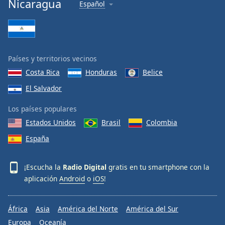
Nicaragua
Español
Países y territorios vecinos
Costa Rica
Honduras
Belice
El Salvador
Los países populares
Estados Unidos
Brasil
Colombia
España
¡Escucha la
Radio Digital
gratis en tu smartphone con la
aplicación
Android
o
iOS
!
África
Asia
América del Norte
América del Sur
Europa
Oceanía