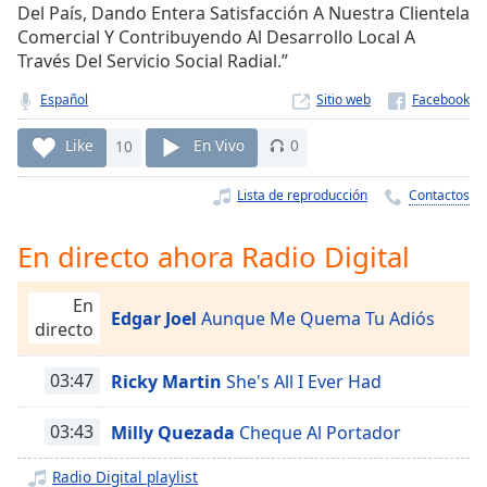
Remaining
Del País, Dando Entera Satisfacción A Nuestra Clientela
Time
-
Comercial Y Contribuyendo Al Desarrollo Local A
-:-
Través Del Servicio Social Radial.”
1x
Español
Sitio web
Playback
Rate
Like
10
En Vivo
0
Chapters
Lista de reproducción
Contactos
Chapters
En directo ahora Radio Digital
Descriptions
En
descriptions
Edgar Joel
Aunque Me Quema Tu Adiós
directo
off
,
selected
03:47
Ricky Martin
She's All I Ever Had
Subtitles
03:43
Milly Quezada
Cheque Al Portador
subtitles
settings
,
Radio Digital playlist