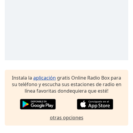
Font
Family
Reset
Done
Close
Modal
Dialog
End
of
dialog
Instala la
aplicación
gratis Online Radio Box para
window.
su teléfono y escucha sus estaciones de radio en
línea favoritas dondequiera que esté!
otras opciones