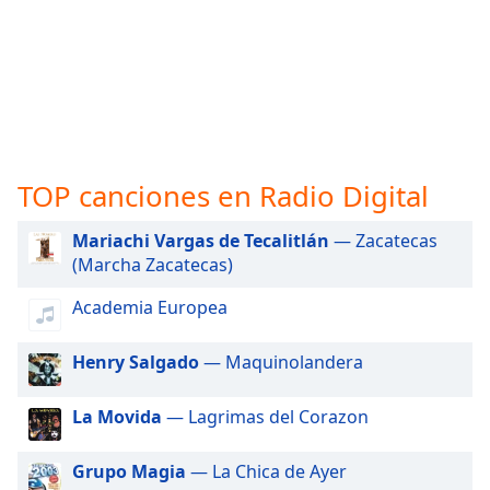
opens
subtitles
settings
dialog
subtitles
off
,
selected
TOP canciones en Radio Digital
Audio
Track
Mariachi Vargas de Tecalitlán
— Zacatecas
Picture-
(Marcha Zacatecas)
in-
Picture
Academia Europea
Fullscreen
This
is
Henry Salgado
— Maquinolandera
a
modal
La Movida
— Lagrimas del Corazon
window.
Grupo Magia
— La Chica de Ayer
Beginning