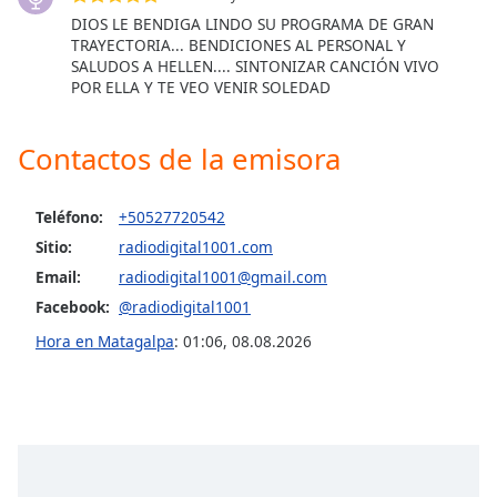
DIOS LE BENDIGA LINDO SU PROGRAMA DE GRAN
TRAYECTORIA... BENDICIONES AL PERSONAL Y
Opacity
SALUDOS A HELLEN.... SINTONIZAR CANCIÓN VIVO
POR ELLA Y TE VEO VENIR SOLEDAD
Caption
Area
Contactos de la emisora
Background
Color
Teléfono:
+50527720542
Sitio:
radiodigital1001.com
Opacity
Email:
radiodigital1001@gmail.com
Facebook:
@radiodigital1001
Font
Size
Hora en Matagalpa
:
01:06
,
08.08.2026
Text
Edge
Style