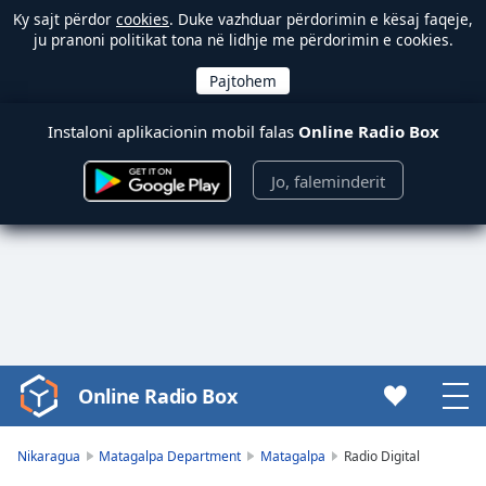
Ky sajt përdor
cookies
. Duke vazhduar përdorimin e kësaj faqeje,
ju pranoni politikat tona në lidhje me përdorimin e cookies.
Instaloni aplikacionin mobil falas
Online Radio Box
Jo, faleminderit
Online Radio Box
Video
Player
is
Nikaragua
Matagalpa Department
Matagalpa
Radio Digital
loading.