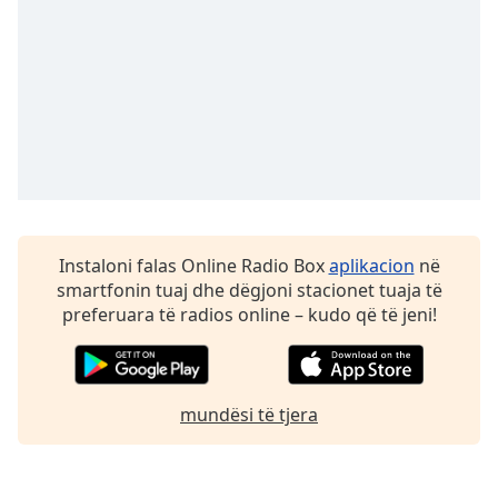
Family
Reset
Done
Close
Modal
Dialog
End
of
dialog
Instaloni falas Online Radio Box
aplikacion
në
window.
smartfonin tuaj dhe dëgjoni stacionet tuaja të
preferuara të radios online – kudo që të jeni!
mundësi të tjera