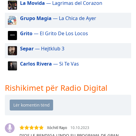
La Movida
— Lagrimas del Corazon
dialog
window.
Escape
Grupo Magia
— La Chica de Ayer
will
cancel
Grito
— El Grito De Los Locos
and
close
Separ
— Hejtklub 3
the
window.
Carlos Rivera
— Si Te Vas
Text
Color
Rishikimet për Radio Digital
Opacity
Text
Background
Color
Xóchitl Rayo
10.10.2023
DIOS LE BENDIGA LINDO SU PROGRAMA DE GRAN