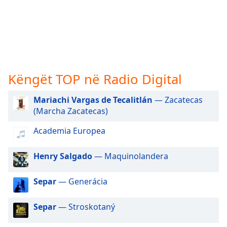
subtitles
settings
dialog
subtitles
off
,
selected
Këngët TOP në Radio Digital
Audio
Track
Mariachi Vargas de Tecalitlán
— Zacatecas
Picture-
(Marcha Zacatecas)
in-
Picture
Academia Europea
Fullscreen
This
is
Henry Salgado
— Maquinolandera
a
modal
Separ
— Generácia
window.
Separ
— Stroskotaný
Beginning
of