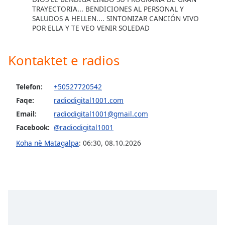
TRAYECTORIA... BENDICIONES AL PERSONAL Y
Opacity
SALUDOS A HELLEN.... SINTONIZAR CANCIÓN VIVO
POR ELLA Y TE VEO VENIR SOLEDAD
Caption
Area
Kontaktet e radios
Background
Color
Telefon:
+50527720542
Faqe:
radiodigital1001.com
Opacity
Email:
radiodigital1001@gmail.com
Facebook:
@radiodigital1001
Font
Koha në Matagalpa
:
06:30
,
08.10.2026
Size
Text
Edge
Style
Font