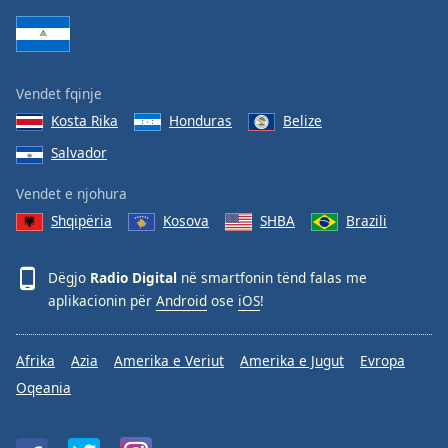
Vendet fqinje
Kosta Rika
Honduras
Belize
Salvador
Vendet e njohura
Shqipëria
Kosova
SHBA
Brazili
Dëgjo
Radio Digital
në smartfonin tënd falas me
aplikacionin për
Android
ose
iOS
!
Afrika
Azia
Amerika e Veriut
Amerika e Jugut
Evropa
Oqeania