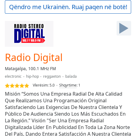
Play
Qëndro me Ukrainën. Ruaj paqen në botë!
Video
Play
Skip
Backward
Skip
Forward
Mute
Current
Radio Digital
Time
0:00
/
Matagalpa, 100.1 MHz FM
Duration
-:-
electronic
hip-hop
reggaeton
balada
Loaded
:
0.00%
Vlerësim:
5.0
Shqyrtime
:
1
Stream
Misión “Somos Una Empresa Radial De Alta Calidad
Type
LIVE
Que Realizamos Una Programación Original
Satisfaciendo Las Exigencias De Nuestra Clientela Y
Seek to
live,
Público De Audiencia Siendo Los Más Escuchados En
currently
La Región.” Visión "Ser Una Empresa Radial
behind
live
LIVE
Digitalizada Líder En Publicidad En Toda La Zona Norte
Remaining
Del País, Dando Entera Satisfacción A Nuestra Clientela