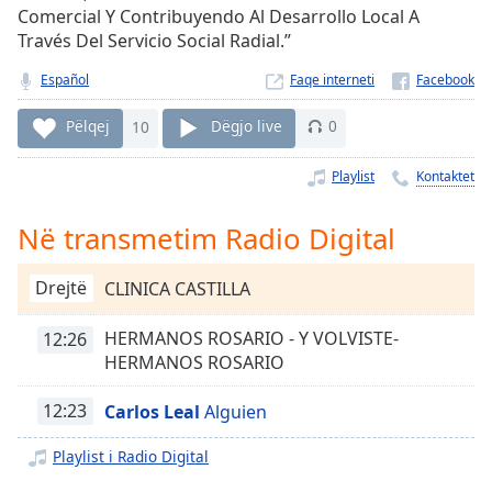
Time
-
Comercial Y Contribuyendo Al Desarrollo Local A
-:-
Través Del Servicio Social Radial.”
1x
Español
Faqe interneti
Playback
Rate
Pëlqej
10
Dëgjo live
0
Chapters
Playlist
Kontaktet
Chapters
Në transmetim Radio Digital
Descriptions
Drejtë
CLINICA CASTILLA
descriptions
off
,
HERMANOS ROSARIO - Y VOLVISTE-
selected
12:26
HERMANOS ROSARIO
Subtitles
12:23
Carlos Leal
Alguien
subtitles
settings
,
Playlist i Radio Digital
opens