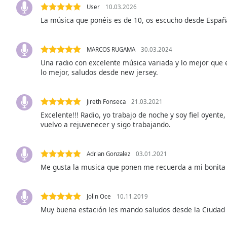
User
10.03.2026
the
La música que ponéis es de 10, os escucho desde España
window.
Text
MARCOS RUGAMA
30.03.2024
Color
Una radio con excelente música variada y lo mejor que e
lo mejor, saludos desde new jersey.
Opacity
Jireth Fonseca
21.03.2021
Text
Excelente!!! Radio, yo trabajo de noche y soy fiel oyen
vuelvo a rejuvenecer y sigo trabajando.
Background
Color
Adrian Gonzalez
03.01.2021
Opacity
Me gusta la musica que ponen me recuerda a mi bonita
Caption
Jolin Oce
10.11.2019
Area
Muy buena estación les mando saludos desde la Ciudad
Background