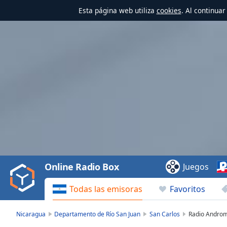
Esta página web utiliza
cookies
. Al continua
Video
Player
is
loading.
Play
Video
Online Radio Box
Juegos
Play
Skip
Todas las emisoras
Favoritos
Backward
Skip
Forward
Nicaragua
Departamento de Río San Juan
San Carlos
Radio Andro
Mute