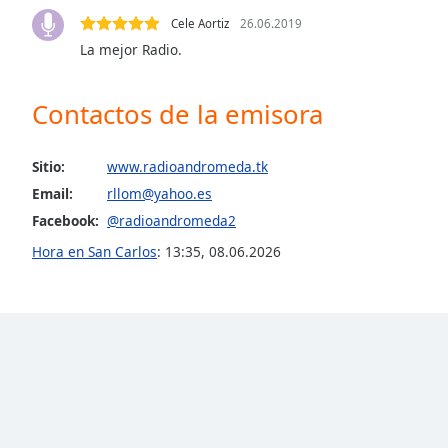
Color
Cele Aortiz
26.06.2019
La mejor Radio.
Opacity
Contactos de la emisora
Font
Size
Sitio:
www.radioandromeda.tk
Email:
rllom@yahoo.es
Text
Facebook:
@radioandromeda2
Edge
Style
Hora en San Carlos
:
13:35
,
08.06.2026
Font
Family
Reset
Done
Close
Modal