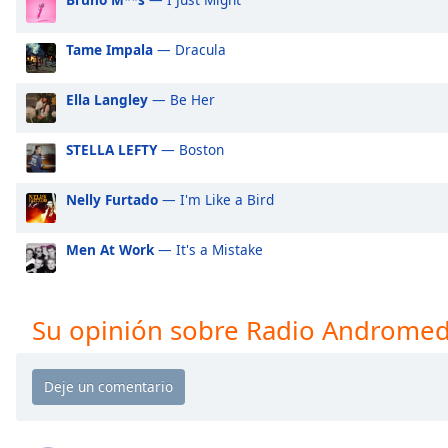
Audio
Track
Tame Impala
— Dracula
Picture-
in-
Picture
Ella Langley
— Be Her
Fullscreen
This
STELLA LEFTY
— Boston
is
a
Nelly Furtado
— I'm Like a Bird
modal
window.
Men At Work
— It's a Mistake
Beginning
of
dialog
Su opinión sobre Radio Androme
window.
Escape
will
cancel
and
close