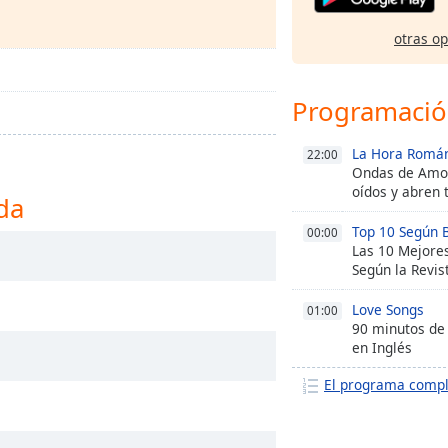
otras o
Programaci
La Hora Román
22:00
Ondas de Amor
oídos y abren 
da
Top 10 Según B
00:00
Las 10 Mejore
Según la Revis
Love Songs
01:00
90 minutos de
en Inglés
El programa comp