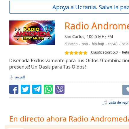
Current
Apoya a Ucrania. Salva la pa
Time
0:00
/
Duration
-:-
Radio Androm
Loaded
:
0.00%
San Carlos, 100.5 MHz FM
0:00
dubstep
pop
hip-hop
top40
bala
Stream
Type
LIVE
Clasificacion:
5.0
Reti
Seek to
Diseñada Exclusivamente para Tus Oídos!! Combinacion
live,
presente! Un Oasis para Tus Oidos!
currently
behind
live
LIVE
العربية
Remaining
Time
-
-:-
Lista de rep
1x
Playback
En directo ahora Radio Andromed
Rate