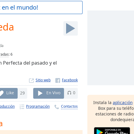
z en el mundo!
eda
da
radas
:
6
 Perfecta del pasado y el
Sitio web
Like
29
En Vivo
0
Instala la
aplicación
roducción
Programación
Contactos
Box para su teléf
estaciones de radio
dondequiera
a