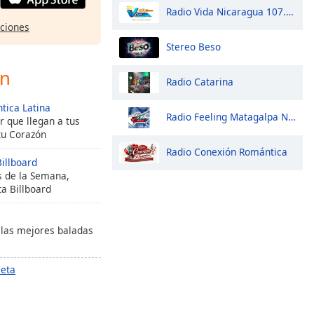
Radio Vida Nicaragua 107.3 fm
pciones
Stereo Beso
ón
Radio Catarina
tica Latina
Radio Feeling Matagalpa Nicaragua
 que llegan a tus
tu Corazón
Radio Conexión Romántica
illboard
s de la Semana,
ta Billboard
 las mejores baladas
leta