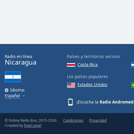
Dialog
End
of
dialog
window.
Radio en línea
Países y territorios vecinos
Nicaragua
Costa Rica
Los países populares
Estados Unidos
Idioma:
Español
¡Escucha la
Radio Andromed
© Online Radio Box, 2015-2026.
Condiciones
Privacidad
Created by
Final Level