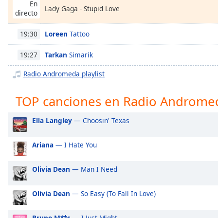
Chapters
En
Lady Gaga - Stupid Love
directo
Chapters
Loreen
Tattoo
19:30
Descriptions
Tarkan
Simarik
19:27
descriptions
off
,
Radio Andromeda playlist
selected
TOP canciones en Radio Androme
Subtitles
subtitles
Ella Langley
— Choosin' Texas
settings
,
opens
Ariana
— I Hate You
subtitles
settings
Olivia Dean
— Man I Need
dialog
subtitles
off
,
Olivia Dean
— So Easy (To Fall In Love)
selected
Bruno M**s
— I Just Might