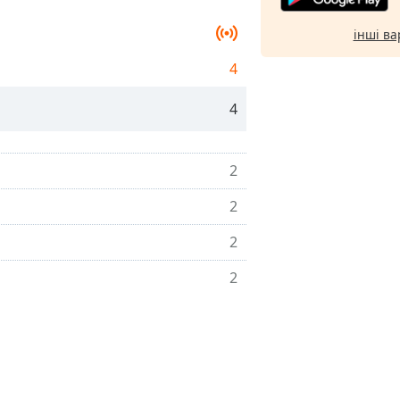
інші ва
4
4
2
2
2
2