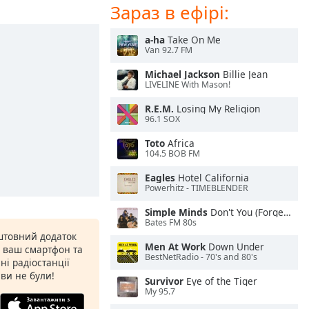
Зараз в ефірі:
a-ha
Take On Me
Van 92.7 FM
Michael Jackson
Billie Jean
LIVELINE With Mason!
R.E.M.
Losing My Religion
96.1 SOX
Toto
Africa
104.5 BOB FM
Eagles
Hotel California
Powerhitz - TIMEBLENDER
Simple Minds
Don't You (Forget About Me)
Bates FM 80s
штовний додаток
Men At Work
Down Under
а ваш смартфон та
BestNetRadio - 70's and 80's
ні радіостанції
 ви не були!
Survivor
Eye of the Tiger
My 95.7