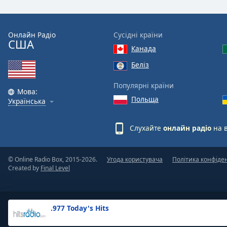
the
window.
Онлайн Радіо
Сусідні країни
США
Text
Канада
Color
Беліз
Opacity
Популярні країни
Мова:
Польща
Українська
Text
Background
Слухайте
онлайн радіо
на 
Color
© Online Radio Box, 2015-2026.
Угода користувача
Політика конфіде
Opacity
Created by
Final Level
Caption
Area
.977 Today's Hits
Background