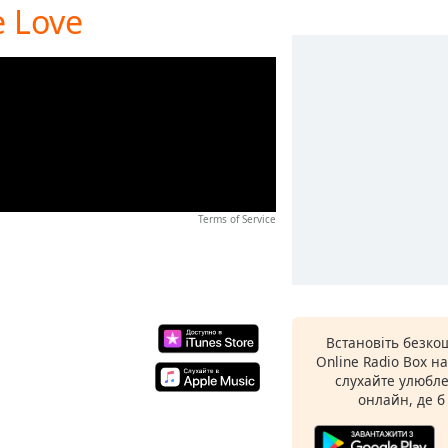
e Love
Terms of Service
Встановіть безко
Online Radio Box н
слухайте улюбле
онлайн, де б