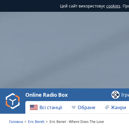
Цей сайт використовує
cookies
. Пр
Video
Player
is
loading.
Play
Video
Online Radio Box
Ігр
Play
Skip
Всі станціі
Обране
Жанри
Backward
Skip
Forward
Головна
Eric Benét
Eric Benet - Where Does The Love
Mute