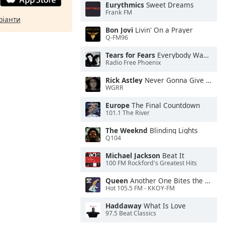
Eurythmics
Sweet Dreams
Frank FM
ріанти
Bon Jovi
Livin' On a Prayer
Q-FM96
Tears for Fears
Everybody Wants To Rule the World
Radio Free Phoenix
Rick Astley
Never Gonna Give You Up
WGRR
Europe
The Final Countdown
101.1 The River
The Weeknd
Blinding Lights
Q104
Michael Jackson
Beat It
100 FM Rockford's Greatest Hits
Queen
Another One Bites the Dust
Hot 105.5 FM - KKOY-FM
Haddaway
What Is Love
97.5 Beat Classics