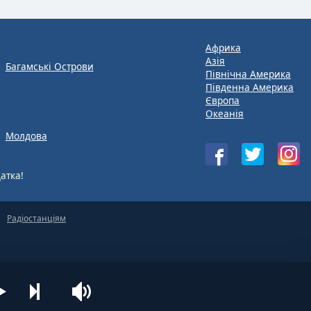
Африка
Азія
Багамські Острови
Північна Америка
Південна Америка
Європа
Океанія
Молдова
атка!
Радіостанціям