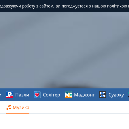
одовжуючи роботу з сайтом, ви погоджуєтеся з нашою політикою 
и
Пазли
Солітер
Маджонг
Судоку
Музика