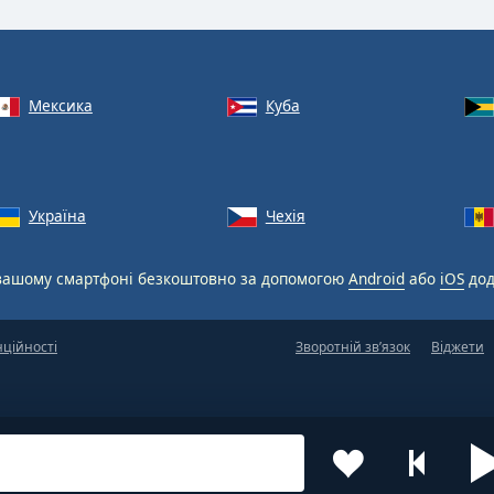
Мексика
Куба
Україна
Чехія
вашому смартфоні безкоштовно за допомогою
Android
або
iOS
дод
нційності
Зворотній зв’язок
Віджети