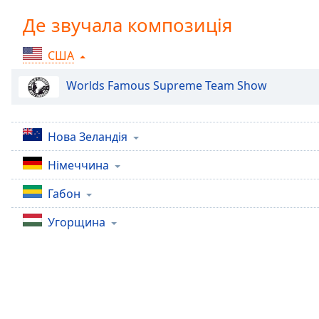
Chapters
Де звучала композиція
Chapters
США
Descriptions
descriptions
Worlds Famous Supreme Team Show
off
,
selected
Нова Зеландія
Subtitles
Німеччина
subtitles
settings
,
Габон
opens
subtitles
Угорщина
settings
dialog
subtitles
off
,
selected