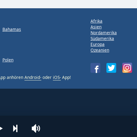
Afrika
Asien
Bahamas
Nordamerika
Südamerika
Europa
Ozeanien
Polen
-App anhören
Android-
oder
iOS-
App!