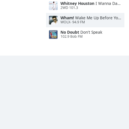
Whitney Houston
I Wanna Dance With Somebody
2WD 101.3
Wham!
Wake Me Up Before You Go-Go
WOLX- 94.9 FM
No Doubt
Don't Speak
102.9 Bob FM