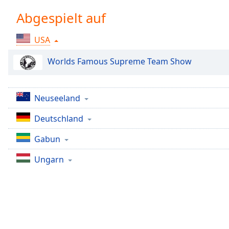
Chapters
Abgespielt auf
Chapters
USA
Descriptions
descriptions
Worlds Famous Supreme Team Show
off
,
selected
Neuseeland
Subtitles
Deutschland
subtitles
settings
,
Gabun
opens
subtitles
Ungarn
settings
dialog
subtitles
off
,
selected