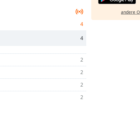
andere O
4
4
2
2
2
2