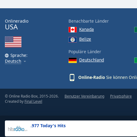
the
window.
Onlineradio
Benachbarte Länder
USA
Text
Kanada
Color
Belize
Opacity
Populäre Länder
Sprache:
Deutschland
Deutsch
Text
Background
Online-Radio
Sie können Onli
Color
© Online Radio Box, 2015-2026.
Benutzer Vereinbarung
Privatsphäre
Opacity
Created by
Final Level
Caption
Area
.977 Today's Hits
Background