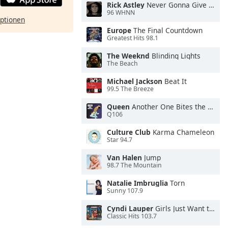
Rick Astley
Never Gonna Give You Up
96 WHNN
ptionen
Europe
The Final Countdown
Greatest Hits 98.1
The Weeknd
Blinding Lights
The Beach
Michael Jackson
Beat It
99.5 The Breeze
Queen
Another One Bites the Dust
Q106
Culture Club
Karma Chameleon
Star 94.7
Van Halen
Jump
98.7 The Mountain
Natalie Imbruglia
Torn
Sunny 107.9
Cyndi Lauper
Girls Just Want to Have Fun
Classic Hits 103.7