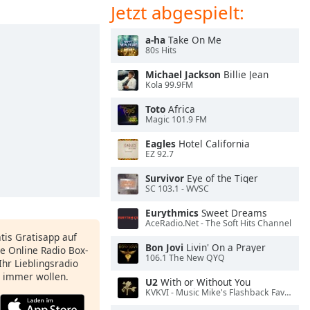
Jetzt abgespielt:
a-ha
Take On Me
80s Hits
Michael Jackson
Billie Jean
Kola 99.9FM
Toto
Africa
Magic 101.9 FM
Eagles
Hotel California
EZ 92.7
Survivor
Eye of the Tiger
SC 103.1 - WVSC
Eurythmics
Sweet Dreams
AceRadio.Net - The Soft Hits Channel
atis Gratisapp auf
Bon Jovi
Livin' On a Prayer
e Online Radio Box-
106.1 The New QYQ
Ihr Lieblingsradio
e immer wollen.
U2
With or Without You
KVKVI - Music Mike's Flashback Favorites