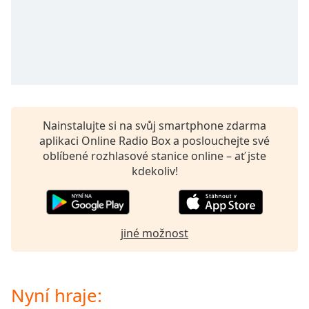
opens
subtitles
settings
dialog
subtitles
off
,
selected
Nainstalujte si na svůj smartphone zdarma
Audio
aplikaci Online Radio Box a poslouchejte své
Track
oblíbené rozhlasové stanice online – ať jste
Picture-
kdekoliv!
in-
Picture
Fullscreen
This
is
jiné možnost
a
modal
window.
Nyní hraje: