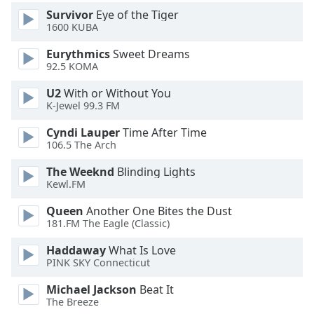
Color
Survivor
Eye of the Tiger
1600 KUBA
Opacity
Eurythmics
Sweet Dreams
92.5 KOMA
Caption
U2
With or Without You
Area
K-Jewel 99.3 FM
Background
Color
Cyndi Lauper
Time After Time
106.5 The Arch
Opacity
The Weeknd
Blinding Lights
Kewl.FM
Font
Queen
Another One Bites the Dust
181.FM The Eagle (Classic)
Size
Haddaway
What Is Love
PINK SKY Connecticut
Text
Edge
Michael Jackson
Beat It
Style
The Breeze