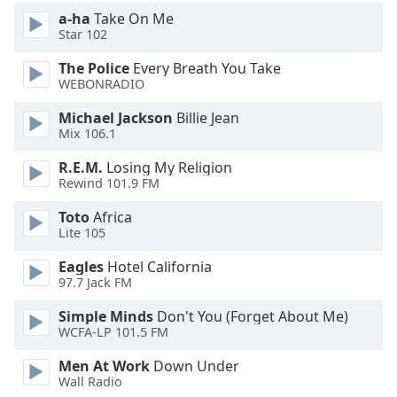
Beginning
a-ha
Take On Me
of
Star 102
dialog
window.
The Police
Every Breath You Take
Escape
WEBONRADIO
will
Michael Jackson
Billie Jean
cancel
Mix 106.1
and
close
R.E.M.
Losing My Religion
the
Rewind 101.9 FM
window.
Toto
Africa
Lite 105
Text
Color
Eagles
Hotel California
97.7 Jack FM
Opacity
Simple Minds
Don't You (Forget About Me)
WCFA-LP 101.5 FM
Text
Men At Work
Down Under
Background
Wall Radio