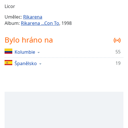
Remaining
Licor
Time
-
Umělec:
Rikarena
-:-
Album:
Rikarena ...Con To
, 1998
1x
Bylo hráno na
Playback
Rate
55
Kolumbie
Chapters
19
Chapters
Španělsko
Descriptions
descriptions
off
,
selected
Subtitles
subtitles
settings
,