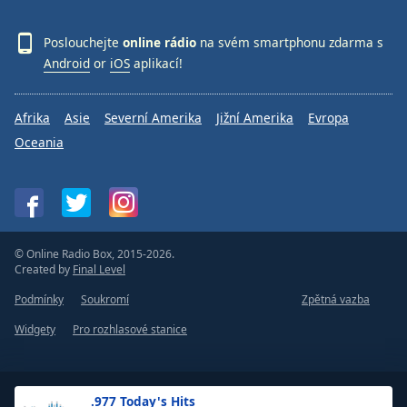
Poslouchejte
online rádio
na svém smartphonu zdarma s
Android
or
iOS
aplikací!
Afrika
Asie
Severní Amerika
Jižní Amerika
Evropa
Oceania
© Online Radio Box, 2015-2026.
Created by
Final Level
Podmínky
Soukromí
Zpětná vazba
Widgety
Pro rozhlasové stanice
.977 Today's Hits