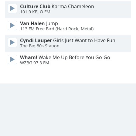
Culture Club
Karma Chameleon
Font
101.9 KELO FM
Family
Van Halen
Jump
113.FM Free Bird (Hard Rock, Metal)
Reset
Cyndi Lauper
Girls Just Want to Have Fun
Done
The Big 80s Station
Close
Modal
Wham!
Wake Me Up Before You Go-Go
Dialog
WZBG 97.3 FM
End
of
dialog
window.