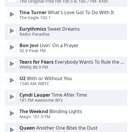
The Original Free FM 106.5 & 100.7 FM- KXXF
Opacity
Tina Turner
What's Love Got To Do With It
The Eagle 102.1
Caption
Eurythmics
Sweet Dreams
Area
Radio Paradise
Background
Color
Bon Jovi
Livin' On a Prayer
92.9 Peak FM
Opacity
Tears for Fears
Everybody Wants To Rule the World
WMNJ 88.9 FM
Font
U2
With or Without You
1540 AM WBTC
Size
Cyndi Lauper
Time After Time
181.FM Awesome 80's
Text
Edge
The Weeknd
Blinding Lights
Style
Magic 101.9 FM
Queen
Another One Bites the Dust
Font