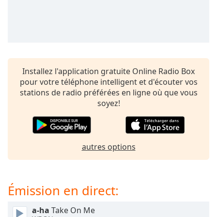
subtitles
settings
dialog
subtitles
off
,
selected
Installez l'application gratuite Online Radio Box
Audio
pour votre téléphone intelligent et d'écouter vos
Track
stations de radio préférées en ligne où que vous
Picture-
soyez!
in-
Picture
Fullscreen
This
is
autres options
a
modal
window.
Émission en direct:
Beginning
a-ha
Take On Me
of