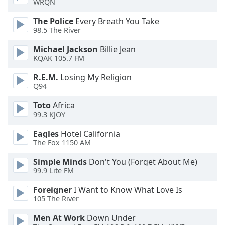
WRQN
dialog
window.
The Police
Every Breath You Take
Escape
98.5 The River
will
Michael Jackson
Billie Jean
cancel
KQAK 105.7 FM
and
close
R.E.M.
Losing My Religion
the
Q94
window.
Toto
Africa
99.3 KJOY
Text
Color
Eagles
Hotel California
The Fox 1150 AM
Opacity
Simple Minds
Don't You (Forget About Me)
99.9 Lite FM
Text
Foreigner
I Want to Know What Love Is
Background
105 The River
Color
Men At Work
Down Under