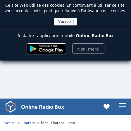
Ce site Web utilise des
cookies
. En continuant à utiliser ce site,
vous acceptez notre politique relative à l’utilisation des cookies.
Installez l'application mobile
Online Radio Box
Non, merci
Online Radio Box
Video
Player
is
Accueil
Rikarena
licor - rikarena - letra
loading.