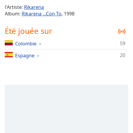
Time
-
l'Artiste:
Rikarena
-:-
Album:
Rikarena ...Con To
, 1998
1x
Été jouée sur
Playback
Rate
59
Colombie
Chapters
20
Chapters
Espagne
Descriptions
descriptions
off
,
selected
Subtitles
subtitles
settings
,
opens