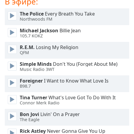
В эфире:
of
dialog
The Police
Every Breath You Take
window.
Northwoods FM
Escape
will
Michael Jackson
Billie Jean
cancel
105.7 KOKZ
and
R.E.M.
Losing My Religion
close
QFM
the
window.
Simple Minds
Don't You (Forget About Me)
Music Radio 3WT
Text
Foreigner
I Want to Know What Love Is
Color
B98.7
Tina Turner
What's Love Got To Do With It
Opacity
Connor Merk Radio
Bon Jovi
Livin' On a Prayer
Text
The Eagle
Background
Color
Rick Astley
Never Gonna Give You Up