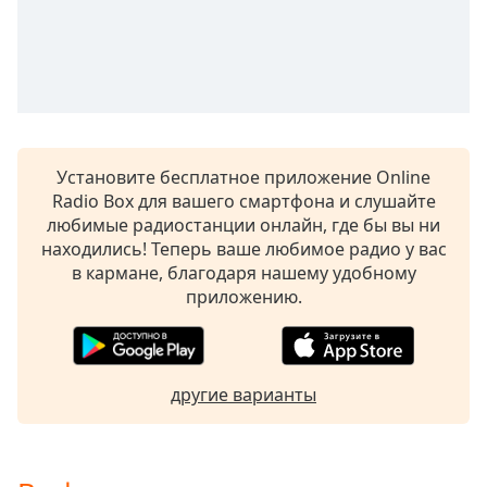
subtitles
settings
dialog
subtitles
off
,
selected
Установите бесплатное приложение Online
Audio
Radio Box для вашего смартфона и слушайте
Track
любимые радиостанции онлайн, где бы вы ни
Picture-
находились! Теперь ваше любимое радио у вас
in-
в кармане, благодаря нашему удобному
Picture
приложению.
Fullscreen
This
is
a
modal
другие варианты
window.
Beginning