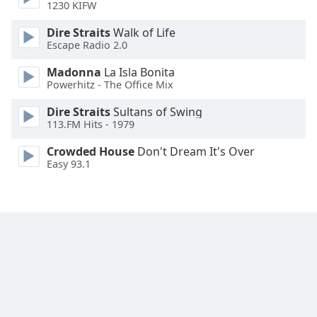
1230 KIFW
Font
Family
Dire Straits
Walk of Life
Escape Radio 2.0
Reset
Madonna
La Isla Bonita
Powerhitz - The Office Mix
Done
Close
Dire Straits
Sultans of Swing
Modal
Dialog
113.FM Hits - 1979
End
Crowded House
Don't Dream It's Over
of
Easy 93.1
dialog
window.