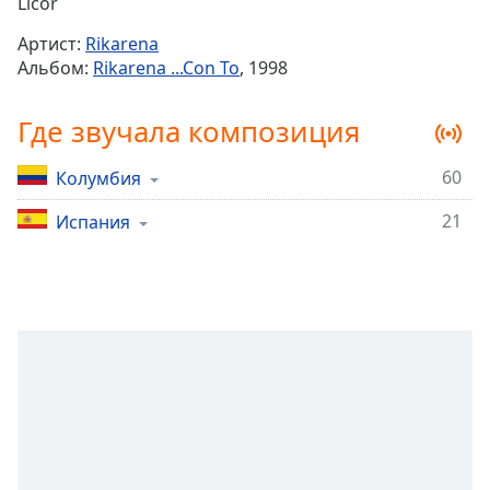
Remaining
Licor
Time
-
Артист:
Rikarena
-:-
Альбом:
Rikarena ...Con To
, 1998
1x
Где звучала композиция
Playback
Rate
60
Колумбия
Chapters
21
Chapters
Испания
Descriptions
descriptions
off
,
selected
Subtitles
subtitles
settings
,
opens