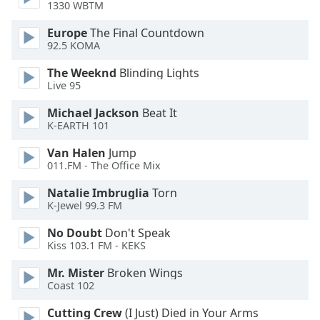
1330 WBTM
Opacity
Europe
The Final Countdown
92.5 KOMA
Caption
The Weeknd
Blinding Lights
Area
Live 95
Background
Michael Jackson
Beat It
Color
K-EARTH 101
Van Halen
Jump
Opacity
011.FM - The Office Mix
Natalie Imbruglia
Torn
Font
K-Jewel 99.3 FM
Size
No Doubt
Don't Speak
Kiss 103.1 FM - KEKS
Text
Mr. Mister
Broken Wings
Edge
Coast 102
Style
Cutting Crew
(I Just) Died in Your Arms