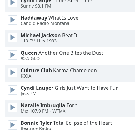
Cyndi Lauper
Time After Time
Sunny 98.1 FM
Font
Family
Haddaway
What Is Love
Candid Radio Montana
Michael Jackson
Beat It
Reset
113.FM Hits 1983
Done
Close
Queen
Another One Bites the Dust
Modal
95.5 GLO
Dialog
End
Culture Club
Karma Chameleon
of
KIOA
dialog
window.
Cyndi Lauper
Girls Just Want to Have Fun
Jack FM
Natalie Imbruglia
Torn
Mix 107.9 FM - WFMX
Bonnie Tyler
Total Eclipse of the Heart
Beatrice Radio