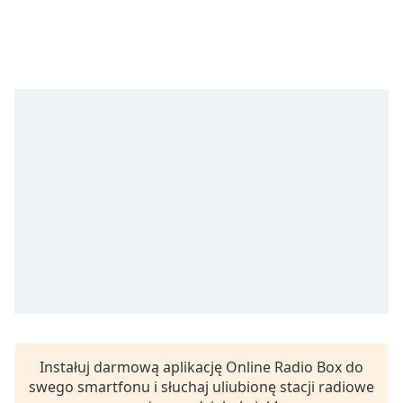
opens
subtitles
settings
dialog
subtitles
off
,
selected
Audio
Track
Picture-
in-
Picture
Fullscreen
This
is
a
modal
window.
Instałuj darmową aplikację Online Radio Box do
swego smartfonu i słuchaj uliubionę stacji radiowe