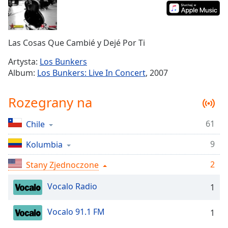
Remaining
Time
-
-:-
Las Cosas Que Cambié y Dejé Por Ti
1x
Artysta:
Los Bunkers
Playback
Album:
Los Bunkers: Live In Concert
, 2007
Rate
Chapters
Rozegrany na
Chapters
61
Chile
Descriptions
9
Kolumbia
descriptions
off
,
2
Stany Zjednoczone
selected
Vocalo Radio
1
Subtitles
Vocalo 91.1 FM
1
subtitles
settings
,