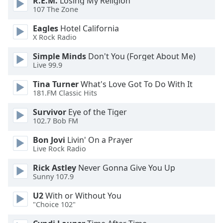
R.E.M.
Losing My Religion
Color
107 The Zone
Eagles
Hotel California
Opacity
X Rock Radio
Simple Minds
Don't You (Forget About Me)
Caption
Live 99.9
Area
Background
Tina Turner
What's Love Got To Do With It
Color
181.FM Classic Hits
Survivor
Eye of the Tiger
Opacity
102.7 Bob FM
Bon Jovi
Livin' On a Prayer
Font
Live Rock Radio
Size
Rick Astley
Never Gonna Give You Up
Sunny 107.9
Text
U2
With or Without You
Edge
"Choice 102"
Style