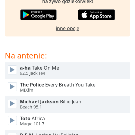
Beginning
na żywo gdziekolwiek!
of
dialog
window.
Escape
inne opcje
will
cancel
and
Na antenie:
close
the
window.
a-ha
Take On Me
92.5 Jack FM
Text
The Police
Every Breath You Take
Color
MIXfm
Michael Jackson
Billie Jean
Opacity
Beach 95.1
Toto
Africa
Text
Magic 101.7
Background