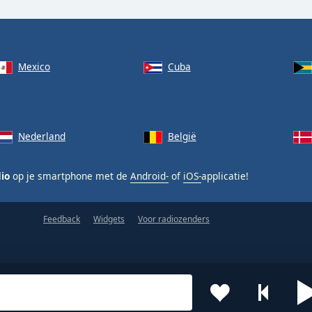
Mexico
Cuba
Nederland
België
dio
op je smartphone met de
Android-
of
iOS-
applicatie!
Feedback
Widgets
Voor radiozenders