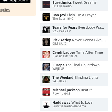
Eurythmics
Sweet Dreams
PB Live Radio
opties
Bon Jovi
Livin' On a Prayer
The Bear 1640
Tears for Fears
Everybody Wants To Rule the World
92.9 Peak FM
Rick Astley
Never Gonna Give You Up
95.3 KUIC
Cyndi Lauper
Time After Time
Classic Hits 100.9
Europe
The Final Countdown
WRJE-LP
The Weeknd
Blinding Lights
94.5 KLYK
Michael Jackson
Beat It
Rewind 94.3
Haddaway
What Is Love
Sunrise Radio Alabama