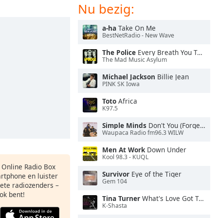
Nu bezig:
a-ha
Take On Me
BestNetRadio - New Wave
The Police
Every Breath You Take
The Mad Music Asylum
Michael Jackson
Billie Jean
PINK SK Iowa
Toto
Africa
K97.5
Simple Minds
Don't You (Forget About Me)
Waupaca Radio fm96.3 WILW
Men At Work
Down Under
Kool 98.3 - KUQL
s Online Radio Box
Survivor
Eye of the Tiger
artphone en luister
Gem 104
iete radiozenders –
ok bent!
Tina Turner
What's Love Got To Do With It
K-Shasta