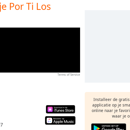
e Por Ti Los
Terms of Service
Installeer de grati
applicatie op je sm
online naar je favor
waar je o
07