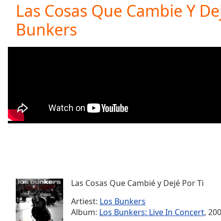
Current
Las Cosas Que Cambie Y Dej
Time
0:00
Bunkers
/
Duration
-:-
Loaded
:
0.00%
0:00
Stream
Type
LIVE
Seek to
live,
currently
behind
live
LIVE
Remaining
Time
-
-:-
Las Cosas Que Cambié y Dejé Por Ti
1x
Playback
Artiest:
Los Bunkers
Rate
Album:
Los Bunkers: Live In Concert
, 20