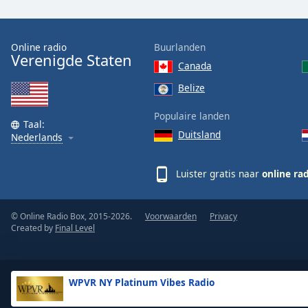
the
window.
Online radio
Buurlanden
Verenigde Staten
Text
Canada
Color
Belize
Opacity
Populaire landen
Taal:
Duitsland
Nederlands
Text
Background
Luister gratis naar
online ra
Color
© Online Radio Box, 2015-2026.
Voorwaarden
Privacy
Opacity
Created by
Final Level
Caption
Area
WPVR NY Platinum Vibes Radio
Background