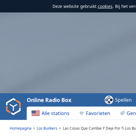
Deze website gebruikt
cookies
. Bij het v
Video
Player
is
loading.
Play
Video
Online Radio Box
Spellen
Play
Skip
Alle stations
Favorieten
Gen
Backward
Skip
Forward
Homepagina
Los Bunkers
Las Cosas Que Cambie Y Deje Por Ti Los B
Mute