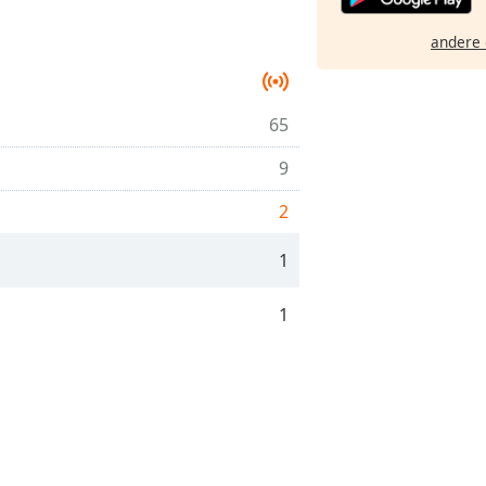
andere 
65
9
2
1
1