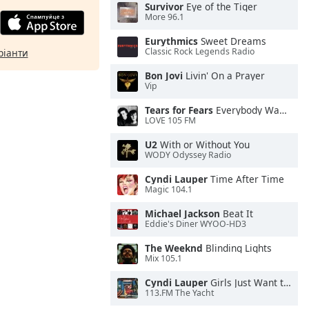
Survivor
Eye of the Tiger
More 96.1
Eurythmics
Sweet Dreams
Classic Rock Legends Radio
ріанти
Bon Jovi
Livin' On a Prayer
Vip
Tears for Fears
Everybody Wants To Rule the World
LOVE 105 FM
U2
With or Without You
WODY Odyssey Radio
Cyndi Lauper
Time After Time
Magic 104.1
Michael Jackson
Beat It
Eddie's Diner WYOO-HD3
The Weeknd
Blinding Lights
Mix 105.1
Cyndi Lauper
Girls Just Want to Have Fun
113.FM The Yacht