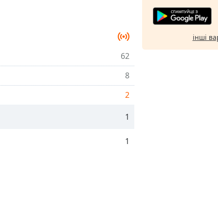
інші ва
62
8
2
1
1