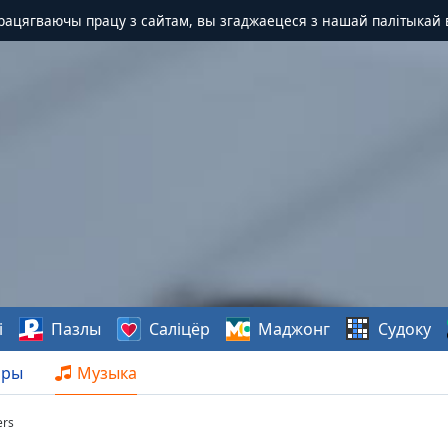
Працягваючы працу з сайтам, вы згаджаецеся з нашай палітыкай 
і
Пазлы
Саліцёр
Маджонг
Судоку
нры
Музыка
ers