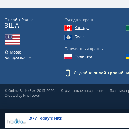
the
window.
Онлайн Радыё
Суседнія краіны
ЗША
Text
Канада
Color
Беліз
Opacity
Папулярныя краіны
Мова:
Польшча
Беларуская
Text
Background
Слухайце
онлайн радыё
на
Color
© Online Radio Box, 2015-2026.
Карыстацкае пагадненне
Палітыка п
Opacity
Created by
Final Level
Caption
Area
.977 Today's Hits
Background