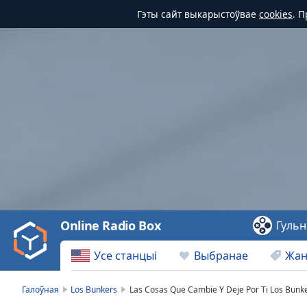
Гэты сайт выкарыстоўвае
cookies
. 
Video
Player
is
loading.
Play
Video
Online Radio Box
Гульн
Play
Skip
Усе станцыі
Выбранае
Жа
Backward
Skip
Forward
Галоўная
Los Bunkers
Las Cosas Que Cambie Y Deje Por Ti Los Bunk
Mute