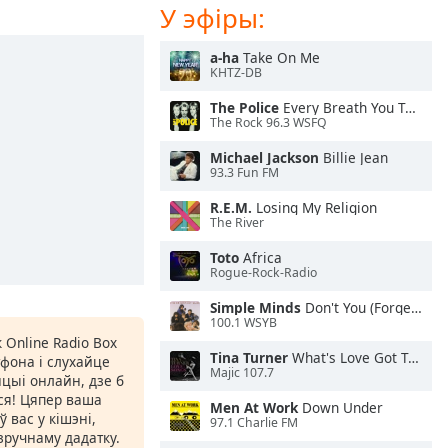
У эфіры:
a-ha
Take On Me
KHTZ-DB
The Police
Every Breath You Take
The Rock 96.3 WSFQ
Michael Jackson
Billie Jean
93.3 Fun FM
R.E.M.
Losing My Religion
The River
Toto
Africa
Rogue-Rock-Radio
Simple Minds
Don't You (Forget About Me)
100.1 WSYB
 Online Radio Box
Tina Turner
What's Love Got To Do With It
фона і слухайце
Majic 107.7
цыі онлайн, дзе б
іся! Цяпер ваша
Men At Work
Down Under
 вас у кішэні,
97.1 Charlie FM
ручнаму дадатку.