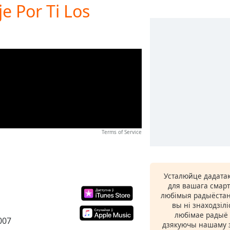
e Por Ti Los
Terms of Service
Усталюйце дадатак
для вашага смарт
любімыя радыёстан
вы ні знаходзіл
любімае радыё ў
007
дзякуючы нашаму з