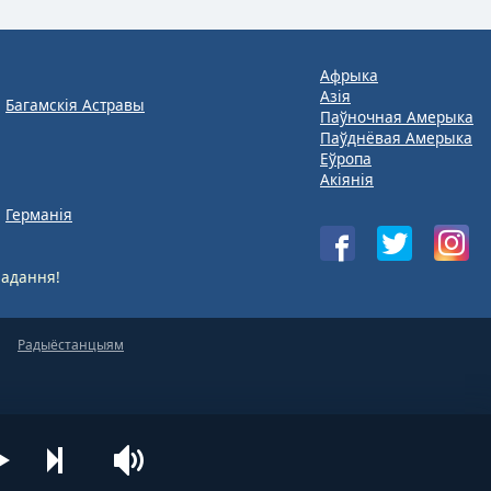
Афрыка
Азія
Багамскія Астравы
Паўночная Амерыка
Паўднёвая Амерыка
Еўропа
Акіянія
Германія
адання!
Радыёстанцыям