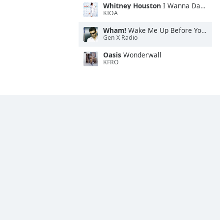
Whitney Houston
I Wanna Dance With Somebody
KIOA
Wham!
Wake Me Up Before You Go-Go
Gen X Radio
Oasis
Wonderwall
KFRO