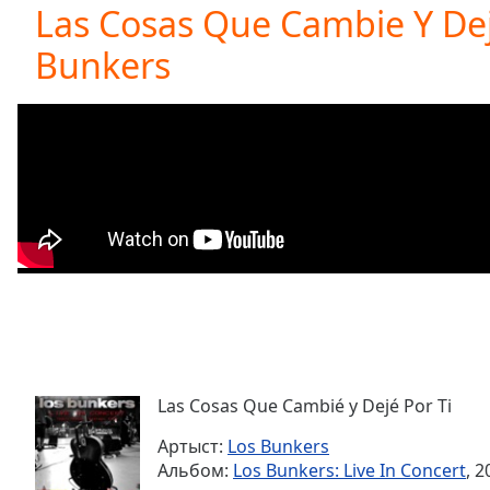
Current
Las Cosas Que Cambie Y Dej
Time
0:00
Bunkers
/
Duration
-:-
Loaded
:
0.00%
0:00
Stream
Type
LIVE
Seek to
live,
currently
behind
live
LIVE
Remaining
Time
-
-:-
Las Cosas Que Cambié y Dejé Por Ti
1x
Playback
Артыст:
Los Bunkers
Rate
Альбом:
Los Bunkers: Live In Concert
, 2