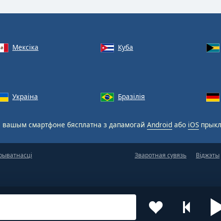
Мексіка
Куба
Украіна
Бразілія
 вашым смартфоне бясплатна з дапамогай
Android
або
iOS
прыкл
рыватнасці
Зваротная сувязь
Віджэты