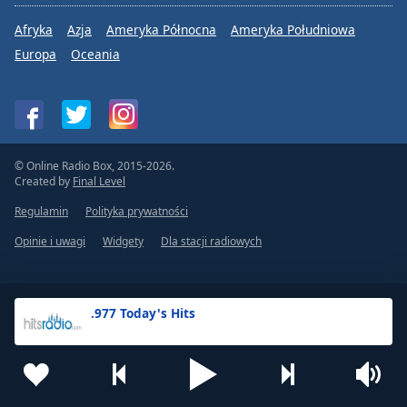
Afryka
Azja
Ameryka Północna
Ameryka Południowa
Europa
Oceania
© Online Radio Box, 2015-2026.
Created by
Final Level
Regulamin
Polityka prywatności
Opinie i uwagi
Widgety
Dla stacji radiowych
.977 Today's Hits