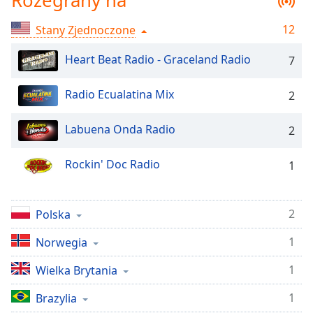
Rozegrany na
Remaining
Time
-
12
Stany Zjednoczone
-:-
Heart Beat Radio - Graceland Radio
7
1x
Playback
Radio Ecualatina Mix
2
Rate
Labuena Onda Radio
2
Chapters
Chapters
Rockin' Doc Radio
1
Descriptions
descriptions
2
Polska
off
,
selected
1
Norwegia
Subtitles
1
Wielka Brytania
subtitles
1
Brazylia
settings
,