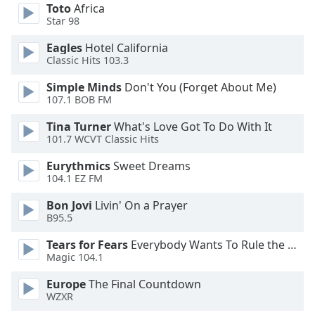
Color
Toto
Africa
Star 98
Opacity
Eagles
Hotel California
Classic Hits 103.3
Caption
Simple Minds
Don't You (Forget About Me)
Area
107.1 BOB FM
Background
Tina Turner
What's Love Got To Do With It
Color
101.7 WCVT Classic Hits
Eurythmics
Sweet Dreams
Opacity
104.1 EZ FM
Bon Jovi
Livin' On a Prayer
Font
B95.5
Size
Tears for Fears
Everybody Wants To Rule the World
Magic 104.1
Text
Edge
Europe
The Final Countdown
WZXR
Style