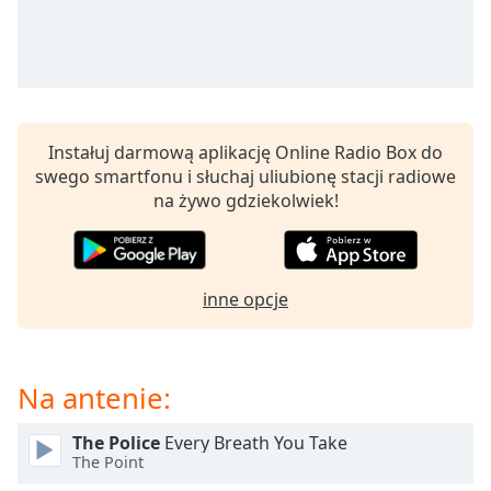
Beginning
of
dialog
window.
Escape
will
cancel
Instałuj darmową aplikację Online Radio Box do
and
swego smartfonu i słuchaj uliubionę stacji radiowe
close
na żywo gdziekolwiek!
the
window.
Text
inne opcje
Color
Opacity
Na antenie:
The Police
Every Breath You Take
Text
The Point
Background