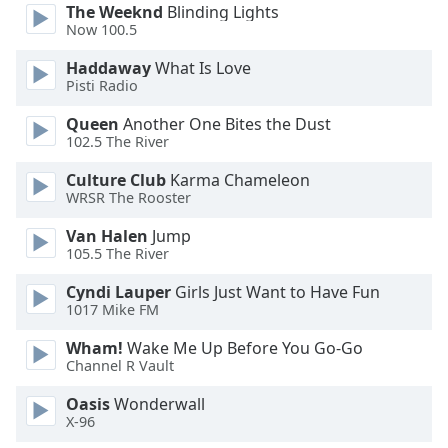
The Weeknd
Blinding Lights
Now 100.5
Font
Family
Haddaway
What Is Love
Pisti Radio
Reset
Queen
Another One Bites the Dust
Done
102.5 The River
Close
Modal
Culture Club
Karma Chameleon
Dialog
WRSR The Rooster
End
of
Van Halen
Jump
105.5 The River
dialog
window.
Cyndi Lauper
Girls Just Want to Have Fun
1017 Mike FM
Wham!
Wake Me Up Before You Go-Go
Channel R Vault
Oasis
Wonderwall
X-96