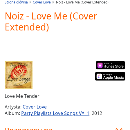
is
Strona glówna
Cover Love
Noiz - Love Me (Cover Extended)
loading.
Noiz - Love Me (Cover
Play
Video
Extended)
Play
Skip
Backward
Skip
Forward
Mute
Current
Time
0:00
/
Duration
-:-
Loaded
:
0.00%
Love Me Tender
Stream
Type
LIVE
Artysta:
Cover Love
Seek to
Album:
Party Playlists Love Songs V*l 1
, 2012
live,
currently
behind
live
LIVE