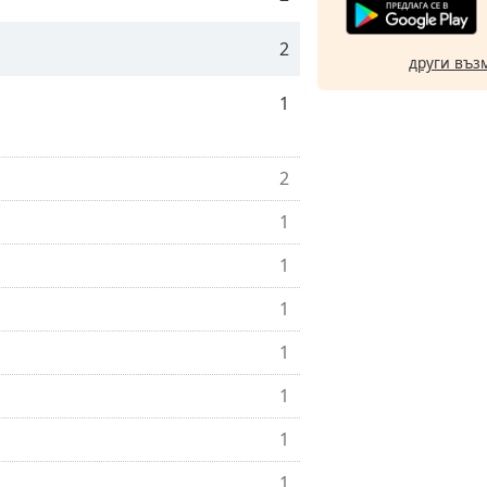
2
други въз
1
2
1
1
1
1
1
1
1