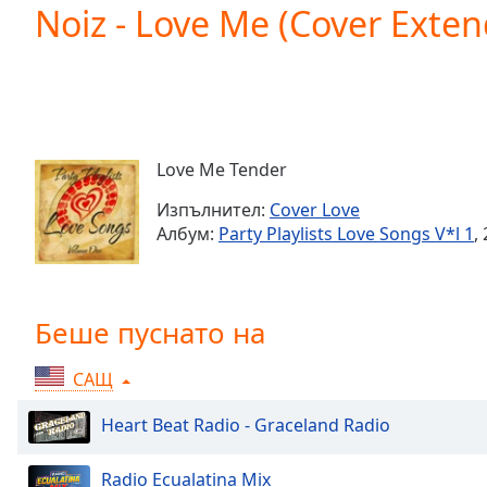
Current
Noiz - Love Me (Cover Exte
Time
0:00
/
Duration
-:-
Loaded
:
0.00%
0:00
Love Me Tender
Stream
Type
LIVE
Изпълнител:
Cover Love
Seek to
Албум:
Party Playlists Love Songs V*l 1
,
live,
currently
behind
live
LIVE
Remaining
Беше пуснато на
Time
-
-:-
САЩ
1x
Heart Beat Radio - Graceland Radio
Playback
Rate
Radio Ecualatina Mix