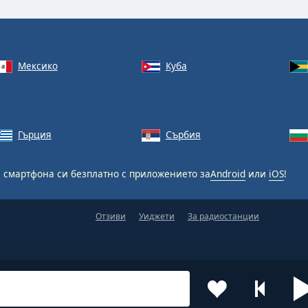
Мексико
Куба
Гърция
Сърбия
 смартфона си безплатно с приложението за
Android
или
iOS
!
Отзиви
Уиджети
За радиостанции