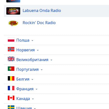
Chapters
Chapters
Labuena Onda Radio
Descriptions
Rockin' Doc Radio
descriptions
off
,
selected
Полша
Норвегия
Subtitles
subtitles
Великобритания
settings
,
opens
Португалия
subtitles
Белгия
settings
dialog
Франция
subtitles
off
,
Канада
selected
Швеция