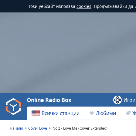
Този уебсайт използва
cookies
. Продължавайки да и
Video
Player
is
loading.
Play
Video
Online Radio Box
Игри
Play
Skip
Всички станции
Любими
Ж
Backward
Skip
Forward
Начало
Cover Love
Noiz - Love Me (Cover Extended)
Mute