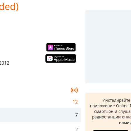
nded)
 2012
Инсталирайте
12
приложение Online 
смартфон и слуша
7
радиостанции онла
намир
2