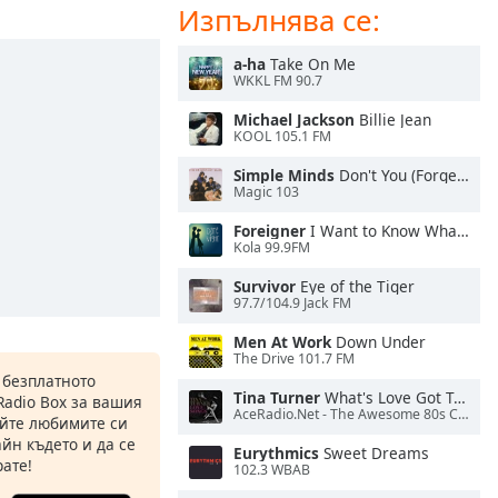
Изпълнява се:
a-ha
Take On Me
WKKL FM 90.7
Michael Jackson
Billie Jean
KOOL 105.1 FM
Simple Minds
Don't You (Forget About Me)
Magic 103
Foreigner
I Want to Know What Love Is
Kola 99.9FM
Survivor
Eye of the Tiger
97.7/104.9 Jack FM
Men At Work
Down Under
The Drive 101.7 FM
 безплатното
Tina Turner
What's Love Got To Do With It
Radio Box за вашия
AceRadio.Net - The Awesome 80s Channel
йте любимите си
йн където и да се
Eurythmics
Sweet Dreams
ате!
102.3 WBAB