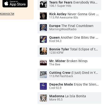
Tears for Fears
Everybody Wants To Rule the World
106.1 Super Hits
можности
Rick Astley
Never Gonna Give You Up
113.FM Awesome 80s
Europe
The Final Countdown
MorningWoodRadio
Queen
Another One Bites the Dust
Kool 94.3
Bonnie Tyler
Total Eclipse of the Heart
1230 KIFW
Mr. Mister
Broken Wings
The Bee
Cutting Crew
(I Just) Died in Your Arms
113.FM Flashback
Depeche Mode
Enjoy the Silence
Cool 92.9
Madonna
La Isla Bonita
More 95.5