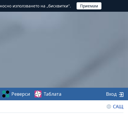
тносно използването на „бисквитки“.
Реверси
Таблата
Вход
САЩ