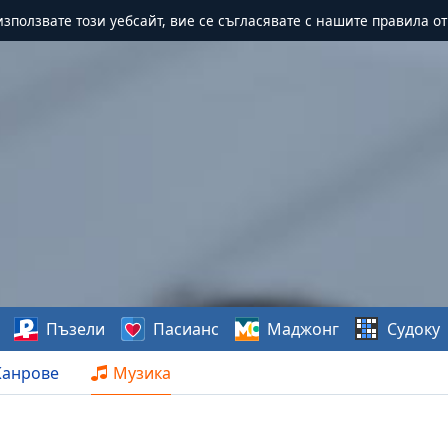
зползвате този уебсайт, вие се съгласявате с нашите правила о
Пъзели
Пасианс
Маджонг
Судоку
анрове
Музика