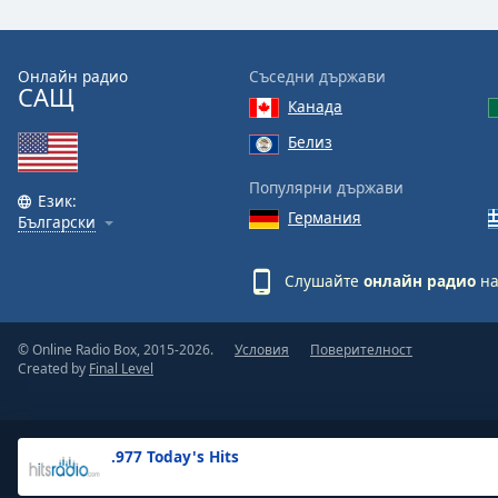
the
window.
Онлайн радио
Съседни държави
САЩ
Text
Канада
Color
Белиз
Opacity
Популярни държави
Език:
Германия
Български
Text
Background
Слушайте
онлайн радио
на
Color
© Online Radio Box, 2015-2026.
Условия
Поверителност
Opacity
Created by
Final Level
Caption
Area
.977 Today's Hits
Background