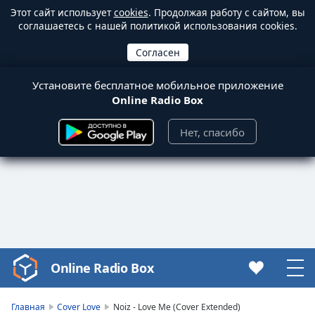
Этот сайт использует
cookies
. Продолжая работу с сайтом, вы
соглашаетесь с нашей политикой использования cookies.
Установите бесплатное мобильное приложение
Online Radio Box
Нет, спасибо
Online Radio Box
Video
Player
is
Главная
Cover Love
Noiz - Love Me (Cover Extended)