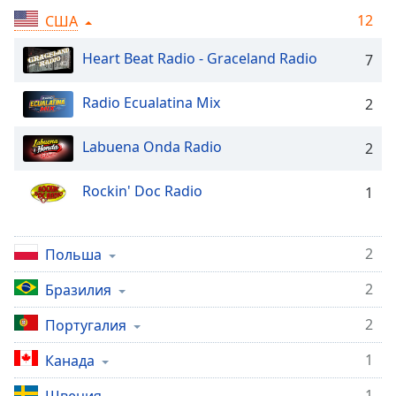
Remaining
Time
-
12
США
-:-
Heart Beat Radio - Graceland Radio
7
1x
Playback
Radio Ecualatina Mix
2
Rate
Labuena Onda Radio
2
Chapters
Chapters
Rockin' Doc Radio
1
Descriptions
descriptions
2
Польша
off
,
selected
2
Бразилия
Subtitles
2
Португалия
subtitles
1
Канада
settings
,
opens
1