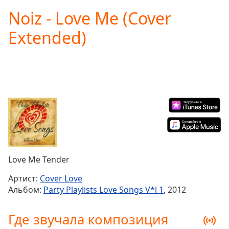
loading.
Noiz - Love Me (Cover
Play
Video
Extended)
Play
Skip
Backward
Skip
Forward
Mute
Current
Time
0:00
/
Duration
-:-
Loaded
:
0.00%
Love Me Tender
Stream
Type
LIVE
Артист:
Cover Love
Seek to
Альбом:
Party Playlists Love Songs V*l 1
, 2012
live,
currently
behind
Где звучала композиция
live
LIVE