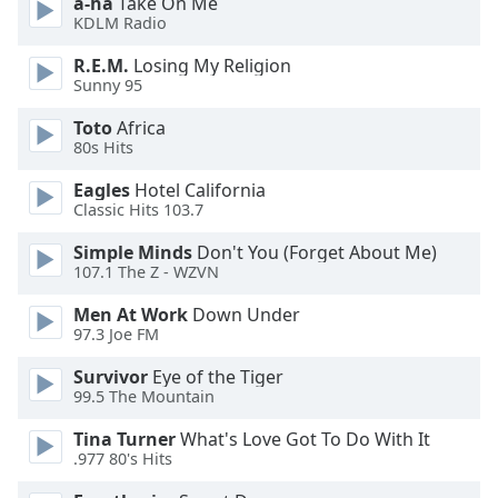
a-ha
Take On Me
KDLM Radio
Opacity
R.E.M.
Losing My Religion
Sunny 95
Caption
Toto
Africa
Area
80s Hits
Background
Color
Eagles
Hotel California
Classic Hits 103.7
Opacity
Simple Minds
Don't You (Forget About Me)
107.1 The Z - WZVN
Font
Men At Work
Down Under
97.3 Joe FM
Size
Survivor
Eye of the Tiger
99.5 The Mountain
Text
Edge
Tina Turner
What's Love Got To Do With It
Style
.977 80's Hits