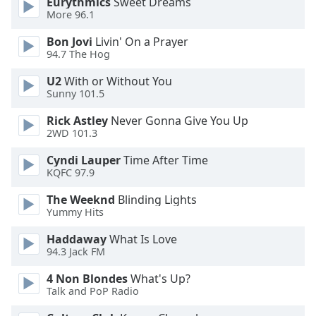
Eurythmics
Sweet Dreams
Font
More 96.1
Family
Bon Jovi
Livin' On a Prayer
94.7 The Hog
Reset
U2
With or Without You
Done
Sunny 101.5
Close
Modal
Rick Astley
Never Gonna Give You Up
Dialog
2WD 101.3
End
of
Cyndi Lauper
Time After Time
dialog
KQFC 97.9
window.
The Weeknd
Blinding Lights
Yummy Hits
Haddaway
What Is Love
94.3 Jack FM
4 Non Blondes
What's Up?
Talk and PoP Radio