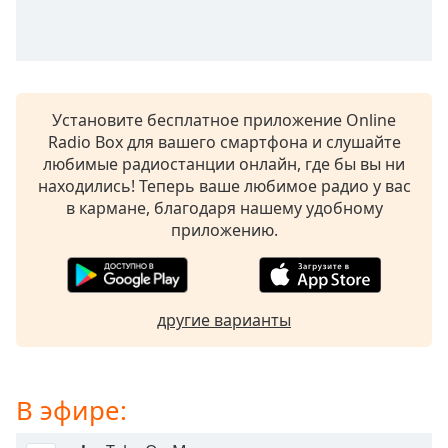
of
dialog
window.
Escape
will
cancel
Установите бесплатное приложение Online
and
Radio Box для вашего смартфона и слушайте
close
любимые радиостанции онлайн, где бы вы ни
the
находились! Теперь ваше любимое радио у вас
window.
в кармане, благодаря нашему удобному
приложению.
Text
Color
другие варианты
Opacity
Text
В эфире:
Background
Color