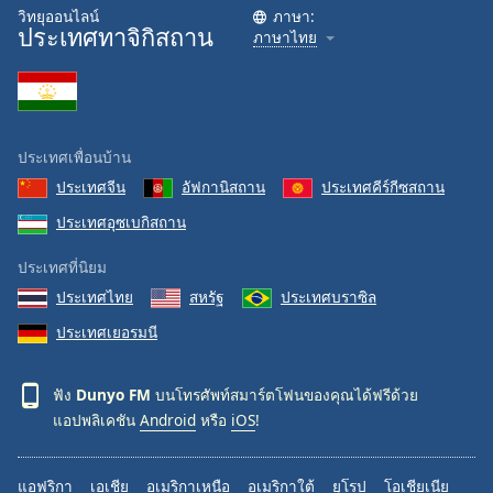
วิทยุออนไลน์
ภาษา:
Opacity
ประเทศทาจิกิสถาน
ภาษาไทย
Caption
Area
Background
ประเทศเพื่อนบ้าน
Color
ประเทศจีน
อัฟกานิสถาน
ประเทศคีร์กีซสถาน
ประเทศอุซเบกิสถาน
Opacity
ประเทศที่นิยม
Font
ประเทศไทย
สหรัฐ
ประเทศบราซิล
Size
ประเทศเยอรมนี
Text
ฟัง
Dunyo FM
บนโทรศัพท์สมาร์ตโฟนของคุณได้ฟรีด้วย
Edge
แอปพลิเคชัน
Android
หรือ
iOS
!
Style
แอฟริกา
เอเชีย
อเมริกาเหนือ
อเมริกาใต้
ยุโรป
โอเชียเนีย
Font