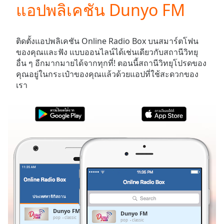
แอปพลิเคชัน Dunyo FM
Play
Video
Play
Skip
ติดตั้งแอปพลิเคชัน Online Radio Box บนสมาร์ตโฟน
Backward
ของคุณและฟัง
แบบออนไลน์ได้เช่นเดียวกับสถานีวิทยุ
Skip
อื่น ๆ อีกมากมายได้จากทุกที่! ตอนนี้สถานีวิทยุโปรดของ
Forward
คุณอยู่ในกระเป๋าของคุณแล้วด้วยแอปที่ใช้สะดวกของ
Mute
เรา
Current
Time
0:00
/
Duration
-:-
Loaded
:
0.00%
Stream
Type
LIVE
Seek to
live,
currently
ประเทศทาจิกิสถาน
รายการโปรด
behind
live
LIVE
Dunyo FM
Dunyo FM
Remaining
pop
classic
pop
classic