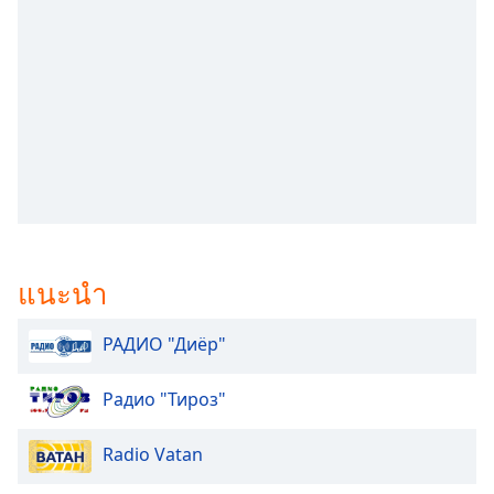
subtitles
settings
dialog
subtitles
off
,
selected
Audio
Track
Picture-
in-
Picture
แนะนำ
Fullscreen
This
is
РАДИО "Диёр"
a
modal
Радио "Тироз"
window.
Radio Vatan
Beginning
of