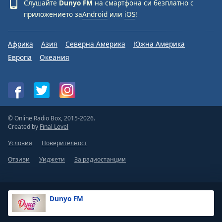
Слушайте
Dunyo FM
на смартфона си безплатно с
приложението за
Android
или
iOS
!
Font
Family
Африка
Азия
Северна Америка
Южна Америка
Европа
Океания
Reset
Done
Close
Modal
Dialog
End
of
© Online Radio Box, 2015-2026.
dialog
Created by
Final Level
window.
Условия
Поверителност
Отзиви
Уиджети
За радиостанции
Dunyo FM