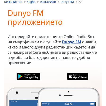
is
Таджикистан
Sughd
Istaravshan
Dunyo FM
Ап
loading.
Dunyo FM
Play
Video
приложението
Play
Skip
Backward
Skip
Инсталирайте приложението Online Radio Box
Forward
на смартфона си и слушайте
Dunyo FM
онлайн,
Mute
както и много други радиостанции където и да
Current
се намирате! Сега любимата ви радиостанция е
Time
0:00
в джоба ви благодарение на нашето удобно
/
приложение.
Duration
-:-
Loaded
:
0.00%
Stream
Type
LIVE
Seek to
live,
currently
behind
live
LIVE