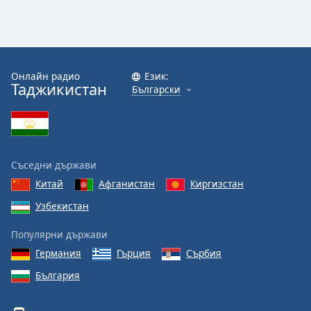
Color
Opacity
Онлайн радио
Език:
Caption
Таджикистан
Български
Area
Background
Color
Съседни държави
Opacity
Китай
Афганистан
Киргизстан
Узбекистан
Font
Size
Популярни държави
Германия
Гърция
Сърбия
Text
България
Edge
Style