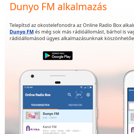
Current
Dunyo FM alkalmazás
Time
0:00
/
Duration
-:-
Telepítsd az okostelefonodra az Online Radio Box alkal
Loaded
:
Dunyo FM
és még sok más rádióállomást, bárhol is va
0.00%
rádióállomásod ügyes alkalmazásunknak köszönhetőe
0:00
Stream
Type
LIVE
Seek to
live,
currently
behind
live
LIVE
Remaining
Time
-
-:-
TÁDZSIKISZTÁN
KEDVENCEK
1x
Dunyo FM
pop
classic
Playback
Rate
Kand FM
disco
pop
news
talk
classic
entertainment
hits