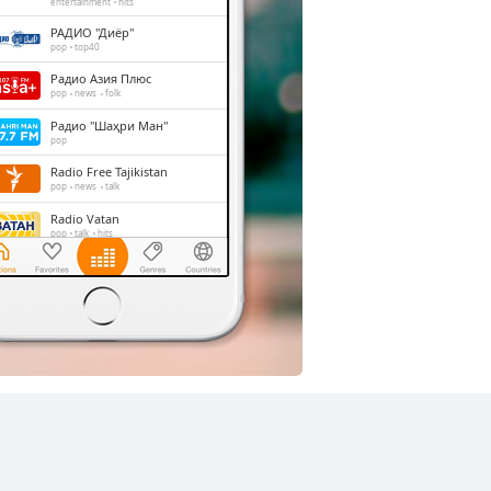
entertainment
hits
РАДИО "Диёр"
pop
top40
Радио Азия Плюс
pop
news
folk
Радио "Шаҳри Ман"
pop
Radio Free Tajikistan
pop
news
talk
Radio Vatan
pop
talk
hits
Love Radio
disco
pop
folk
love songs
Радио "Тироз"
pop
news
talk
folk