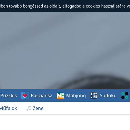
ben tovább böngészed az oldalt, elfogadod a cookies használatára v
Puzzles
Pasziánsz
Mahjong
Sudoku
Műfajok
Zene