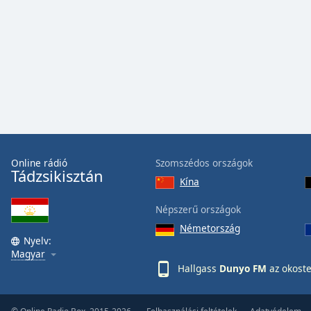
Audio
Track
Picture-
in-
Picture
Fullscreen
This
is
a
modal
window.
Online rádió
Szomszédos országok
Tádzsikisztán
Kína
Beginning
of
Népszerű országok
dialog
Németország
window.
Nyelv:
Escape
Magyar
will
Hallgass
Dunyo FM
az okost
cancel
and
close