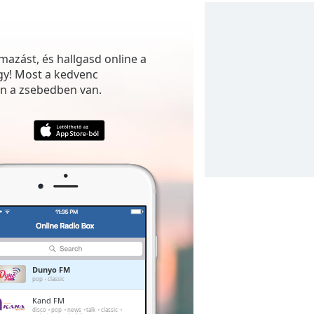
mazást, és hallgasd online a
gy! Most a kedvenc
n a zsebedben van.
Dunyo FM
pop
classic
Kand FM
disco
pop
news
talk
classic