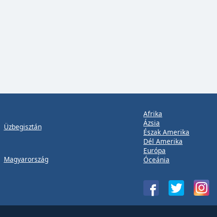
Afrika
Ázsia
Üzbegisztán
Észak Amerika
Dél Amerika
Európa
Magyarország
Óceánia