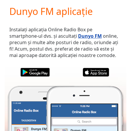
loading.
Dunyo FM aplicație
Play
Video
Play
Skip
Instalați aplicația Online Radio Box pe
Backward
smartphone-ul dvs. și ascultați
Dunyo FM
online,
Skip
precum și multe alte posturi de radio, oriunde ați
Forward
fi! Acum, postul dvs. preferat de radio vă este și
Mute
mai aproape datorită aplicației noastre comode.
Current
Time
0:00
/
Duration
-:-
Loaded
:
0.00%
Stream
Type
LIVE
Seek to
live,
currently
TADJIKISTAN
FAVORITE
behind
live
LIVE
Dunyo FM
Dunyo FM