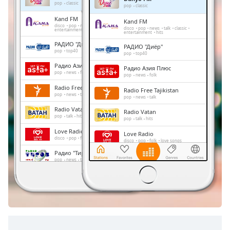
Remaining
pop
classic
pop
classic
Time
-
Kand FM
Kand FM
-:-
disco
pop
news
talk
classic
disco
pop
news
talk
classic
entertainment
hits
entertainment
hits
РАДИО "Диёр"
1x
РАДИО "Диёр"
pop
top40
pop
top40
Playback
Радио Азия Плюс
Rate
Радио Азия Плюс
pop
news
folk
pop
news
folk
Chapters
Radio Free Tajikistan
Radio Free Tajikistan
pop
news
talk
pop
news
talk
Chapters
Radio Vatan
Radio Vatan
pop
talk
hits
pop
talk
hits
Descriptions
Love Radio
Love Radio
disco
pop
folk
love songs
disco
pop
folk
love songs
descriptions
Радио "Тироз"
off
,
Радио "Тироз"
pop
news
talk
folk
pop
news
talk
folk
selected
Радио Садои Хучанд
Радио Садои Хучанд
rock
pop
news
entertainment
rock
pop
news
entertainment
Subtitles
subtitles
settings
,