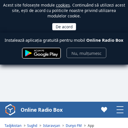
Acest site folosește module
cookies
. Continuând să utilizezi acest
site, ești de acord cu politicile noastre privind utilizarea
modulelor cookie.
Instalează aplicația gratuită pentru mobil
Online Radio Box
Nu, mulțumesc
Online Radio Box
Video
Player
is
Tadjikistan
Sughd
Istaravșan
Dunyo FM
App