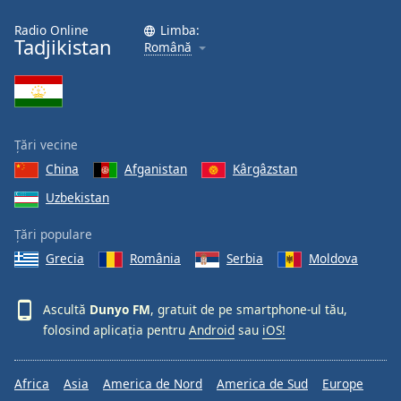
Radio Online
Limba:
Opacity
Tadjikistan
Română
Caption
Area
Background
Țări vecine
Color
China
Afganistan
Kârgâzstan
Uzbekistan
Opacity
Țări populare
Font
Grecia
România
Serbia
Moldova
Size
Ascultă
Dunyo FM
, gratuit de pe smartphone-ul tău,
Text
folosind aplicația pentru
Android
sau
iOS!
Edge
Style
Africa
Asia
America de Nord
America de Sud
Europe